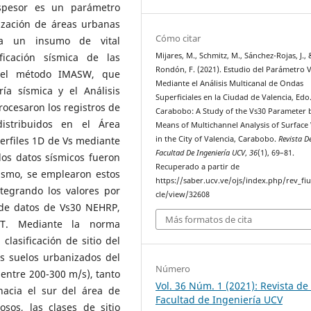
spesor es un parámetro
rización de áreas urbanas
Cómo citar
ta un insumo de vital
Mijares, M., Schmitz, M., Sánchez-Rojas, J., 
ficación sísmica de las
Rondón, F. (2021). Estudio del Parámetro 
o el método IMASW, que
Mediante el Análisis Multicanal de Ondas
ía sísmica y el Análisis
Superficiales en la Ciudad de Valencia, Edo
ocesaron los registros de
Carabobo: A Study of the Vs30 Parameter 
istribuidos en el Área
Means of Multichannel Analysis of Surface
in the City of Valencia, Carabobo.
Revista D
erfiles 1D de Vs mediante
Facultad De Ingeniería UCV
,
36
(1), 69–81.
los datos sísmicos fueron
Recuperado a partir de
ismo, se emplearon estos
https://saber.ucv.ve/ojs/index.php/rev_fiu
tegrando los valores por
cle/view/32608
 de datos de Vs30 NEHRP,
Más formatos de cita
SPT. Mediante la norma
lasificación de sitio del
s suelos urbanizados del
Número
 entre 200-300 m/s), tanto
Vol. 36 Núm. 1 (2021): Revista de 
hacia el sur del área de
Facultad de Ingeniería UCV
sos, las clases de sitio