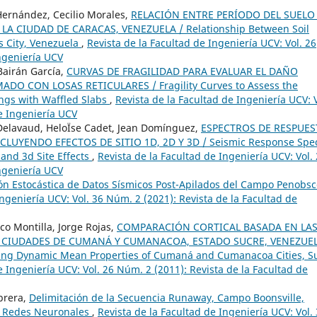
 Hernández, Cecilio Morales,
RELACIÓN ENTRE PERÍODO DEL SUELO
 CIUDAD DE CARACAS, VENEZUELA / Relationship Between Soil
s City, Venezuela
,
Revista de la Facultad de Ingeniería UCV: Vol. 26
Ingeniería UCV
Bairán García,
CURVAS DE FRAGILIDAD PARA EVALUAR EL DAÑO
O CON LOSAS RETICULARES / Fragility Curves to Assess the
ings with Waffled Slabs
,
Revista de la Facultad de Ingeniería UCV: V
de Ingeniería UCV
e Delavaud, HeloÏse Cadet, Jean Domínguez,
ESPECTROS DE RESPUES
UYENDO EFECTOS DE SITIO 1D, 2D Y 3D / Seismic Response Spe
 and 3d Site Effects
,
Revista de la Facultad de Ingeniería UCV: Vol.
Ingeniería UCV
ón Estocástica de Datos Sísmicos Post-Apilados del Campo Penobsc
Ingeniería UCV: Vol. 36 Núm. 2 (2021): Revista de la Facultad de
co Montilla, Jorge Rojas,
COMPARACIÓN CORTICAL BASADA EN LA
 CIUDADES DE CUMANÁ Y CUMANACOA, ESTADO SUCRE, VENEZUEL
Using Dynamic Mean Properties of Cumaná and Cumanacoa Cities, S
e Ingeniería UCV: Vol. 26 Núm. 2 (2011): Revista de la Facultad de
brera,
Delimitación de la Secuencia Runaway, Campo Boonsville,
 Y Redes Neuronales
,
Revista de la Facultad de Ingeniería UCV: Vol.