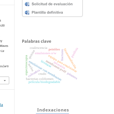
&
Vs30
.
Palabras clave
by
 Waves
coalescencia
pirólisis
petróleo
fitorremediación
e La
quitina
fracturas
emulsiones o/w
equipo para emulsionar
espectroscopia
membranas pvdf
biomasa
emulsionar con membranas
inversion
suelos
cv/arti
colombia
páramos
crudo
bacterias coliformes
película biodegradable
la
Indexaciones