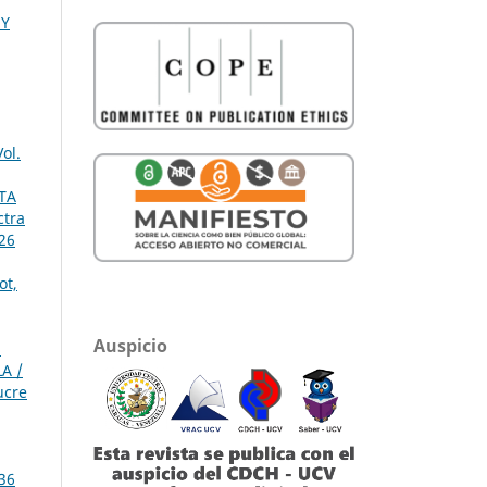
 Y
ol.
TA
ctra
 26
ot,
Auspicio
S
A /
ucre
 36