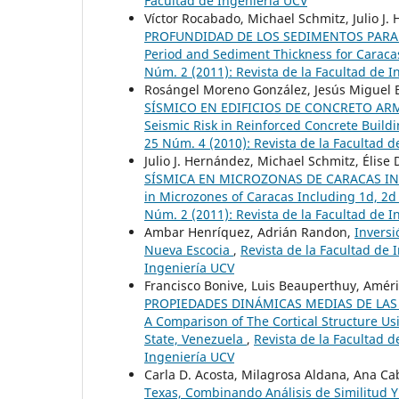
Facultad de Ingeniería UCV
Víctor Rocabado, Michael Schmitz, Julio J.
PROFUNDIDAD DE LOS SEDIMENTOS PARA LA
Period and Sediment Thickness for Caraca
Núm. 2 (2011): Revista de la Facultad de 
Rosángel Moreno González, Jesús Miguel 
SÍSMICO EN EDIFICIOS DE CONCRETO ARMAD
Seismic Risk in Reinforced Concrete Build
25 Núm. 4 (2010): Revista de la Facultad 
Julio J. Hernández, Michael Schmitz, Élis
SÍSMICA EN MICROZONAS DE CARACAS INCL
in Microzones of Caracas Including 1d, 2d
Núm. 2 (2011): Revista de la Facultad de 
Ambar Henríquez, Adrián Randon,
Inversi
Nueva Escocia
,
Revista de la Facultad de 
Ingeniería UCV
Francisco Bonive, Luis Beauperthuy, Améri
PROPIEDADES DINÁMICAS MEDIAS DE LAS
A Comparison of The Cortical Structure 
State, Venezuela
,
Revista de la Facultad d
Ingeniería UCV
Carla D. Acosta, Milagrosa Aldana, Ana Ca
Texas, Combinando Análisis de Similitud