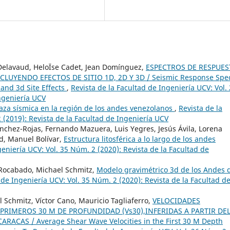
e Delavaud, HeloÏse Cadet, Jean Domínguez,
ESPECTROS DE RESPUES
UYENDO EFECTOS DE SITIO 1D, 2D Y 3D / Seismic Response Spe
 and 3d Site Effects
,
Revista de la Facultad de Ingeniería UCV: Vol.
Ingeniería UCV
za sísmica en la región de los andes venezolanos
,
Revista de la
 (2019): Revista de la Facultad de Ingeniería UCV
nchez-Rojas, Fernando Mazuera, Luis Yegres, Jesús Ávila, Lorena
d, Manuel Bolívar,
Estructura litosférica a lo largo de los andes
geniería UCV: Vol. 35 Núm. 2 (2020): Revista de la Facultad de
r Rocabado, Michael Schmitz,
Modelo gravimétrico 3d de los Andes 
 de Ingeniería UCV: Vol. 35 Núm. 2 (2020): Revista de la Facultad d
l Schmitz, Víctor Cano, Mauricio Tagliaferro,
VELOCIDADES
RIMEROS 30 M DE PROFUNDIDAD (Vs30),INFERIDAS A PARTIR DE
ACAS / Average Shear Wave Velocities in the First 30 M Depth