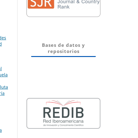
des
d
Bases de datos y
repositorios
l
uela
luta
ría
a