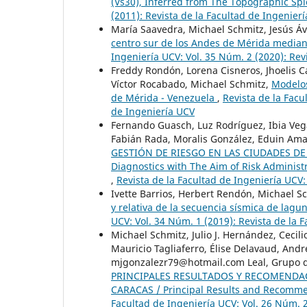
(Vs30), Inferred from The Topographic Sp
(2011): Revista de la Facultad de Ingenier
María Saavedra, Michael Schmitz, Jesús Ávi
centro sur de los Andes de Mérida media
Ingeniería UCV: Vol. 35 Núm. 2 (2020): Rev
Freddy Rondón, Lorena Cisneros, Jhoelis C
Víctor Rocabado, Michael Schmitz,
Modelos
de Mérida - Venezuela
,
Revista de la Facu
de Ingeniería UCV
Fernando Guasch, Luz Rodríguez, Ibia Vega
Fabián Rada, Moralis González, Eduin Ama
GESTIÓN DE RIESGO EN LAS CIUDADES DE 
Diagnostics with The Aim of Risk Administ
,
Revista de la Facultad de Ingeniería UCV:
Ivette Barrios, Herbert Rendón, Michael S
y relativa de la secuencia sísmica de lagu
UCV: Vol. 34 Núm. 1 (2019): Revista de la 
Michael Schmitz, Julio J. Hernández, Cecil
Mauricio Tagliaferro, Élise Delavaud, And
mjgonzalezr79@hotmail.com Leal, Grupo de
PRINCIPALES RESULTADOS Y RECOMENDA
CARACAS / Principal Results and Recomme
Facultad de Ingeniería UCV: Vol. 26 Núm. 2