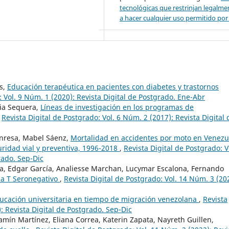
tecnológicas que restrinjan legalme
a hacer cualquier uso permitido por l
as,
Educación terapéutica en pacientes con diabetes y trastornos
: Vol. 9 Núm. 1 (2020): Revista Digital de Postgrado. Ene-Abr
gia Sequera,
Líneas de investigación en los programas de
,
Revista Digital de Postgrado: Vol. 6 Núm. 2 (2017): Revista Digital 
anresa, Mabel Sáenz,
Mortalidad en accidentes por moto en Venezu
guridad vial y preventiva, 1996-2018
,
Revista Digital de Postgrado: V
rado. Sep-Dic
rpa, Edgar García, Analiesse Marchan, Lucymar Escalona, Fernando
a T Seronegativo
,
Revista Digital de Postgrado: Vol. 14 Núm. 3 (20
ducación universitaria en tiempo de migración venezolana
,
Revista
: Revista Digital de Postgrado. Sep-Dic
jamín Martínez, Eliana Correa, Katerin Zapata, Nayreth Guillen,