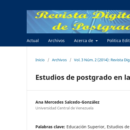
Actual
Archivos
Acerca de
Politica Edi
Inicio
/
Archivos
/
Vol. 3 Núm. 2 (2014): Revista Dig
Estudios de postgrado en l
Ana Mercedes Salcedo-González
Universidad Central de Venezuela
Palabras clave:
Educación Superior, Estudios d