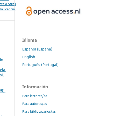
nte a otras
a licencia.
Idioma
Español (España)
English
de
Português (Portugal)
ela,
ol.
Información
25):
Para lectores/as
Para autores/as
Para bibliotecarios/as