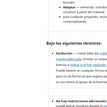
formato
Adaptar
— remezclar, transfo
construir a partir del material
para cualquier propósito, inclu
comercialmente.
Bajo los siguientes términos:
Atribución
— Usted debe dar
créd
manera adecuada
, brindar un enlace
licencia, e
indicar si se han realizad
Puede hacerlo en cualquier forma r
pero no de forma tal que sugiera qu
su uso tienen el apoyo de la licencia
No hay restricciones adicionales
puede aplicar términos legales ni
me