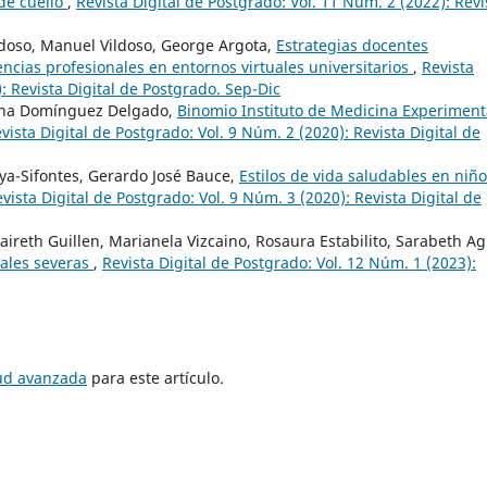
de cuello
,
Revista Digital de Postgrado: Vol. 11 Núm. 2 (2022): Revi
ildoso, Manuel Vildoso, George Argota,
Estrategias docentes
ncias profesionales en entornos virtuales universitarios
,
Revista
: Revista Digital de Postgrado. Sep-Dic
 Ana Domínguez Delgado,
Binomio Instituto de Medicina Experiment
vista Digital de Postgrado: Vol. 9 Núm. 2 (2020): Revista Digital de
ya-Sifontes, Gerardo José Bauce,
Estilos de vida saludables en niñ
vista Digital de Postgrado: Vol. 9 Núm. 3 (2020): Revista Digital de
Naireth Guillen, Marianela Vizcaino, Rosaura Estabilito, Sarabeth Ag
iales severas
,
Revista Digital de Postgrado: Vol. 12 Núm. 1 (2023):
tud avanzada
para este artículo.