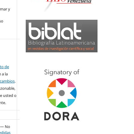
rmar y
so
ito de
 a la
o cambios
.
azonable,
e usted o
nte.
— No
didas