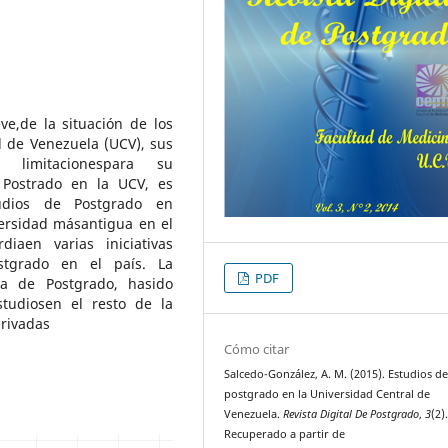
e,de la situación de los
l de Venezuela (UCV), sus
y limitacionespara su
l Postrado en la UCV, es
udios de Postgrado en
versidad másantigua en el
iaen varias iniciativas
ostgrado en el país. La
PDF
a de Postgrado, hasido
studiosen el resto de la
privadas
Cómo citar
Salcedo-González, A. M. (2015). Estudios d
postgrado en la Universidad Central de
Venezuela.
Revista Digital De Postgrado
,
3
(2)
Recuperado a partir de