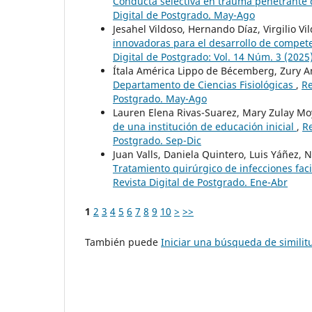
Conducta selectiva en trauma penetrante 
Digital de Postgrado. May-Ago
Jesahel Vildoso, Hernando Díaz, Virgilio V
innovadoras para el desarrollo de compete
Digital de Postgrado: Vol. 14 Núm. 3 (2025)
Ítala América Lippo de Bécemberg, Zury
Departamento de Ciencias Fisiológicas
,
Re
Postgrado. May-Ago
Lauren Elena Rivas-Suarez, Mary Zulay Mo
de una institución de educación inicial
,
Re
Postgrado. Sep-Dic
Juan Valls, Daniela Quintero, Luis Yáñez, 
Tratamiento quirúrgico de infecciones fac
Revista Digital de Postgrado. Ene-Abr
1
2
3
4
5
6
7
8
9
10
>
>>
También puede
Iniciar una búsqueda de simili