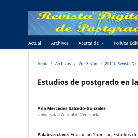
Actual
Archivos
Acerca de
Politica Edi
Inicio
/
Archivos
/
Vol. 3 Núm. 2 (2014): Revista Dig
Estudios de postgrado en l
Ana Mercedes Salcedo-González
Universidad Central de Venezuela
Palabras clave:
Educación Superior, Estudios d