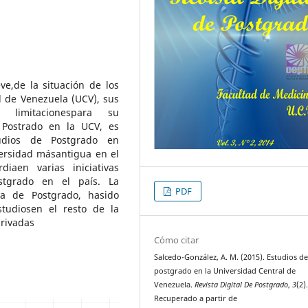
e,de la situación de los
l de Venezuela (UCV), sus
y limitacionespara su
l Postrado en la UCV, es
udios de Postgrado en
versidad másantigua en el
iaen varias iniciativas
ostgrado en el país. La
PDF
a de Postgrado, hasido
studiosen el resto de la
privadas
Cómo citar
Salcedo-González, A. M. (2015). Estudios d
postgrado en la Universidad Central de
Venezuela.
Revista Digital De Postgrado
,
3
(2)
Recuperado a partir de