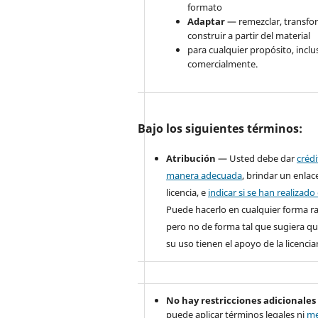
formato
Adaptar
— remezclar, transfo
construir a partir del material
para cualquier propósito, inclu
comercialmente.
Bajo los siguientes términos:
Atribución
— Usted debe dar
créd
manera adecuada
, brindar un enlace
licencia, e
indicar si se han realizad
Puede hacerlo en cualquier forma r
pero no de forma tal que sugiera qu
su uso tienen el apoyo de la licencia
No hay restricciones adicionales
puede aplicar términos legales ni
me