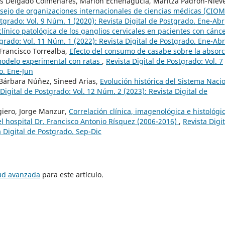
hais Delgado Colmenares, Marion Echenagucia, Maritza Padrón-Niev
nsejo de organizaciones internacionales de ciencias médicas (CIOM
stgrado: Vol. 9 Núm. 1 (2020): Revista Digital de Postgrado. Ene-Abr
clínico patológica de los ganglios cervicales en pacientes con cánc
tgrado: Vol. 11 Núm. 1 (2022): Revista Digital de Postgrado. Ene-Abr
Francisco Torrealba,
Efecto del consumo de casabe sobre la absorc
modelo experimental con ratas
,
Revista Digital de Postgrado: Vol. 7
o. Ene-Jun
, Bárbara Núñez, Sineed Arias,
Evolución histórica del Sistema Naci
 Digital de Postgrado: Vol. 12 Núm. 2 (2023): Revista Digital de
giero, Jorge Manzur,
Correlación clínica, imagenológica e histológi
el hospital Dr. Francisco Antonio Rísquez (2006-2016)
,
Revista Digit
a Digital de Postgrado. Sep-Dic
tud avanzada
para este artículo.