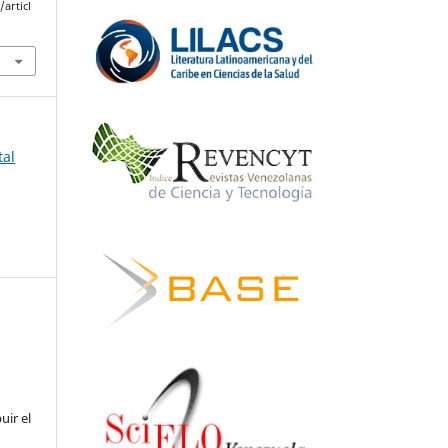
articl
tal
uir el