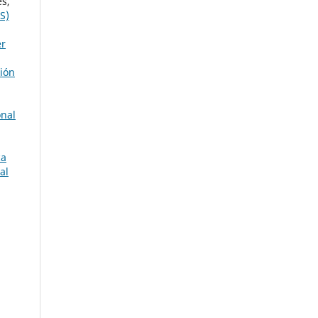
es,
S)
er
ión
onal
ca
al