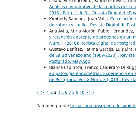
Liliana Vera Porrello, Jeannette Reyes, T
Análisis comparativo de las pautas del co
2016. (Parte 1 de 3)
,
Revista Digital de Po
Kimberly Sánchez, Juan Valls,
Correlación 
de cabeza y cuello
,
Revista Digital de Pos
Ana Ávila, Mirla Morón, Pablo Hernandez, 
y retención aparente de proteínas en un 
Núm. 1 (2018): Revista Digital de Postgrad
Gustavo Benítez, Fátima Garcés, Luis Lira
de Salud venezolano (1909-2023)
,
Revista
Postgrado. May-Ago
Bianca Espinoza, Franco Calderaro Di Rug
en patología endometrial. Experiencia en 
de Postgrado: Vol. 8 Núm. 3 (2019): Revist
<<
<
1
2
3
4
5
6
7
8
9
10
>
>>
También puede
Iniciar una búsqueda de simili