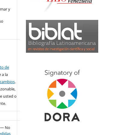
rmar y
so
ito de
 a la
o cambios
.
azonable,
e usted o
nte.
— No
didas