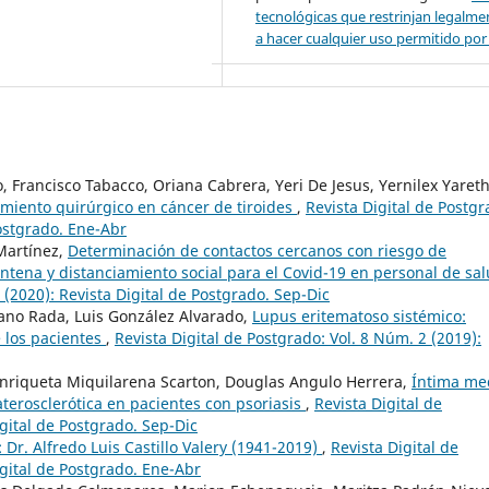
tecnológicas que restrinjan legalme
a hacer cualquier uso permitido por l
o, Francisco Tabacco, Oriana Cabrera, Yeri De Jesus, Yernilex Yareth
tamiento quirúrgico en cáncer de tiroides
,
Revista Digital de Postgr
Postgrado. Ene-Abr
Martínez,
Determinación de contactos cercanos con riesgo de
tena y distanciamiento social para el Covid-19 en personal de sa
 (2020): Revista Digital de Postgrado. Sep-Dic
ano Rada, Luis González Alvarado,
Lupus eritematoso sistémico:
e los pacientes
,
Revista Digital de Postgrado: Vol. 8 Núm. 2 (2019):
Enriqueta Miquilarena Scarton, Douglas Angulo Herrera,
Íntima me
terosclerótica en pacientes con psoriasis
,
Revista Digital de
igital de Postgrado. Sep-Dic
 Dr. Alfredo Luis Castillo Valery (1941-2019)
,
Revista Digital de
igital de Postgrado. Ene-Abr