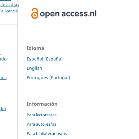
nte a otras
a licencia.
Idioma
,
Español (España)
ado:
English
Português (Portugal)
lud
,
Información
dia
Para lectores/as
Para autores/as
Para bibliotecarios/as