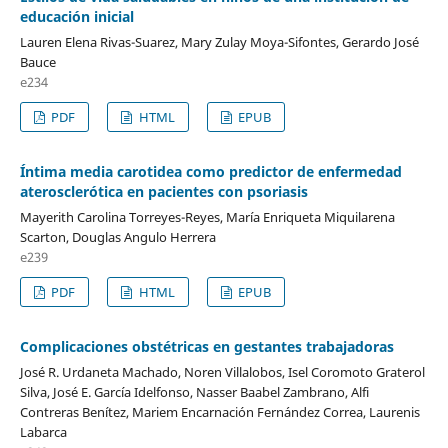
educación inicial
Lauren Elena Rivas-Suarez, Mary Zulay Moya-Sifontes, Gerardo José
Bauce
e234
PDF
HTML
EPUB
Íntima media carotidea como predictor de enfermedad
aterosclerótica en pacientes con psoriasis
Mayerith Carolina Torreyes-Reyes, María Enriqueta Miquilarena
Scarton, Douglas Angulo Herrera
e239
PDF
HTML
EPUB
Complicaciones obstétricas en gestantes trabajadoras
José R. Urdaneta Machado, Noren Villalobos, Isel Coromoto Graterol
Silva, José E. García Idelfonso, Nasser Baabel Zambrano, Alfi
Contreras Benítez, Mariem Encarnación Fernández Correa, Laurenis
Labarca