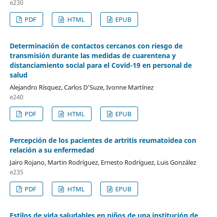
e230
PDF
HTML
EPUB
Determinación de contactos cercanos con riesgo de
transmisión durante las medidas de cuarentena y
distanciamiento social para el Covid-19 en personal de
salud
Alejandro Rísquez, Carlos D’Suze, Ivonne Martínez
e240
PDF
HTML
EPUB
Percepción de los pacientes de artritis reumatoidea con
relación a su enfermedad
Jairo Rojano, Martin Rodríguez, Ernesto Rodríguez, Luis González
e235
PDF
HTML
EPUB
Estilos de vida saludables en niños de una institución de