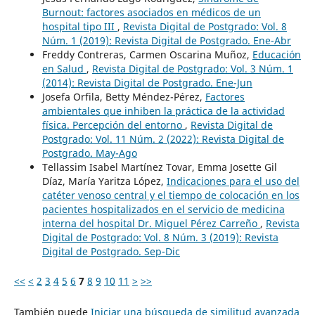
Burnout: factores asociados en médicos de un
hospital tipo III
,
Revista Digital de Postgrado: Vol. 8
Núm. 1 (2019): Revista Digital de Postgrado. Ene-Abr
Freddy Contreras, Carmen Oscarina Muñoz,
Educación
en Salud
,
Revista Digital de Postgrado: Vol. 3 Núm. 1
(2014): Revista Digital de Postgrado. Ene-Jun
Josefa Orfila, Betty Méndez-Pérez,
Factores
ambientales que inhiben la práctica de la actividad
física. Percepción del entorno
,
Revista Digital de
Postgrado: Vol. 11 Núm. 2 (2022): Revista Digital de
Postgrado. May-Ago
Tellassim Isabel Martínez Tovar, Emma Josette Gil
Díaz, María Yaritza López,
Indicaciones para el uso del
catéter venoso central y el tiempo de colocación en los
pacientes hospitalizados en el servicio de medicina
interna del hospital Dr. Miguel Pérez Carreño
,
Revista
Digital de Postgrado: Vol. 8 Núm. 3 (2019): Revista
Digital de Postgrado. Sep-Dic
<<
<
2
3
4
5
6
7
8
9
10
11
>
>>
También puede
Iniciar una búsqueda de similitud avanzada