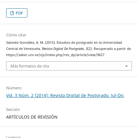
PDF
Cómo citar
Salcedo-González, A. M. (2015). Estudios de postgrado en la Universidad
Central de Venezuela.
Revista Digital De Postgrado
,
3
(2). Recuperado a partir de
https://saber.ucv.ve/ojs/index.php/rev_dp/article/view/9627
Más formatos de cita
Número
Vol. 3 Núm. 2 (2014): Revista Digital de Postgrado. Jul-Dic
Sección
ARTÍCULOS DE REVISIÓN
Licencia