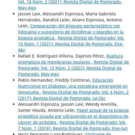
Vol. 10 Núm. 2 (2021): Revista Digital de Postgrado.
May-Ago
Jasson Lavi, Alessandri Espinoza, María Gabriela
Hernández, Randick León, Alvaro Espinoza, Antonio
León,
Comparación del bloqueo periprostático con
lidocaina y supositorio de diclofenac y placebo en la
biopsia prostática
,
Revista Digital de Postgrado: Vol.
10 Núm. 1 (2021): Revista Digital de Postgrado. Ene-
Abr
Rafael E. Rodríguez-Villoria, Dajimze Pérez,
Ruptura
prematura de membranas ovulares
,
Revista Digital de
Postgrado: Vol. 12 Núm. 2 (2023): Revista Digital de
Postgrado. May-Ago
Pablo Hernandez, Freddy Contreras,
Educación
Nutricional en Diabetes: una estrategia emergente en
Venezuela
,
Revista Digital de Postgrado: Vol. 6 Núm. 2
(2017): Revista Digital de Postgrado. Jul-Dic
Alessandri Espinoza, Jasson Lavi, Wendy Arenilla,
Samer Houda, Antonio León,
Papel actual de la biopsia
prostática guiada por ultrasonido en el diagnóstico de
cáncer de próstata
,
Revista Digital de Postgrado: Vol.
7 Núm. 1 (2018): Revista Digital de Postgrado. Ene-Jun
Jesús Fernando Lugo-Rodríguez,
Síndrome de