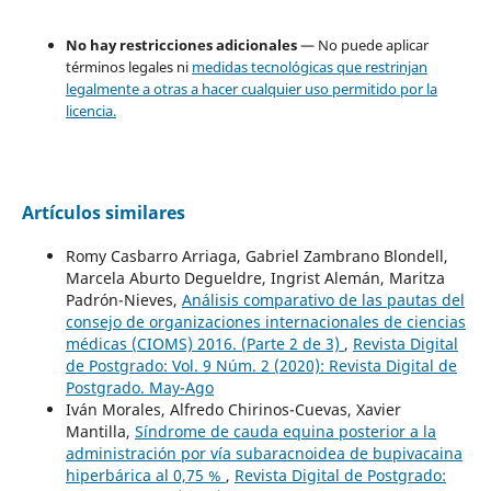
No hay restricciones adicionales
— No puede aplicar
términos legales ni
medidas tecnológicas que restrinjan
legalmente a otras a hacer cualquier uso permitido por la
licencia.
Artículos similares
Romy Casbarro Arriaga, Gabriel Zambrano Blondell,
Marcela Aburto Degueldre, Ingrist Alemán, Maritza
Padrón-Nieves,
Análisis comparativo de las pautas del
consejo de organizaciones internacionales de ciencias
médicas (CIOMS) 2016. (Parte 2 de 3)
,
Revista Digital
de Postgrado: Vol. 9 Núm. 2 (2020): Revista Digital de
Postgrado. May-Ago
Iván Morales, Alfredo Chirinos-Cuevas, Xavier
Mantilla,
Síndrome de cauda equina posterior a la
administración por vía subaracnoidea de bupivacaina
hiperbárica al 0,75 %
,
Revista Digital de Postgrado: