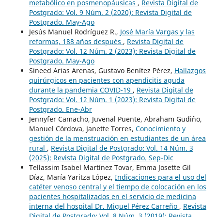
metabólico en posmenopáusicas
,
Revista Digital de
Postgrado: Vol. 9 Núm. 2 (2020): Revista Digital de
Postgrado. May-Ago
Jesús Manuel Rodríguez R.,
José María Vargas y las
reformas, 188 años después
,
Revista Digital de
Postgrado: Vol. 12 Núm. 2 (2023): Revista Digital de
Postgrado. May-Ago
Sineed Arias Arenas, Gustavo Benítez Pérez,
Hallazgos
quirúrgicos en pacientes con apendicitis aguda
durante la pandemia COVID-19
,
Revista Digital de
Postgrado: Vol. 12 Núm. 1 (2023): Revista Digital de
Postgrado. Ene-Abr
Jennyfer Camacho, Juvenal Puente, Abraham Gudiño,
Manuel Córdova, Janette Torres,
Conocimiento y
gestión de la menstruación en estudiantes de un área
rural
,
Revista Digital de Postgrado: Vol. 14 Núm. 3
(2025): Revista Digital de Postgrado. Sep-Dic
Tellassim Isabel Martínez Tovar, Emma Josette Gil
Díaz, María Yaritza López,
Indicaciones para el uso del
catéter venoso central y el tiempo de colocación en los
pacientes hospitalizados en el servicio de medicina
interna del hospital Dr. Miguel Pérez Carreño
,
Revista
Digital de Postgrado: Vol. 8 Núm. 3 (2019): Revista