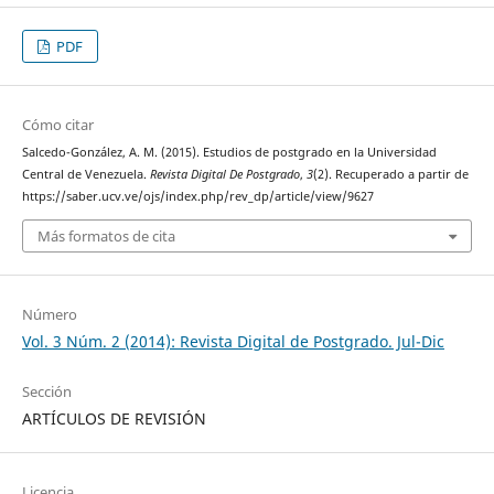
PDF
Cómo citar
Salcedo-González, A. M. (2015). Estudios de postgrado en la Universidad
Central de Venezuela.
Revista Digital De Postgrado
,
3
(2). Recuperado a partir de
https://saber.ucv.ve/ojs/index.php/rev_dp/article/view/9627
Más formatos de cita
Número
Vol. 3 Núm. 2 (2014): Revista Digital de Postgrado. Jul-Dic
Sección
ARTÍCULOS DE REVISIÓN
Licencia