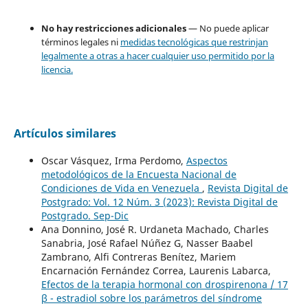
No hay restricciones adicionales
— No puede aplicar
términos legales ni
medidas tecnológicas que restrinjan
legalmente a otras a hacer cualquier uso permitido por la
licencia.
Artículos similares
Oscar Vásquez, Irma Perdomo,
Aspectos
metodológicos de la Encuesta Nacional de
Condiciones de Vida en Venezuela
,
Revista Digital de
Postgrado: Vol. 12 Núm. 3 (2023): Revista Digital de
Postgrado. Sep-Dic
Ana Donnino, José R. Urdaneta Machado, Charles
Sanabria, José Rafael Núñez G, Nasser Baabel
Zambrano, Alfi Contreras Benítez, Mariem
Encarnación Fernández Correa, Laurenis Labarca,
Efectos de la terapia hormonal con drospirenona / 17
β - estradiol sobre los parámetros del síndrome