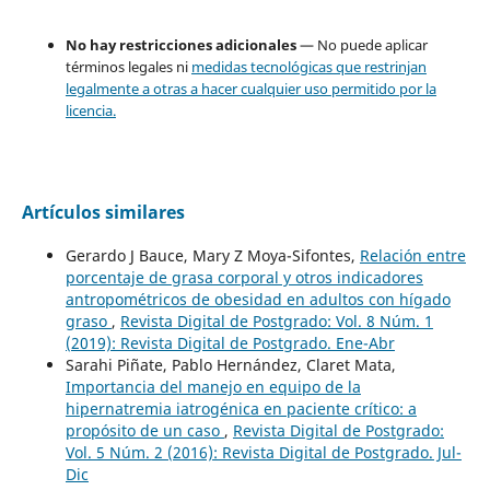
No hay restricciones adicionales
— No puede aplicar
términos legales ni
medidas tecnológicas que restrinjan
legalmente a otras a hacer cualquier uso permitido por la
licencia.
Artículos similares
Gerardo J Bauce, Mary Z Moya-Sifontes,
Relación entre
porcentaje de grasa corporal y otros indicadores
antropométricos de obesidad en adultos con hígado
graso
,
Revista Digital de Postgrado: Vol. 8 Núm. 1
(2019): Revista Digital de Postgrado. Ene-Abr
Sarahi Piñate, Pablo Hernández, Claret Mata,
Importancia del manejo en equipo de la
hipernatremia iatrogénica en paciente crítico: a
propósito de un caso
,
Revista Digital de Postgrado:
Vol. 5 Núm. 2 (2016): Revista Digital de Postgrado. Jul-
Dic