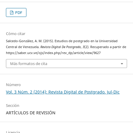
PDF
Cómo citar
Salcedo-González, A. M. (2015). Estudios de postgrado en la Universidad
Central de Venezuela.
Revista Digital De Postgrado
,
3
(2). Recuperado a partir de
https://saber.ucv.ve/ojs/index.php/rev_dp/article/view/9627
Más formatos de cita
Número
Vol. 3 Núm. 2 (2014): Revista Digital de Postgrado. Jul-Dic
Sección
ARTÍCULOS DE REVISIÓN
Licencia