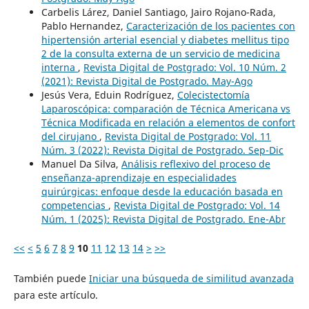
Carbelis Lárez, Daniel Santiago, Jairo Rojano-Rada,
Pablo Hernandez,
Caracterización de los pacientes con
hipertensión arterial esencial y diabetes mellitus tipo
2 de la consulta externa de un servicio de medicina
interna
,
Revista Digital de Postgrado: Vol. 10 Núm. 2
(2021): Revista Digital de Postgrado. May-Ago
Jesús Vera, Eduin Rodríguez,
Colecistectomía
Laparoscópica: comparación de Técnica Americana vs
Técnica Modificada en relación a elementos de confort
del cirujano
,
Revista Digital de Postgrado: Vol. 11
Núm. 3 (2022): Revista Digital de Postgrado. Sep-Dic
Manuel Da Silva,
Análisis reflexivo del proceso de
enseñanza-aprendizaje en especialidades
quirúrgicas: enfoque desde la educación basada en
competencias
,
Revista Digital de Postgrado: Vol. 14
Núm. 1 (2025): Revista Digital de Postgrado. Ene-Abr
<<
<
5
6
7
8
9
10
11
12
13
14
>
>>
También puede
Iniciar una búsqueda de similitud avanzada
para este artículo.