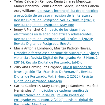
Yehey Calderón Reinoso, Kenia Linares Mendoza,
Mabel Pichardo, Lenin Gomera García, Marisol Canela,
Aury Williams,
Colestasis intrahepática drepanocítica
a propósito de un caso y revisión de la literatura
,
Revista Digital de Postgrado: Vol. 12 Núm. 2 (2023):
Revista Digital de Postgrado. May-Ago
Jenny A Planchet C,
Impacto de los cigarrillos
electrónicos en la edad pediátrica y adolescentes
,
Revista Digital de Postgrado: Vol. 9 Núm. 1 (2020):
Revista Digital de Postgrado. Ene-Abr
María Antonia Lombardi, Maritza Padrón-Nieves,
Grandes diferencias: síndrome de burnout, bullying y
violencia
,
Revista Digital de Postgrado: Vol. 5 Núm. 2
(2016): Revista Digital de Postgrado. Jul-Dic
Zury Ana Dominguez Delgado,
XXVIII Jornadas de
Investigación “Dr. Francisco De Venanzi”
,
Revista
Digital de Postgrado: Vol. 9 Núm. 2 (2020): Revista
Digital de Postgrado. May-Ago
Carina Gutiérrez, Mary Lares, Jorge Sandoval, María S.
Hernández,
Aminoácidos de cadena ramificada:
implicaciones en la salud
,
Revista Digital de
Postgrado: Vol. 9 Núm. 2 (2020): Revista Digital de
Postgrado. May-Ago