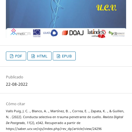
PDF
HTML
EPUB
Publicado
22-08-2022
Cómo citar
Valls Puig, J. C. ., Blanco, A. ., Martínez, B. ., Correa, E. ., Zapata, K. ., & Guillen,
N. . (2022). Conducta selectiva en trauma penetrante de cuello.
Revista Digital
De Postgrado
,
11
(2), e342. Recuperado a partir de
https://saber.ucv.ve/ojs/index.php/rev_dp/article/view/24296