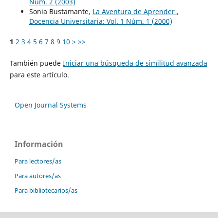
Núm. 2 (2003)
Sonia Bustamante,
La Aventura de Aprender
,
Docencia Universitaria: Vol. 1 Núm. 1 (2000)
1
2
3
4
5
6
7
8
9
10
>
>>
También puede
Iniciar una búsqueda de similitud avanzada
para este artículo.
Open Journal Systems
Información
Para lectores/as
Para autores/as
Para bibliotecarios/as