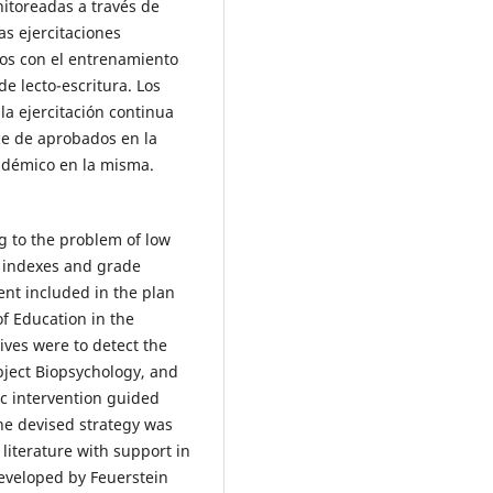
nitoreadas a través de
s ejercitaciones
os con el entrenamiento
e lecto-escritura. Los
la ejercitación continua
ce de aprobados en la
cadémico en la misma.
ng to the problem of low
n indexes and grade
ent included in the plan
f Education in the
ives were to detect the
ubject Biopsychology, and
c intervention guided
The devised strategy was
 literature with support in
developed by Feuerstein