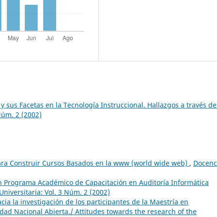
y sus Facetas en la Tecnología Instruccional. Hallazgos a través de
Núm. 2 (2002)
para Construir Cursos Basados en la www (world wide web)
,
Docenc
n Programa Académico de Capacitación en Auditoría Informática
niversitaria: Vol. 3 Núm. 2 (2002)
cia la investigación de los participantes de la Maestría en
dad Nacional Abierta./ Attitudes towards the research of the