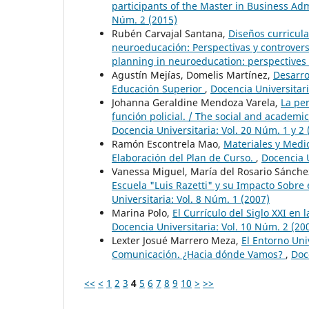
participants of the Master in Business Ad
Núm. 2 (2015)
Rubén Carvajal Santana,
Diseños curricul
neuroeducación: Perspectivas y controvers
planning in neuroeducation: perspectives
Agustín Mejías, Domelis Martínez,
Desarro
Educación Superior
,
Docencia Universitari
Johanna Geraldine Mendoza Varela,
La per
función policial. / The social and academi
Docencia Universitaria: Vol. 20 Núm. 1 y 2 
Ramón Escontrela Mao,
Materiales y Medio
Elaboración del Plan de Curso.
,
Docencia U
Vanessa Miguel, María del Rosario Sánche
Escuela "Luis Razetti" y su Impacto Sobre 
Universitaria: Vol. 8 Núm. 1 (2007)
Marina Polo,
El Currículo del Siglo XXI en
Docencia Universitaria: Vol. 10 Núm. 2 (20
Lexter Josué Marrero Meza,
El Entorno Uni
Comunicación. ¿Hacia dónde Vamos?
,
Doc
<<
<
1
2
3
4
5
6
7
8
9
10
>
>>