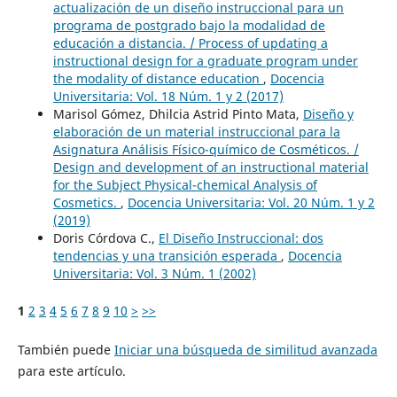
actualización de un diseño instruccional para un
programa de postgrado bajo la modalidad de
educación a distancia. / Process of updating a
instructional design for a graduate program under
the modality of distance education
,
Docencia
Universitaria: Vol. 18 Núm. 1 y 2 (2017)
Marisol Gómez, Dhilcia Astrid Pinto Mata,
Diseño y
elaboración de un material instruccional para la
Asignatura Análisis Físico-químico de Cosméticos. /
Design and development of an instructional material
for the Subject Physical-chemical Analysis of
Cosmetics.
,
Docencia Universitaria: Vol. 20 Núm. 1 y 2
(2019)
Doris Córdova C.,
El Diseño Instruccional: dos
tendencias y una transición esperada
,
Docencia
Universitaria: Vol. 3 Núm. 1 (2002)
1
2
3
4
5
6
7
8
9
10
>
>>
También puede
Iniciar una búsqueda de similitud avanzada
para este artículo.