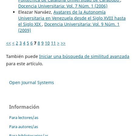
Docencia Universitaria: Vol. 7 Núm. 1 (2006)
Eleazar Narváez,
Avatares de la Autonomía
Universitaria en Venezuela desde el Siglo XVIII hasta
el Siglo XIX
,
Docencia Universitaria: Vol. 9 Núm. 1
(2009)
<<
<
2
3
4
5
6
7
8
9
10
11
>
>>
También puede
Iniciar una búsqueda de similitud avanzada
para este artículo.
Open Journal Systems
Información
Para lectores/as
Para autores/as
Para bibliotecarios/as