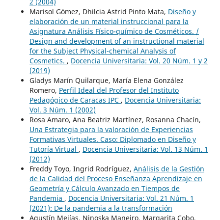
2 (2004)
Marisol Gómez, Dhilcia Astrid Pinto Mata,
Diseño y
elaboración de un material instruccional para la
Asignatura Análisis Físico-químico de Cosméticos. /
Design and development of an instructional material
for the Subject Physical-chemical Analysis of
Cosmetics.
,
Docencia Universitaria: Vol. 20 Núm. 1 y 2
(2019)
Gladys Marín Quilarque, María Elena González
Romero,
Perfil Ideal del Profesor del Instituto
Pedagógico de Caracas IPC
,
Docencia Universitaria:
Vol. 3 Núm. 1 (2002)
Rosa Amaro, Ana Beatriz Martínez, Rosanna Chacín,
Una Estrategia para la valoración de Experiencias
Formativas Virtuales. Caso: Diplomado en Diseño y
Tutoría Virtual
,
Docencia Universitaria: Vol. 13 Núm. 1
(2012)
Freddy Toyo, Ingrid Rodríguez,
Análisis de la Gestión
de la Calidad del Proceso Enseñanza Aprendizaje en
Geometría y Cálculo Avanzado en Tiempos de
Pandemia
,
Docencia Universitaria: Vol. 21 Núm. 1
(2021): De la pandemia a la transformación
Agustín Mejías, Ninoska Maneiro, Margarita Cobo,