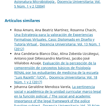
Asignatura Microbiología
,
Docencia Universitaria: Vol.
5 Núm. 1 y 2 (2004)
Artículos similares
Rosa Amaro, Ana Beatriz Martínez, Rosanna Chacín,
Una Estrategia para la valoración de Experiencias
Formativas Virtuales. Caso: Diplomado en Diseño y
Tutoría Virtual
,
Docencia Universitaria: Vol. 13 Núm. 1
(2012)
Ana Candelaria Blanco Díaz, Alina Zobeida Uzcátegui,
Antonio José D´Alessandro Martínez, Jacobo José
Villalobos Azuaje,
Evaluación de la percepción de la
comprensión de conceptos básicos de Fisiología
RENAL por los estudiantes de medicina de la escuela
“Luis Razetti” (UCV).
,
Docencia Universitaria: Vol. 18
Núm. 1 y 2 (2017)
Johanna Geraldine Mendoza Varela,
La pertinencia
social y académica de la unidad curricular marco legal
en la función policial. / The social and academic
importance of the legal framework of the police
function subject
,
Docencia Universitaria: Vol. 20 Núm.