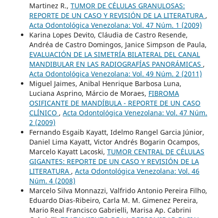
Martinez R.,
TUMOR DE CÉLULAS GRANULOSAS:
REPORTE DE UN CASO Y REVISIÓN DE LA LITERATURA
,
Acta Odontológica Venezolana: Vol. 47 Núm. 1 (2009)
Karina Lopes Devito, Cláudia de Castro Resende,
Andréa de Castro Domingos, Janice Simpson de Paula,
EVALUACIÓN DE LA SIMETRÍA BILATERAL DEL CANAL
MANDIBULAR EN LAS RADIOGRAFÍAS PANORÁMICAS
,
Acta Odontológica Venezolana: Vol. 49 Núm. 2 (2011)
Miguel Jaimes, Anibal Henrique Barbosa Luna,
Luciana Asprino, Márcio de Moraes,
FIBROMA
OSIFICANTE DE MANDÍBULA - REPORTE DE UN CASO
CLÍNICO
,
Acta Odontológica Venezolana: Vol. 47 Núm.
2 (2009)
Fernando Esgaib Kayatt, Idelmo Rangel Garcia Júnior,
Daniel Lima Kayatt, Victor Andrés Bogarin Ocampos,
Marcelo Kayatt Lacoski,
TUMOR CENTRAL DE CÉLULAS
GIGANTES: REPORTE DE UN CASO Y REVISIÓN DE LA
LITERATURA
,
Acta Odontológica Venezolana: Vol. 46
Núm. 4 (2008)
Marcelo Silva Monnazzi, Valfrido Antonio Pereira Filho,
Eduardo Dias-Ribeiro, Carla M. M. Gimenez Pereira,
Mario Real Francisco Gabrielli, Marisa Ap. Cabrini