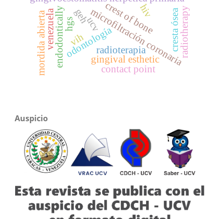
crest of bone
hiv
radiotherapy
endodontically
microfiltración coronaria
geh
cresta ósea
venezuela
mordida abierta
ucv
hgs
odontología
vih
radioterapia
gingival esthetic
contact point
Auspicio