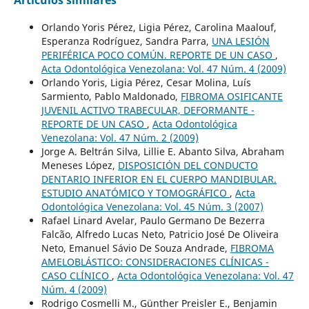
Artículos similares
Orlando Yoris Pérez, Ligia Pérez, Carolina Maalouf,
Esperanza Rodríguez, Sandra Parra,
UNA LESIÓN
PERIFÉRICA POCO COMÚN. REPORTE DE UN CASO
,
Acta Odontológica Venezolana: Vol. 47 Núm. 4 (2009)
Orlando Yoris, Ligia Pérez, Cesar Molina, Luís
Sarmiento, Pablo Maldonado,
FIBROMA OSIFICANTE
JUVENIL ACTIVO TRABECULAR, DEFORMANTE -
REPORTE DE UN CASO
,
Acta Odontológica
Venezolana: Vol. 47 Núm. 2 (2009)
Jorge A. Beltrán Silva, Lillie E. Abanto Silva, Abraham
Meneses López,
DISPOSICIÓN DEL CONDUCTO
DENTARIO INFERIOR EN EL CUERPO MANDIBULAR.
ESTUDIO ANATÓMICO Y TOMOGRÁFICO
,
Acta
Odontológica Venezolana: Vol. 45 Núm. 3 (2007)
Rafael Linard Avelar, Paulo Germano De Bezerra
Falcão, Alfredo Lucas Neto, Patricio José De Oliveira
Neto, Emanuel Sávio De Souza Andrade,
FIBROMA
AMELOBLÁSTICO: CONSIDERACIONES CLÍNICAS -
CASO CLÍNICO
,
Acta Odontológica Venezolana: Vol. 47
Núm. 4 (2009)
Rodrigo Cosmelli M., Günther Preisler E., Benjamin