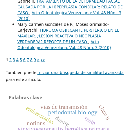
Gabrielli,
TRATAMIENTO DE LA DEFORMIDAD FACIAL
CAUSADA POR LA HIPERPLASIA CONDILAR: RELATO DE
CASO
,
Acta Odontológica Venezolana: Vol. 48 Núm. 3
(2010)
Mary Carmen González de P., Moses Grimaldo-
Carjevschi,
FIBROMA OSIFICANTE PERIFÉRICO EN EL
MAXILAR. ¿LESION REACTIVA O NEOPLASIA
VERDADERA? REPORTE DE UN CASO
,
Acta
Odontológica Venezolana: Vol. 48 Núm. 3 (2010)
1
2
3
4
5
6
7
8
9
>
>>
También puede
Iniciar una búsqueda de similitud avanzada
para este artículo.
Palabras clave
clase ii
vías de transmisión
embarazadas
periodontal biology
diente
teeth
notions
gingivoestomatitis herpética primaria