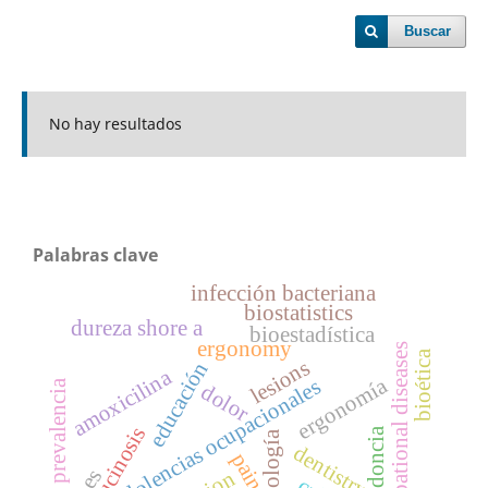
Buscar
No hay resultados
Palabras clave
infección bacteriana
biostatistics
dureza shore a
bioestadística
ergonomy
occupational diseases
bioética
lesions
educación
amoxicilina
ergonomía
dolencias ocupacionales
prevalencia
dolor
mucinosis
ortodoncia
odontología
dentistry
pain