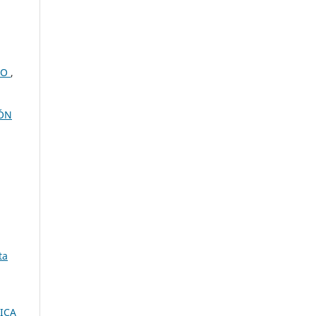
SO
,
IÓN
ta
ICA