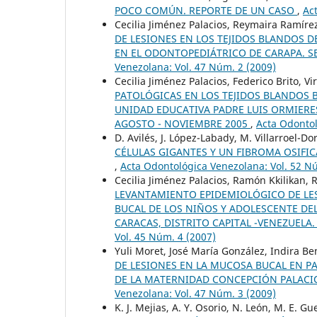
POCO COMÚN. REPORTE DE UN CASO
,
Ac
Cecilia Jiménez Palacios, Reymaira Ramírez,
DE LESIONES EN LOS TEJIDOS BLANDOS D
EN EL ODONTOPEDIÁTRICO DE CARAPA. SE
Venezolana: Vol. 47 Núm. 2 (2009)
Cecilia Jiménez Palacios, Federico Brito, Vir
PATOLÓGICAS EN LOS TEJIDOS BLANDOS B
UNIDAD EDUCATIVA PADRE LUIS ORMIERE
AGOSTO - NOVIEMBRE 2005
,
Acta Odontol
D. Avilés, J. López-Labady, M. Villarroel-D
CÉLULAS GIGANTES Y UN FIBROMA OSIFIC
,
Acta Odontológica Venezolana: Vol. 52 N
Cecilia Jiménez Palacios, Ramón Kkilikan, R
LEVANTAMIENTO EPIDEMIOLÓGICO DE LES
BUCAL DE LOS NIÑOS Y ADOLESCENTE D
CARACAS, DISTRITO CAPITAL -VENEZUELA
Vol. 45 Núm. 4 (2007)
Yuli Moret, José María González, Indira B
DE LESIONES EN LA MUCOSA BUCAL EN 
DE LA MATERNIDAD CONCEPCIÓN PALACIO
Venezolana: Vol. 47 Núm. 3 (2009)
K. J. Mejias, A. Y. Osorio, N. León, M. E. 