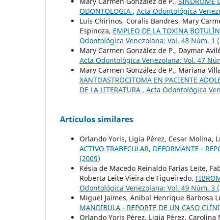
Mary Carmen González de P.,
SINDROME D
ODONTOLOGIA
,
Acta Odontológica Venezo
Luis Chirinos, Coralis Bandres, Mary Carm
Espinoza,
EMPLEO DE LA TOXINA BOTULÍN
Odontológica Venezolana: Vol. 48 Núm. 1 
Mary Carmen González de P., Daymar Avil
Acta Odontológica Venezolana: Vol. 47 Núm
Mary Carmen González de P., Mariana Vill
XANTOASTROCITOMA EN PACIENTE ADOLES
DE LA LITERATURA
,
Acta Odontológica Ven
Artículos similares
Orlando Yoris, Ligia Pérez, Cesar Molina,
ACTIVO TRABECULAR, DEFORMANTE - RE
(2009)
Késia de Macedo Reinaldo Farias Leite, F
Roberta Leite Vieira de Figueiredo,
FIBROM
Odontológica Venezolana: Vol. 49 Núm. 3 
Miguel Jaimes, Anibal Henrique Barbosa L
MANDÍBULA - REPORTE DE UN CASO CLÍN
Orlando Yoris Pérez, Ligia Pérez, Carolin