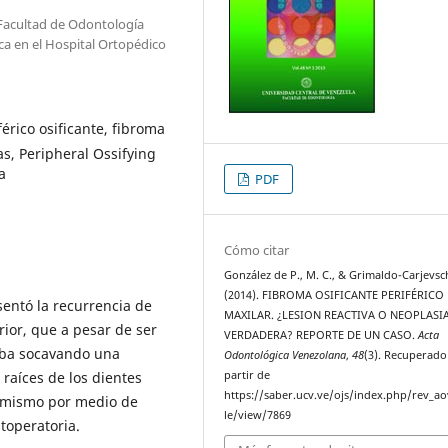
 Facultad de Odontología
a en el Hospital Ortopédico
érico osificante, fibroma
s, Peripheral Ossifying
a
PDF
Cómo citar
González de P., M. C., & Grimaldo-Carjevsch
(2014). FIBROMA OSIFICANTE PERIFÉRICO 
sentó la recurrencia de
MAXILAR. ¿LESION REACTIVA O NEOPLASI
rior, que a pesar de ser
VERDADERA? REPORTE DE UN CASO.
Acta
raba socavando una
Odontológica Venezolana
,
48
(3). Recuperado
raíces de los dientes
partir de
https://saber.ucv.ve/ojs/index.php/rev_ao
el mismo por medio de
le/view/7869
toperatoria.