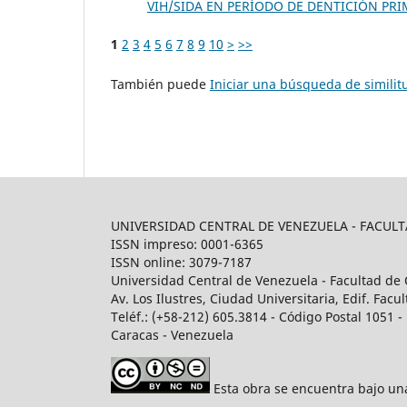
VIH/SIDA EN PERÍODO DE DENTICIÓN PR
1
2
3
4
5
6
7
8
9
10
>
>>
También puede
Iniciar una búsqueda de simili
UNIVERSIDAD CENTRAL DE VENEZUELA - FACU
ISSN impreso: 0001-6365
ISSN online: 3079-7187
Universidad Central de Venezuela - Facultad de 
Av. Los Ilustres, Ciudad Universitaria, Edif. Fa
Teléf.: (+58-212) 605.3814 - Código Postal 1051 - 
Caracas - Venezuela
Esta obra se encuentra bajo u