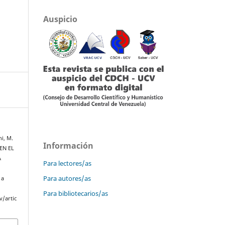
Auspicio
i, M.
Información
EN EL
A
Para lectores/as
Para autores/as
 a
Para bibliotecarios/as
v/artic