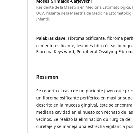
Moses Grimaldo-Carjevschi
Residente de la Maestría en Medicina Estomatológica,
UCV, Pasante de la Maestría de Medicina Estomatológic
Infantil.
Palabras clave:
Fibroma osificante, fibroma perif
cemento-osificante, lesiones fibro-óseas benigna
Fibroma Keys word, Peripheral Ossifying Fibrom
Resumen
Se reporta el caso de un paciente joven que pre
un fibroma osificante periférico en maxilar supe
descrito en la mucosa gingival, éste se encont
mediana cavidad en el hueso con rechazo de las 
vecinos. Se realizó la eliminación quirúrgica d
curetaje y se maneja una estrecha vigilancia pos