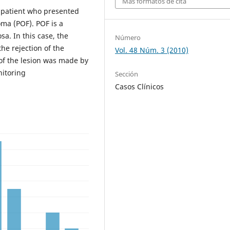
Más formatos de cita
 patient who presented
oma (POF). POF is a
sa. In this case, the
Número
he rejection of the
Vol. 48 Núm. 3 (2010)
 of the lesion was made by
nitoring
Sección
Casos Clínicos