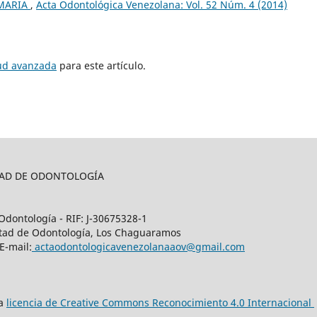
IMARIA
,
Acta Odontológica Venezolana: Vol. 52 Núm. 4 (2014)
tud avanzada
para este artículo.
LTAD DE ODONTOLOGÍA
Odontología - RIF: J-30675328-1
cultad de Odontología, Los Chaguaramos
E-mail:
actaodontologicavenezolanaaov@gmail.com
na
licencia de Creative Commons Reconocimiento 4.0 Internacional