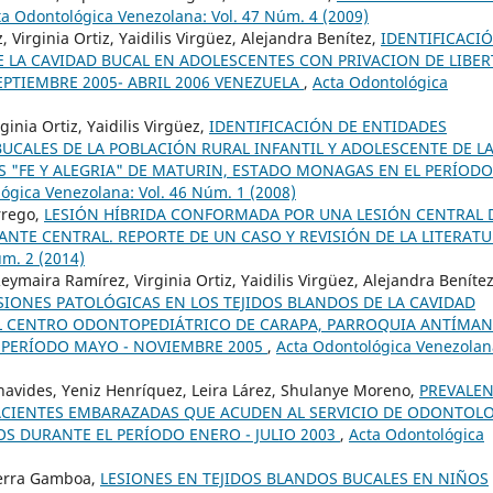
ta Odontológica Venezolana: Vol. 47 Núm. 4 (2009)
 Virginia Ortiz, Yaidilis Virgüez, Alejandra Benítez,
IDENTIFICACI
E LA CAVIDAD BUCAL EN ADOLESCENTES CON PRIVACION DE LIBE
PTIEMBRE 2005- ABRIL 2006 VENEZUELA
,
Acta Odontológica
ginia Ortiz, Yaidilis Virgüez,
IDENTIFICACIÓN DE ENTIDADES
UCALES DE LA POBLACIÓN RURAL INFANTIL Y ADOLESCENTE DE L
S "FE Y ALEGRIA" DE MATURIN, ESTADO MONAGAS EN EL PERÍODO
ógica Venezolana: Vol. 46 Núm. 1 (2008)
orrego,
LESIÓN HÍBRIDA CONFORMADA POR UNA LESIÓN CENTRAL 
ANTE CENTRAL. REPORTE DE UN CASO Y REVISIÓN DE LA LITERATU
úm. 2 (2014)
eymaira Ramírez, Virginia Ortiz, Yaidilis Virgüez, Alejandra Benítez
IONES PATOLÓGICAS EN LOS TEJIDOS BLANDOS DE LA CAVIDAD
EL CENTRO ODONTOPEDIÁTRICO DE CARAPA, PARROQUIA ANTÍMAN
. PERÍODO MAYO - NOVIEMBRE 2005
,
Acta Odontológica Venezolan
enavides, Yeniz Henríquez, Leira Lárez, Shulanye Moreno,
PREVALEN
PACIENTES EMBARAZADAS QUE ACUDEN AL SERVICIO DE ODONTOL
S DURANTE EL PERÍODO ENERO - JULIO 2003
,
Acta Odontológica
Guerra Gamboa,
LESIONES EN TEJIDOS BLANDOS BUCALES EN NIÑOS