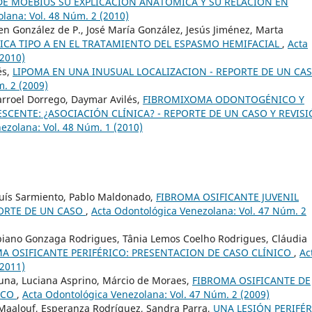
E MOEBIUS SU EXPLICACION ANATOMICA Y SU RELACION EN
lana: Vol. 48 Núm. 2 (2010)
en González de P., José María González, Jesús Jiménez, Marta
ICA TIPO A EN EL TRATAMIENTO DEL ESPASMO HEMIFACIAL
,
Acta
(2010)
és,
LIPOMA EN UNA INUSUAL LOCALIZACION - REPORTE DE UN CA
. 2 (2009)
arroel Dorrego, Daymar Avilés,
FIBROMIXOMA ODONTOGÉNICO Y
CENTE: ¿ASOCIACIÓN CLÍNICA? - REPORTE DE UN CASO Y REVIS
ezolana: Vol. 48 Núm. 1 (2010)
 Luís Sarmiento, Pablo Maldonado,
FIBROMA OSIFICANTE JUVENIL
PORTE DE UN CASO
,
Acta Odontológica Venezolana: Vol. 47 Núm. 2
abiano Gonzaga Rodrigues, Tânia Lemos Coelho Rodrigues, Cláudia
A OSIFICANTE PERIFÉRICO: PRESENTACION DE CASO CLÍNICO
,
Ac
(2011)
una, Luciana Asprino, Márcio de Moraes,
FIBROMA OSIFICANTE DE
ICO
,
Acta Odontológica Venezolana: Vol. 47 Núm. 2 (2009)
a Maalouf, Esperanza Rodríguez, Sandra Parra,
UNA LESIÓN PERIFÉR