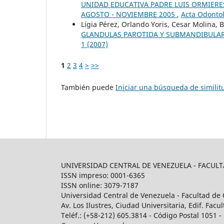
UNIDAD EDUCATIVA PADRE LUIS ORMIERE
AGOSTO - NOVIEMBRE 2005
,
Acta Odontol
Ligia Pérez, Orlando Yoris, Cesar Molina, 
GLANDULAS PAROTIDA Y SUBMANDIBULAR
1 (2007)
1
2
3
4
>
>>
También puede
Iniciar una búsqueda de simili
UNIVERSIDAD CENTRAL DE VENEZUELA - FACU
ISSN impreso: 0001-6365
ISSN online: 3079-7187
Universidad Central de Venezuela - Facultad de 
Av. Los Ilustres, Ciudad Universitaria, Edif. Fa
Teléf.: (+58-212) 605.3814 - Código Postal 1051 - 