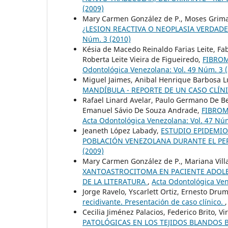
(2009)
Mary Carmen González de P., Moses Grima
¿LESION REACTIVA O NEOPLASIA VERDAD
Núm. 3 (2010)
Késia de Macedo Reinaldo Farias Leite, F
Roberta Leite Vieira de Figueiredo,
FIBROM
Odontológica Venezolana: Vol. 49 Núm. 3 
Miguel Jaimes, Anibal Henrique Barbosa L
MANDÍBULA - REPORTE DE UN CASO CLÍN
Rafael Linard Avelar, Paulo Germano De Bez
Emanuel Sávio De Souza Andrade,
FIBROM
Acta Odontológica Venezolana: Vol. 47 Núm
Jeaneth López Labady,
ESTUDIO EPIDEMIO
POBLACIÓN VENEZOLANA DURANTE EL PE
(2009)
Mary Carmen González de P., Mariana Vill
XANTOASTROCITOMA EN PACIENTE ADOLES
DE LA LITERATURA
,
Acta Odontológica Ven
Jorge Ravelo, Yscarlett Ortiz, Ernesto Dru
recidivante. Presentación de caso clínico.
Cecilia Jiménez Palacios, Federico Brito, Vir
PATOLÓGICAS EN LOS TEJIDOS BLANDOS B