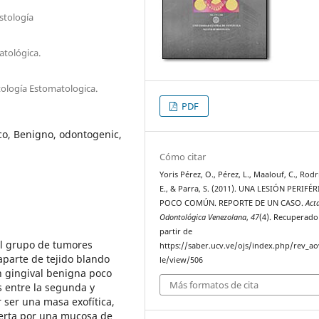
stología
atológica.
tología Estomatologica.
PDF
co, Benigno, odontogenic,
Cómo citar
Yoris Pérez, O., Pérez, L., Maalouf, C., Rod
E., & Parra, S. (2011). UNA LESIÓN PERIFÉ
POCO COMÚN. REPORTE DE UN CASO.
Act
Odontológica Venezolana
,
47
(4). Recuperado
partir de
al grupo de tumores
https://saber.ucv.ve/ojs/index.php/rev_ao
aparte de tejido blando
le/view/506
n gingival benigna poco
Más formatos de cita
s entre la segunda y
r ser una masa exofítica,
ierta por una mucosa de