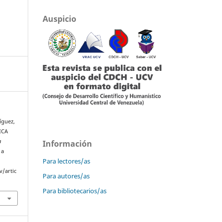
Auspicio
ríguez,
RICA
a
Información
 a
Para lectores/as
v/artic
Para autores/as
Para bibliotecarios/as