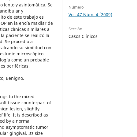
o lento y asintomática. Se
Número
mandibular y
Vol. 47 Núm. 4 (2009)
to de este trabajo es
FOP en la encía maxilar de
Sección
icas clínicas similares a
la paciente se realizó la
Casos Clínicos
d. Se procedió a
ecalcando su similitud con
 estudio microscópico
tología como un probable
es periféricas.
co, Benigno.
ngs to the mixed
oft tissue counterpart of
ign lesion, slightly
ife. It is described as
red by a normal
 and asymptomatic tumor
lar gingival. Its size