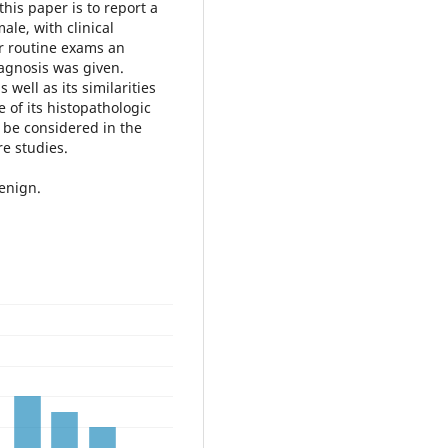
his paper is to report a
ale, with clinical
er routine exams an
agnosis was given.
well as its similarities
 of its histopathologic
t be considered in the
re studies.
enign.