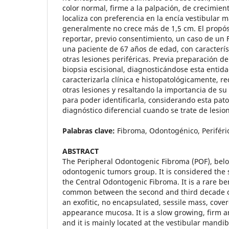
color normal, firme a la palpación, de crecimient
localiza con preferencia en la encía vestibular 
generalmente no crece más de 1,5 cm. El propósi
reportar, previo consentimiento, un caso de un 
una paciente de 67 años de edad, con característ
otras lesiones periféricas. Previa preparación de 
biopsia escisional, diagnosticándose esta entida
caracterizarla clínica e histopatológicamente, r
otras lesiones y resaltando la importancia de su
para poder identificarla, considerando esta pa
diagnóstico diferencial cuando se trate de lesion
Palabras clave:
Fibroma, Odontogénico, Periféri
ABSTRACT
The Peripheral Odontogenic Fibroma (POF), belo
odontogenic tumors group. It is considered the s
the Central Odontogenic Fibroma. It is a rare ben
common between the second and third decade of l
an exofitic, no encapsulated, sessile mass, cove
appearance mucosa. It is a slow growing, firm
and it is mainly located at the vestibular mandibu