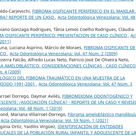
ldo-Carjevschi,
FIBROMA OSIFICANTE PERIFÉRICO EN EL MAXILAR.
ERA? REPORTE DE UN CASO
,
Acta Odontológica Venezolana: Vol. 48
abiano Gonzaga Rodrigues, Tânia Lemos Coelho Rodrigues, Cláudia
A OSIFICANTE PERIFÉRICO: PRESENTACION DE CASO CLÍNICO
,
Ac
(2011)
una, Luciana Asprino, Márcio de Moraes,
FIBROMA OSIFICANTE DE
ICO
,
Acta Odontológica Venezolana: Vol. 47 Núm. 2 (2009)
erra Falcão, Alfredo Lucas Neto, Patricio José De Oliveira Neto,
A AMELOBLÁSTICO: CONSIDERACIONES CLÍNICAS - CASO CLÍNIC
. 4 (2009)
LÓGICO DEL FIBROMA TRAUMÁTICO EN UNA MUESTRA DE LA
RÍODO 1991-2001
,
Acta Odontológica Venezolana: Vol. 47 Núm. 3
arroel Dorrego, Daymar Avilés,
FIBROMIXOMA ODONTOGÉNICO Y
CENTE: ¿ASOCIACIÓN CLÍNICA? - REPORTE DE UN CASO Y REVIS
ezolana: Vol. 48 Núm. 1 (2010)
mond, Mariana Villarroel-Dorrego,
Fibroma ameloblástico mandibul
,
Acta Odontológica Venezolana: Vol. 59 Núm. 1 (2021)
ginia Ortiz, Yaidilis Virgüez,
IDENTIFICACIÓN DE ENTIDADES
UCALES DE LA POBLACIÓN RURAL INFANTIL Y ADOLESCENTE DE L