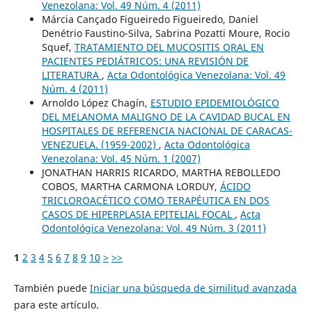
Venezolana: Vol. 49 Núm. 4 (2011)
Márcia Cançado Figueiredo Figueiredo, Daniel
Denétrio Faustino-Silva, Sabrina Pozatti Moure, Rocio
Squef,
TRATAMIENTO DEL MUCOSITIS ORAL EN
PACIENTES PEDIÁTRICOS: UNA REVISIÓN DE
LITERATURA
,
Acta Odontológica Venezolana: Vol. 49
Núm. 4 (2011)
Arnoldo López Chagín,
ESTUDIO EPIDEMIOLÓGICO
DEL MELANOMA MALIGNO DE LA CAVIDAD BUCAL EN
HOSPITALES DE REFERENCIA NACIONAL DE CARACAS-
VENEZUELA. (1959-2002)
,
Acta Odontológica
Venezolana: Vol. 45 Núm. 1 (2007)
JONATHAN HARRIS RICARDO, MARTHA REBOLLEDO
COBOS, MARTHA CARMONA LORDUY,
ÁCIDO
TRICLOROACÉTICO COMO TERAPÉUTICA EN DOS
CASOS DE HIPERPLASIA EPITELIAL FOCAL
,
Acta
Odontológica Venezolana: Vol. 49 Núm. 3 (2011)
1
2
3
4
5
6
7
8
9
10
>
>>
También puede
Iniciar una búsqueda de similitud avanzada
para este artículo.