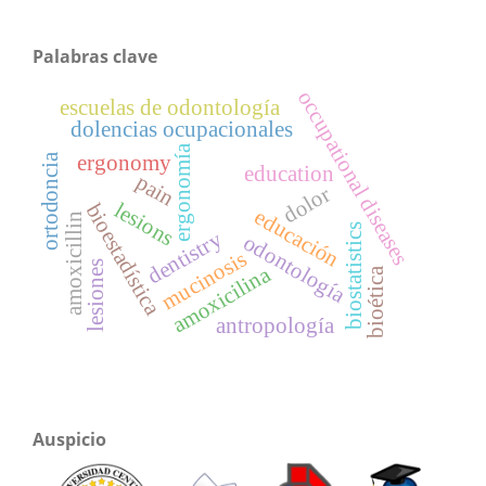
Palabras clave
occupational diseases
escuelas de odontología
dolencias ocupacionales
ergonomía
ortodoncia
ergonomy
education
pain
dolor
lesions
bioestadística
educación
amoxicillin
biostatistics
dentistry
odontología
mucinosis
lesiones
amoxicilina
bioética
antropología
Auspicio