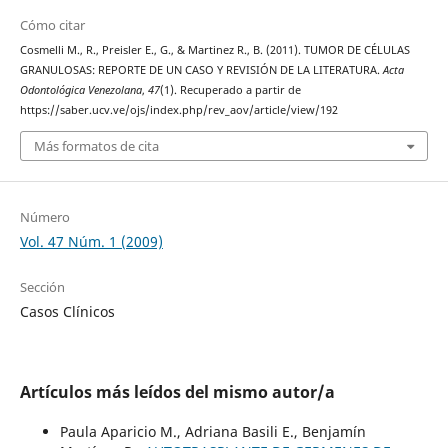
Cómo citar
Cosmelli M., R., Preisler E., G., & Martinez R., B. (2011). TUMOR DE CÉLULAS
GRANULOSAS: REPORTE DE UN CASO Y REVISIÓN DE LA LITERATURA.
Acta
Odontológica Venezolana
,
47
(1). Recuperado a partir de
https://saber.ucv.ve/ojs/index.php/rev_aov/article/view/192
Más formatos de cita
Número
Vol. 47 Núm. 1 (2009)
Sección
Casos Clínicos
Artículos más leídos del mismo autor/a
Paula Aparicio M., Adriana Basili E., Benjamín