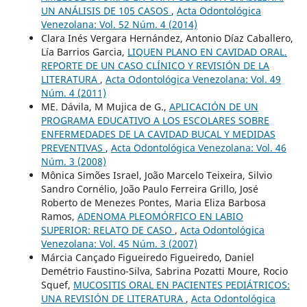
UN ANÁLISIS DE 105 CASOS
,
Acta Odontológica
Venezolana: Vol. 52 Núm. 4 (2014)
Clara Inés Vergara Hernández, Antonio Díaz Caballero,
Lía Barrios Garcia,
LIQUEN PLANO EN CAVIDAD ORAL.
REPORTE DE UN CASO CLÍNICO Y REVISIÓN DE LA
LITERATURA
,
Acta Odontológica Venezolana: Vol. 49
Núm. 4 (2011)
ME. Dávila, M Mujica de G.,
APLICACIÓN DE UN
PROGRAMA EDUCATIVO A LOS ESCOLARES SOBRE
ENFERMEDADES DE LA CAVIDAD BUCAL Y MEDIDAS
PREVENTIVAS
,
Acta Odontológica Venezolana: Vol. 46
Núm. 3 (2008)
Mônica Simões Israel, João Marcelo Teixeira, Silvio
Sandro Cornélio, João Paulo Ferreira Grillo, José
Roberto de Menezes Pontes, Maria Eliza Barbosa
Ramos,
ADENOMA PLEOMÓRFICO EN LABIO
SUPERIOR: RELATO DE CASO
,
Acta Odontológica
Venezolana: Vol. 45 Núm. 3 (2007)
Márcia Cançado Figueiredo Figueiredo, Daniel
Demétrio Faustino-Silva, Sabrina Pozatti Moure, Rocio
Squef,
MUCOSITIS ORAL EN PACIENTES PEDIÁTRICOS:
UNA REVISIÓN DE LITERATURA
,
Acta Odontológica