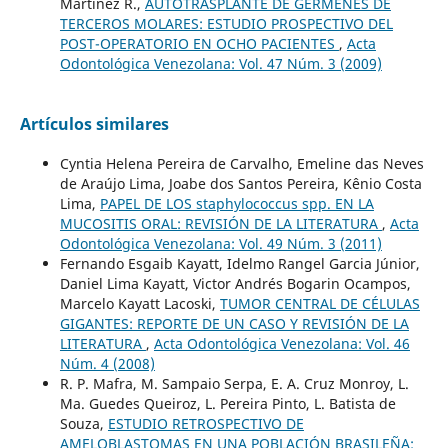
Martínez R.,
AUTOTRASPLANTE DE GERMENES DE
TERCEROS MOLARES: ESTUDIO PROSPECTIVO DEL
POST-OPERATORIO EN OCHO PACIENTES
,
Acta
Odontológica Venezolana: Vol. 47 Núm. 3 (2009)
Artículos similares
Cyntia Helena Pereira de Carvalho, Emeline das Neves
de Araújo Lima, Joabe dos Santos Pereira, Kênio Costa
Lima,
PAPEL DE LOS staphylococcus spp. EN LA
MUCOSITIS ORAL: REVISIÓN DE LA LITERATURA
,
Acta
Odontológica Venezolana: Vol. 49 Núm. 3 (2011)
Fernando Esgaib Kayatt, Idelmo Rangel Garcia Júnior,
Daniel Lima Kayatt, Victor Andrés Bogarin Ocampos,
Marcelo Kayatt Lacoski,
TUMOR CENTRAL DE CÉLULAS
GIGANTES: REPORTE DE UN CASO Y REVISIÓN DE LA
LITERATURA
,
Acta Odontológica Venezolana: Vol. 46
Núm. 4 (2008)
R. P. Mafra, M. Sampaio Serpa, E. A. Cruz Monroy, L.
Ma. Guedes Queiroz, L. Pereira Pinto, L. Batista de
Souza,
ESTUDIO RETROSPECTIVO DE
AMELOBLASTOMAS EN UNA POBLACIÓN BRASILEÑA: