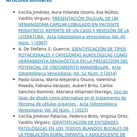
Artículos similares
Cecilia Jiménez, Aura Yolanda Osorio, Eva Núñez,
Yaidilis Virguez,
PRESENTACIÓN INUSUAL DE UN
HEMANGIOMA CAPILAR LOBULADO EN PACIENTE
PEDIATRICO. REPORTE DE UN CASO Y REVISIÒN DE LA
LITERATURA
,
Acta Odontológica Venezolana: Vol. 45
Núm. 1 (2007)
A. De Stefano, E. Guercio,
IDENTIFICACIÓN DE TIPOS
ROTACIONALES Y CATEGORÍAS AUXOLÓGICAS COMO
HERRAMIENTA DIAGNÓSTICA EN LA PREDICCIÓN DEL
POTENCIAL DE CRECIMIENTO MANDIBULAR
,
Acta
Odontológica Venezolana: Vol. 52 Núm. 3 (2014)
Paola Gracia, María Alejandra Osuna, Valentina
Poveda, Fabiana Vásquez, Aubert Brito, Carlos
Sánchez-Ramírez, Mariana Villarroel-Dorrego,
Uso de
láser de diodo como alternativa en el tratamiento de
fibroma de células gigantes
,
Acta Odontológica
Venezolana: Vol. 60 Núm. 1 (2025)
Cecilia Jiménez Palacios, Federico Brito, Virginia Ortiz,
Yaidilis Virgüez,
IDENTIFICACIÓN DE ENTIDADES
PATOLÓGICAS EN LOS TEJIDOS BLANDOS BUCALES DE
LA POBLACIÓN RURAL INFANTIL Y ADOLESCENTE DE