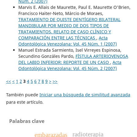
Núm. 2 (2007)
Marvis E. Allais de Maurette, Paul E. Maurette O'Brien,
Francisco Haiter-Neto, Márcio de Moraes,
TRATAMIENTO DE QUISTE DENTÍGERO BILATERAL
MANDIBULAR POR MEDIO DE DOS TIPOS DE
TRATAMIENTOS. RELATO DE CASO CLÍNICO Y
COMPARACIÓN ENTRE LAS TÉCNICAS
,
Acta
Odontológica Venezolana: Vol. 45 Núm. 1 (2007)
Manuel Estrada Sarmiento, Isel Virreyes Espinosa,
Secundino Gonzáles Pardo,
FÍSTULA ARTERIOVENOSA
DEL LABIO INFERIOR: REPORTE DE UN CASO
,
Acta
Odontológica Venezolana: Vol. 45 Núm. 2 (2007)
<<
<
1
2
3
4
5
6
7
8
9
>
>>
También puede
Iniciar una búsqueda de similitud avanzada
para este artículo.
Palabras clave
radioterapia
embarazadas