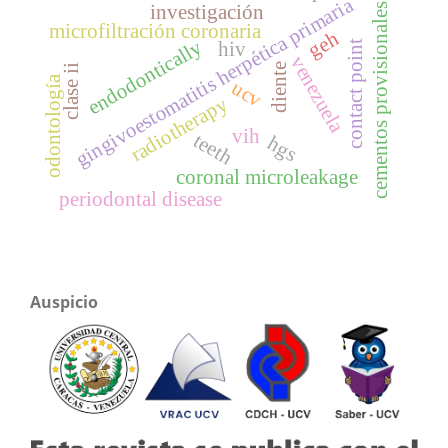
gingivoestomatitis herpética primaria
investigación
cementos provisionales
microfiltración coronaria
geh
endodontically
hiv
contact point
venezuela
diente
clase ii
odontología
ucv
radiotherapy
vih
teeth
hgs
coronal microleakage
periodontal disease
Auspicio