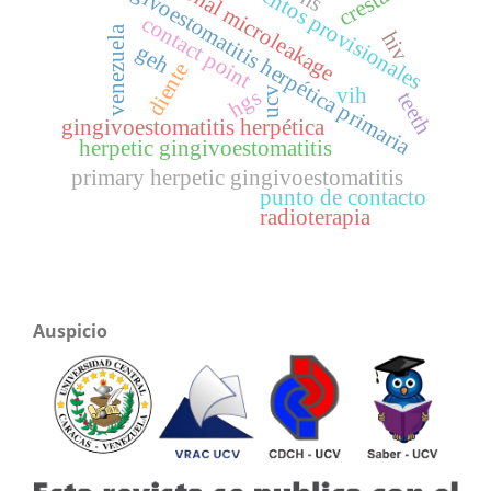
cementos provisionales
coronal microleakage
gingivoestomatitis herpética primaria
contact point
venezuela
hiv
geh
diente
vih
ucv
hgs
teeth
gingivoestomatitis herpética
herpetic gingivoestomatitis
primary herpetic gingivoestomatitis
punto de contacto
radioterapia
Auspicio