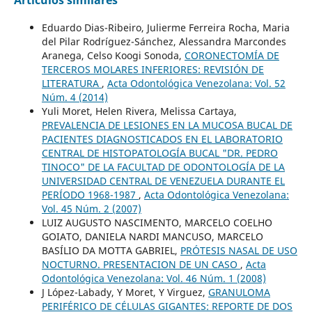
Artículos similares
Eduardo Dias-Ribeiro, Julierme Ferreira Rocha, Maria
del Pilar Rodríguez-Sánchez, Alessandra Marcondes
Aranega, Celso Koogi Sonoda,
CORONECTOMÍA DE
TERCEROS MOLARES INFERIORES: REVISIÓN DE
LITERATURA
,
Acta Odontológica Venezolana: Vol. 52
Núm. 4 (2014)
Yuli Moret, Helen Rivera, Melissa Cartaya,
PREVALENCIA DE LESIONES EN LA MUCOSA BUCAL DE
PACIENTES DIAGNOSTICADOS EN EL LABORATORIO
CENTRAL DE HISTOPATOLOGÍA BUCAL "DR. PEDRO
TINOCO" DE LA FACULTAD DE ODONTOLOGÍA DE LA
UNIVERSIDAD CENTRAL DE VENEZUELA DURANTE EL
PERÍODO 1968-1987
,
Acta Odontológica Venezolana:
Vol. 45 Núm. 2 (2007)
LUIZ AUGUSTO NASCIMENTO, MARCELO COELHO
GOIATO, DANIELA NARDI MANCUSO, MARCELO
BASÍLIO DA MOTTA GABRIEL,
PRÓTESIS NASAL DE USO
NOCTURNO. PRESENTACION DE UN CASO
,
Acta
Odontológica Venezolana: Vol. 46 Núm. 1 (2008)
J López-Labady, Y Moret, Y Virguez,
GRANULOMA
PERIFÉRICO DE CÉLULAS GIGANTES: REPORTE DE DOS