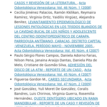
CASOS Y REVISIÓN DE LA LITERATURA.
,
Acta
Odontológica Venezolana: Vol. 46 Núm. 1 (2008)
Cecilia Jiménez Palacios, Ramón Kkilikan, Reymaira
Ramírez, Virginia Ortiz, Yaidilis Virgüez, Alejandra
Benítez,
LEVANTAMIENTO EPIDEMIOLÓGICO DE
LESIONES PATOLÓGICAS EN LOS TEJIDOS BLANDOS DE
LA CAVIDAD BUCAL DE LOS NIÑOS Y ADOLESCENTE
DEL CENTRO ODONTOPEDIÁTRICO DE CARAPA,
PARROQUIA ANTÍMANO, CARACAS, DISTRITO CAPITAL
-VENEZUELA. PERÍODO MAYO - NOVIEMBRE 2005
,
Acta Odontológica Venezolana: Vol. 45 Núm. 4 (2007)
Paulo Sérgio Flores Campos, Daniela Adorno Farias,
Nilson Pena, Janaina Araújo Dantas, Daniela Pita de
Melo, Cristiane de Gusmão Silva,
ADHESIÓN DEL
DISCO DE LA ATM - REPORTE DE UN CASO
,
Acta
Odontológica Venezolana: Vol. 45 Núm. 4 (2007)
Figueroa Gordon M.,
CARIES SECUNDARIA
,
Acta
Odontológica Venezolana: Vol. 47 Núm. 2 (2009)
José González, Yuli Moret De González, Coralis
Bandres, Luis Chirinos, Virginia Guerra, Rosemilia
Hernández,
QUISTE DENTÍGERO UBICADO EN RAMA
MANDIBULAR - REPORTE DE UN CASO Y REVISIÓN DE