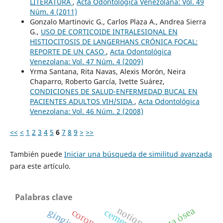
LITERATURA
,
Acta Odontológica Venezolana: Vol. 49
Núm. 4 (2011)
Gonzalo Martinovic G., Carlos Plaza A., Andrea Sierra
G.,
USO DE CORTICOIDE INTRALESIONAL EN
HISTIOCITOSIS DE LANGERHANS CRÓNICA FOCAL:
REPORTE DE UN CASO
,
Acta Odontológica
Venezolana: Vol. 47 Núm. 4 (2009)
Yrma Santana, Rita Navas, Alexis Morón, Neira
Chaparro, Roberto García, Ivette Suárez,
CONDICIONES DE SALUD-ENFERMEDAD BUCAL EN
PACIENTES ADULTOS VIH/SIDA
,
Acta Odontológica
Venezolana: Vol. 46 Núm. 2 (2008)
<<
<
1
2
3
4
5
6
7
8
9
>
>>
También puede
Iniciar una búsqueda de similitud avanzada
para este artículo.
Palabras clave
cresta ósea
notions