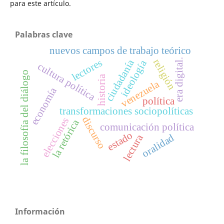
para este artículo.
Palabras clave
nuevos campos de trabajo teórico
era digital.
lectores
ciudadanía
religión
ideología
cultura política
la filosofía del diálogo
historia
venezuela
economía
política
transformaciones sociopolíticas
discurso
elecciones
la retórica
comunicación política
estado
lectura
oralidad
Información