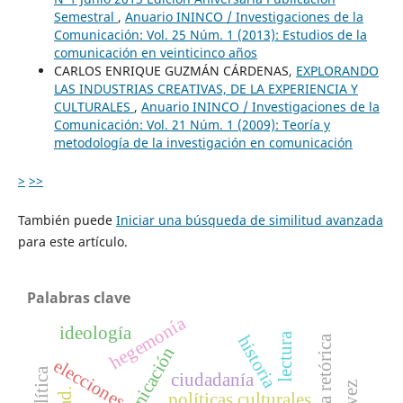
Semestral
,
Anuario ININCO / Investigaciones de la
Comunicación: Vol. 25 Núm. 1 (2013): Estudios de la
comunicación en veinticinco años
CARLOS ENRIQUE GUZMÁN CÁRDENAS,
EXPLORANDO
LAS INDUSTRIAS CREATIVAS, DE LA EXPERIENCIA Y
CULTURALES
,
Anuario ININCO / Investigaciones de la
Comunicación: Vol. 21 Núm. 1 (2009): Teoría y
metodología de la investigación en comunicación
>
>>
También puede
Iniciar una búsqueda de similitud avanzada
para este artículo.
Palabras clave
hegemonía
ideología
lectura
historia
la retórica
elecciones
ciudadanía
políticas culturales