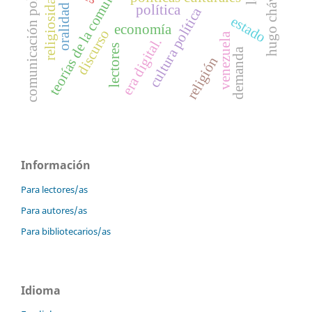
teorías de la comunicación
comunicación política
hugo chávez
religiosidad.
oralidad
política
cultura política
estado
economía
discurso
venezuela
era digital.
lectores
demanda
religión
Información
Para lectores/as
Para autores/as
Para bibliotecarios/as
Idioma