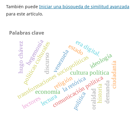
También puede
Iniciar una búsqueda de similitud avanzada
para este artículo.
Palabras clave
hegemonía
era digital.
políticas culturales
hugo chávez
estado
venezuela
ideología
discurso
transformaciones sociopolíticas
ciudadanía
cultura política
comunicación política
religión
la retórica
demanda
historia
oralidad
economía
política
lectura
lectores