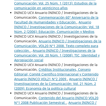
Comunicación: Vol. 25 Núm. 1 (2013): Estudios de la
comunicación en veinticinco años
ININCO UCV Anuario ININCO / Investigaciones de la
Comunicación,
Conmemoración 60° Aniversario de la
Facultad de Humanidades y Educación
,
Anuario
ININCO / Investigaciones de la Comunicación: Vol. 18
Núm. 2 (2006): Educación, Comunicación y Medios
ININCO UCV Anuario ININCO / Investigaciones de la
Comunicación,
Anuario ININCO / Investigaciones de la
Comunicación. VOL20 N°1 2008. Texto completo para
colección.
,
Anuario ININCO / Investigaciones de la
Comunicación: Vol. 20 Núm. 1 (2008): TIC, Identidad y
Apropiación social
ININCO UCV Anuario ININCO / Investigaciones de la
Comunicación,
Créditos Institucionales, Consejo
Editorial; Comité Científico Internacional y Contenido
Anuario ININCO VOL21 N°2 2009
,
Anuario ININCO /
Investigaciones de la Comunicación: Vol. 21 Núm. 2
(2009): Economía de la política cultural
ININCO UCV Anuario ININCO / Investigaciones de la
Comunicación,
Contenido del Anuario ININCO VOL20
N°1 2008 Publicación Semestral.
,
Anuario ININCO /