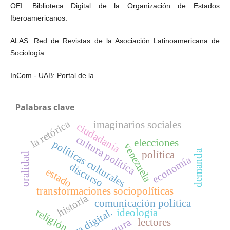
OEI: Biblioteca Digital de la Organización de Estados
Iberoamericanos.
ALAS: Red de Revistas de la Asociación Latinoamericana de
Sociología.
InCom - UAB: Portal de la
Palabras clave
la retórica
imaginarios sociales
ciudadanía
cultura política
elecciones
políticas culturales
venezuela
demanda
política
oralidad
economía
discurso
estado
transformaciones sociopolíticas
historia
comunicación política
era digital.
religión
ideología
lectura
lectores