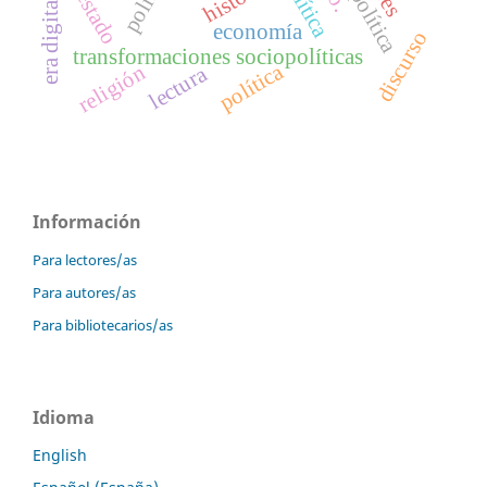
estado
era digital.
economía
discurso
transformaciones sociopolíticas
política
religión
lectura
Información
Para lectores/as
Para autores/as
Para bibliotecarios/as
Idioma
English