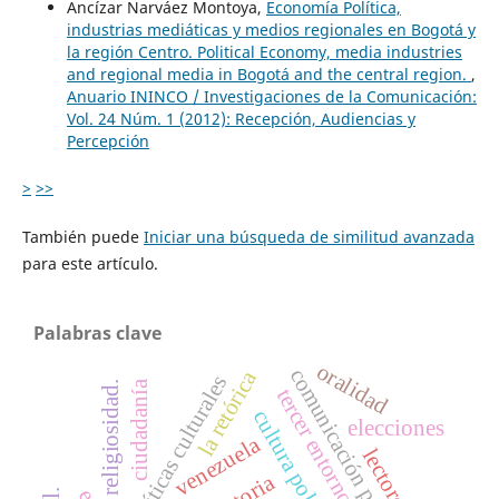
Ancízar Narváez Montoya,
Economía Política,
industrias mediáticas y medios regionales en Bogotá y
la región Centro. Political Economy, media industries
and regional media in Bogotá and the central region.
,
Anuario ININCO / Investigaciones de la Comunicación:
Vol. 24 Núm. 1 (2012): Recepción, Audiencias y
Percepción
>
>>
También puede
Iniciar una búsqueda de similitud avanzada
para este artículo.
Palabras clave
oralidad
comunicación política
la retórica
políticas culturales
ciudadanía
religiosidad.
tercer entorno.
cultura política
elecciones
venezuela
lectores
historia