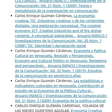
CULTURALES
,
Anuario ININCO / Investigaciones de la
Comunicación: Vol. 21 Núm. 1 (2009): Teoría y
metodología de la investigación en comunicación
Carlos Enrique Guzmán Cárdenas,
La economía
creativa: TIC, Industrias creativas y de los contenidos
digitales. Una exploración conceptual. The creative
economy: ICT, Creative Industries and of the digital
contents. A conceptual exploration.
,
Anuario ININCO /
Investigaciones de la Comunicación: Vol. 20 Núm. 1
(2008): TIC, Identidad y Apropiación social
Carlos Enrique Guzmán Cárdenas,
Economía y Política
Cultural en Venezuela. Revisión y Perspectivas.
Economy and Cultural Politics in Venezuela. Reviewing
and perspectives.
,
Anuario ININCO / Investigaciones
de la Comunicación: Vol. 25 Núm. 1 (2013): Estudios
de la comunicación en veinticinco años
Carlos Enrique Guzmán Cárdenas,
Las estadísticas e
indicadores culturales en Venezuela. Contribución al
estudio de la Economía de la Política Cultural.
,
Anuario ININCO / Investigaciones de la Comunicación:
Vol. 21 Núm. 2 (2009): Economía de la política cultural
CARLOS ENRIQUE GUZMÁN CÁRDENAS, YOLANDA DE
LAS NIEVES QUINTERO AGUILAR,
Economía Creativa