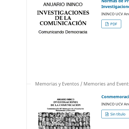
Normas de Pre
Investigacion
ININCO UCV Anu
PDF
Memorias y Eventos / Memories and Event
Conmemoració
ININCO UCV Anu
Sin título