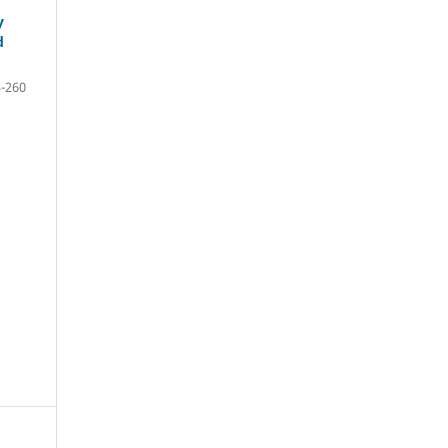
y
d
-260