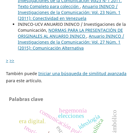
Investigaciones de la Comunicación Vol23 N°1 2011.
Texto Completo para colección
,
Anuario ININCO /
Investigaciones de la Comunicación: Vol. 23 Núm. 1
(2011): Conectividad en Venezuela
ININCO-UCV ANUARIO ININCO / Investigaciones de la
Comunicación,
NORMAS PARA LA PRESENTACIÓN DE
ORIGINALES AL ANUARIO ININCO
,
Anuario ININCO /
Investigaciones de la Comunicación: Vol. 27 Núm. 1
(2015): Comunicación Alternativa
>
>>
También puede
Iniciar una búsqueda de similitud avanzada
para este artículo.
Palabras clave
hegemonía
comunicación política
elecciones
ideología
política
era digital.