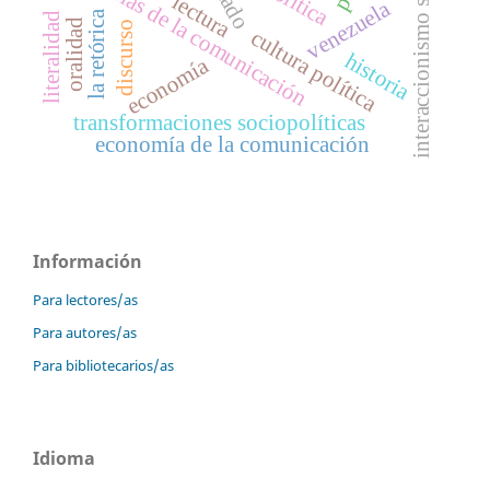
interaccionismo simbólico
teorías de la comunicación
estado
lectura
venezuela
la retórica
literalidad
oralidad
discurso
cultura política
historia
economía
transformaciones sociopolíticas
economía de la comunicación
Información
Para lectores/as
Para autores/as
Para bibliotecarios/as
Idioma