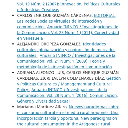
Vol. 19 Núm. 2 (2007): Innovación, Políticas Culturales
e Industrias Creativas
CARLOS ENRIQUE GUZMÁN CÁRDENAS,
EDITORIAL.
Las Redes Sociales virtuales de interacción y
comunicación
,
Anuario ININCO / Investigaciones de
la Comunicación: Vol. 23 Núm. 1 (2011): Conectividad
en Venezuela
ALEJANDRO OROPEZA GONZÁLEZ,
Identidades
culturales, globalización y conjunción de mercados
culturales
,
Anuario ININCO / Investigaciones de la
Comunicación: Vol. 21 Núm. 1 (2009): Teoría y
metodología de la investigación en comunicación
ADRIANA ALFONZO LUIS, CARLOS ENRIQUE GUZMÁN
CÁRDENAS, ZICRI EVELYN COLMENARES DÍAZ,
Gestión
y Políticas Culturales / Management and Cultural
Policy
,
Anuario ININCO / Investigaciones de la
Comunicación: Vol. 28 Núm. 1 (2016): Comunicación,
Género y Diversidad Sexual
Marianna Martínez Alfaro,
Nuevos paradigmas sobre
el consumo cultural en el medio rural aragonés. Una
incorporación tardía y oportuna. New paradigms on
the cultural consumption in the Aragonese rural