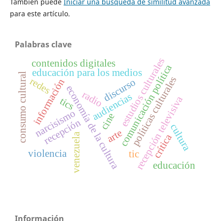
También puede
Iniciar una búsqueda de similitud avanzada
para este artículo.
Palabras clave
estudios culturales
contenidos digitales
comunicación política
educación para los medios
consumo cultural
políticas culturales
redes
información
discurso
economía de la cultura
radio
audiencias
recepción televisiva
tics
narcisismo
cine
recepción
cultura
arte
venezuela
crítica
violencia
tic
educación
Información