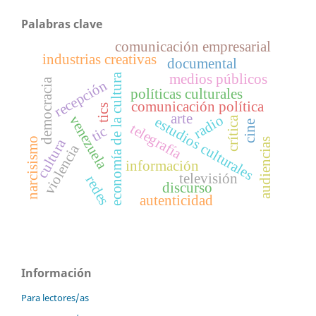
Palabras clave
comunicación empresarial
industrias creativas
documental
medios públicos
economía de la cultura
democracia
recepción
políticas culturales
comunicación política
tics
arte
radio
venezuela
estudios culturales
crítica
cine
telegrafía
tic
narcisismo
audiencias
cultura
violencia
información
televisión
redes
discurso
autenticidad
Información
Para lectores/as