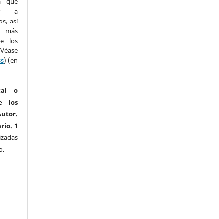
a que
ar a
s, así
n más
e los
(Véase
ss
) (en
tal o
e los
utor.
rio. 1
izadas
o.