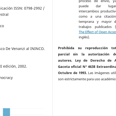
proceso de envío, y
puede dar lug
cación ISSN: 0798-2992 /
intercambios productivo
stral
como a una citació
temprana y mayor d
nco
trabajos publicados 
The Effect of Open Acce
inglés).
Prohibida su reproducción to
isco De Venanzi al ININCO.
parcial sin la autorización d
autores. Ley de Derecho de A
I edición, 2002.
Gaceta oficial N° 4638 Extraordina
Octubre de 1993.
Las imágenes util
mocracy
son estrictamente para uso académic