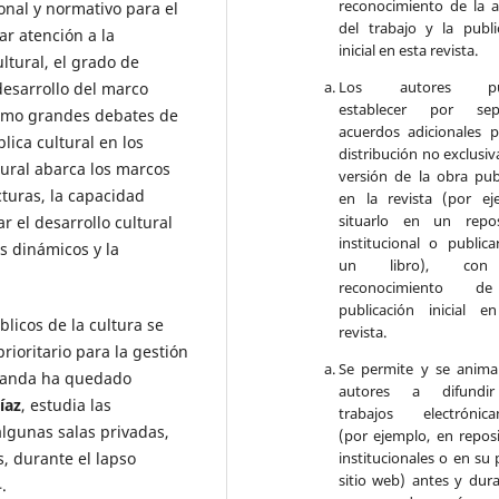
reconocimiento de la a
ional y normativo para el
del trabajo y la publi
ar atención a la
inicial en esta revista.
ltural, el grado de
Los autores pu
desarrollo del marco
establecer por sep
como grandes debates de
acuerdos adicionales p
lica cultural en los
distribución no exclusiv
tural abarca los marcos
versión de la obra pub
cturas, la capacidad
en la revista (por ej
situarlo en un repos
r el desarrollo cultural
institucional o publica
es dinámicos y la
un libro), co
reconocimiento d
publicación inicial e
blicos de la cultura se
revista.
rioritario para la gestión
Se permite y se anima
demanda ha quedado
autores a difundi
íaz
, estudia las
trabajos electrónica
algunas salas privadas,
(por ejemplo, en reposi
s, durante el lapso
institucionales o en su 
sitio web) antes y dura
.