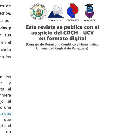
es de
ribe,
as por
ados y
r sus
 en el
 de la
on los
n los
or y
sta el
imera
ajo al
jo una
mons
que
tir el
 un