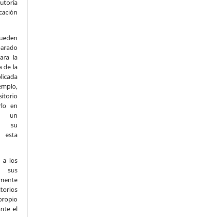
utoría
cación
eden
arado
ara la
a de la
licada
emplo,
itorio
rlo en
n un
e su
n esta
 a los
r sus
mente
torios
propio
nte el