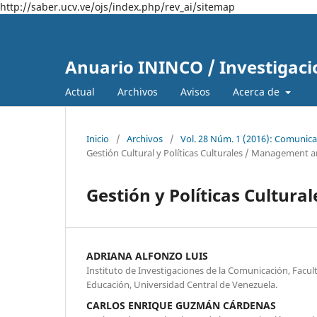
http://saber.ucv.ve/ojs/index.php/rev_ai/sitemap
Anuario ININCO / Investigaci
Actual
Archivos
Avisos
Acerca de
Inicio
/
Archivos
/
Vol. 28 Núm. 1 (2016): Comunica
Gestión Cultural y Políticas Culturales / Management a
Gestión y Políticas Cultur
ADRIANA ALFONZO LUIS
Instituto de Investigaciones de la Comunicación, Fac
Educación, Universidad Central de Venezuela.
CARLOS ENRIQUE GUZMÁN CÁRDENAS