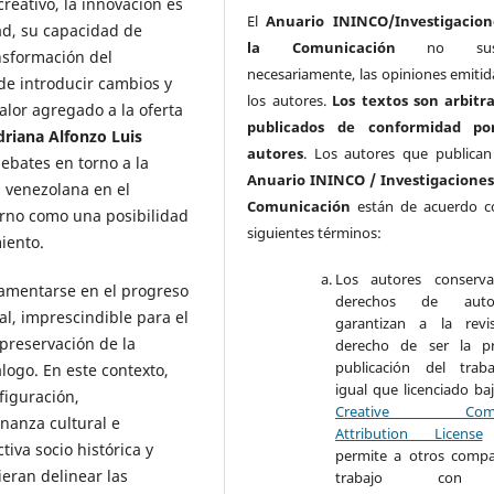
creativo, la innovación es
El
Anuario ININCO/Investigacion
ad, su capacidad de
la Comunicación
no susc
nsformación del
necesariamente, las opiniones emitid
 de introducir cambios y
los autores.
Los textos son arbitr
lor agregado a la oferta
publicados de conformidad po
driana Alfonzo
Luis
autores
. Los autores que publican
ebates en torno a la
Anuario ININCO / Investigaciones
a venezolana en el
Comunicación
están de acuerdo c
orno como una posibilidad
siguientes términos:
iento.
Los autores conserva
ndamentarse en el progreso
derechos de aut
al, imprescindible para el
garantizan a la revi
 preservación de la
derecho de ser la pr
publicación del trab
álogo. En este contexto,
igual que licenciado ba
figuración,
Creative Com
nanza cultural e
Attribution License
iva socio histórica y
permite a otros compar
eran delinear las
trabajo con