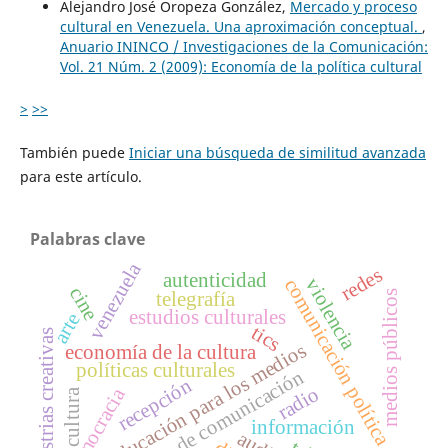
Alejandro José Oropeza González,
Mercado y proceso
cultural en Venezuela. Una aproximación conceptual.
,
Anuario ININCO / Investigaciones de la Comunicación:
Vol. 21 Núm. 2 (2009): Economía de la política cultural
>
>>
También puede
Iniciar una búsqueda de similitud avanzada
para este artículo.
Palabras clave
venezuela
redes
autenticidad
violencia
comunicación política
cine
telegrafía
medios públicos
estudios culturales
arte
tics
industrias creativas
educación para los medios
economía de la cultura
políticas culturales
políticas de comunicación
recepción
radio
democracia
cultura
información