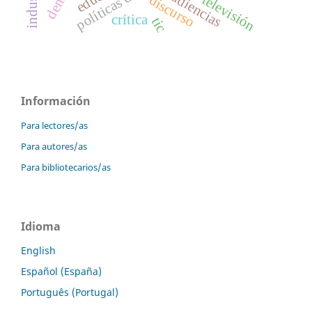
audiencias
televisión
discurso
crítica
tic
Información
Para lectores/as
Para autores/as
Para bibliotecarios/as
Idioma
English
Español (España)
Português (Portugal)