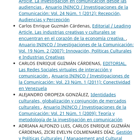
Article. La investigación en comunicación desde las
audiencias
,
Anuario ININCO / Investigaciones de la
Comunicación: Vol. 24 Núm. 1 (2012): Recepción,
Audiencias y Percepción
Carlos Enrique Guzmán Cárdenas,
Editorial / Leading
Article. Las industrias creativas y culturales se
encuentran en el corazón de la economía creativa.
,
Anuario ININCO / Investigaciones de la Comunicación:
Vol. 19 Núm. 2 (2007): Innovación, Políticas Culturales
e Industrias Creativas
CARLOS ENRIQUE GUZMÁN CÁRDENAS,
EDITORIAL.
Las Redes Sociales virtuales de interacción y
comunicación
,
Anuario ININCO / Investigaciones de
la Comunicación: Vol. 23 Núm. 1 (2011): Conectividad
en Venezuela
ALEJANDRO OROPEZA GONZÁLEZ,
Identidades
culturales, globalización y conjunción de mercados
culturales
,
Anuario ININCO / Investigaciones de la
Comunicación: Vol. 21 Núm. 1 (2009): Teoría y
metodología de la investigación en comunicación
ADRIANA ALFONZO LUIS, CARLOS ENRIQUE GUZMÁN
CÁRDENAS, ZICRI EVELYN COLMENARES DÍAZ,
Gestión
y Políticas Culturales / Management and Cultural