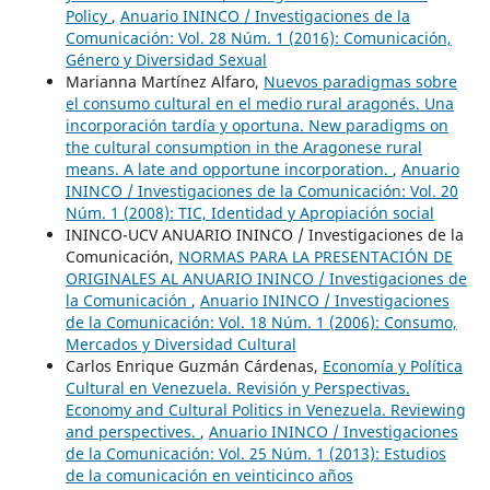
Policy
,
Anuario ININCO / Investigaciones de la
Comunicación: Vol. 28 Núm. 1 (2016): Comunicación,
Género y Diversidad Sexual
Marianna Martínez Alfaro,
Nuevos paradigmas sobre
el consumo cultural en el medio rural aragonés. Una
incorporación tardía y oportuna. New paradigms on
the cultural consumption in the Aragonese rural
means. A late and opportune incorporation.
,
Anuario
ININCO / Investigaciones de la Comunicación: Vol. 20
Núm. 1 (2008): TIC, Identidad y Apropiación social
ININCO-UCV ANUARIO ININCO / Investigaciones de la
Comunicación,
NORMAS PARA LA PRESENTACIÓN DE
ORIGINALES AL ANUARIO ININCO / Investigaciones de
la Comunicación
,
Anuario ININCO / Investigaciones
de la Comunicación: Vol. 18 Núm. 1 (2006): Consumo,
Mercados y Diversidad Cultural
Carlos Enrique Guzmán Cárdenas,
Economía y Política
Cultural en Venezuela. Revisión y Perspectivas.
Economy and Cultural Politics in Venezuela. Reviewing
and perspectives.
,
Anuario ININCO / Investigaciones
de la Comunicación: Vol. 25 Núm. 1 (2013): Estudios
de la comunicación en veinticinco años