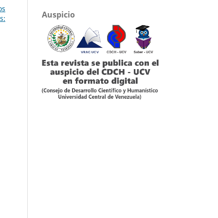
os
Auspicio
s: