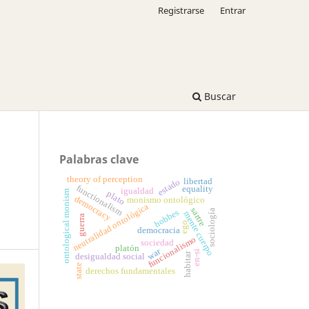
Registrarse
Entrar
Buscar
Palabras clave
theory of perception
libertad
estado
functionalism
equality
igualdad
ontological monism
plato
democracy
monismo ontológico
neutralidad ontológica
sartre
hobbes
sociología
mente cuerpo
guerra
ego
democracia
funcionalismo
sociedad
platón
war
en-si
habitar
desigualdad social
state
derechos fundamentales