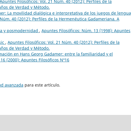
Apuntes Filosóficos: Vol. 21 Núm. 40 (2012): Perfiles de la
años de Verdad y Método.
r: La movilidad dialógica e interpretativa de los juegos de lengua
1 Núm. 40 (2012): Perfiles de la Hermenéutica Gadameriana. A
a y posmodernidad
,
Apuntes Filosóficos: Núm. 13 (1998): Apuntes
sic
,
Apuntes Filosóficos: Vol. 21 Núm. 40 (2012): Perfiles de la
años de Verdad y Método.
mación en Hans Georg Gadamer: entre la familiaridad y el
 16 (2000): Apuntes Filosóficos Nº16
tud avanzada
para este artículo.