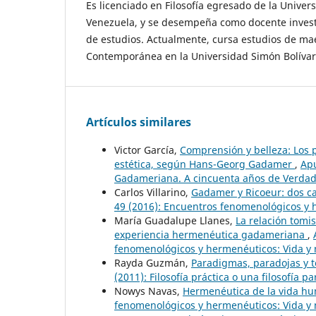
Es licenciado en Filosofía egresado de la Univer
Venezuela, y se desempeña como docente invest
de estudios. Actualmente, cursa estudios de maes
Contemporánea en la Universidad Simón Bolívar
Artículos similares
Victor García,
Comprensión y belleza: Los p
estética, según Hans-Georg Gadamer
,
Apu
Gadameriana. A cincuenta años de Verdad
Carlos Villarino,
Gadamer y Ricoeur: dos ca
49 (2016): Encuentros fenomenológicos y 
María Guadalupe Llanes,
La relación tomi
experiencia hermenéutica gadameriana
,
fenomenológicos y hermenéuticos: Vida y 
Rayda Guzmán,
Paradigmas, paradojas y te
(2011): Filosofía práctica o una filosofía pa
Nowys Navas,
Hermenéutica de la vida 
fenomenológicos y hermenéuticos: Vida y 