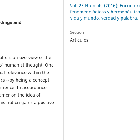
Vol. 25 Núm. 49 (2016): Encuentr
fenomenológicos y hermenéutico
Vida y mundo, verdad y palabra.
adings and
Sección
Artículos
offers an overview of the
 of humanist thought. One
ial relevance within the
s --by being a concept
perience. In accordance
er on the idea of ​​
his notion gains a positive