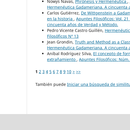
Nowys Navas,
Phrónesis y Hermenéutica
,
Hermenéutica Gadameriana. A cincuenta 
Carlos Gutiérrez,
De Wittgenstein a Gadame
en la historia
,
Apuntes Filosóficos: Vol. 2
cincuenta años de Verdad y Método.
Pedro Vicente Castro Guillén,
Hermenéutic
Filosóficos Nº 13
Jean Grondin,
Truth and Method as a Clas
Hermenéutica Gadameriana. A cincuenta 
Aníbal Rodríguez Silva,
El concepto de for
extrañamiento
,
Apuntes Filosóficos: Núm.
1
2
3
4
5
6
7
8
9
10
>
>>
También puede
Iniciar una búsqueda de simili