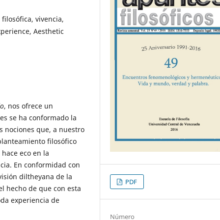
ilosófica, vivencia,
xperience, Aesthetic
do
, nos ofrece un
les se ha conformado la
s nociones que, a nuestro
lanteamiento filosófico
 hace eco en la
ncia. En conformidad con
sión diltheyana de la
PDF
 el hecho de que con esta
oda experiencia de
Número