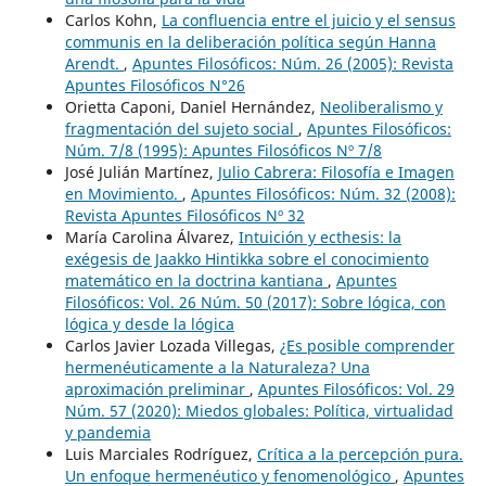
Carlos Kohn,
La confluencia entre el juicio y el sensus
communis en la deliberación política según Hanna
Arendt.
,
Apuntes Filosóficos: Núm. 26 (2005): Revista
Apuntes Filosóficos N°26
Orietta Caponi, Daniel Hernández,
Neoliberalismo y
fragmentación del sujeto social
,
Apuntes Filosóficos:
Núm. 7/8 (1995): Apuntes Filosóficos Nº 7/8
José Julián Martínez,
Julio Cabrera: Filosofía e Imagen
en Movimiento.
,
Apuntes Filosóficos: Núm. 32 (2008):
Revista Apuntes Filosóficos Nº 32
María Carolina Álvarez,
Intuición y ecthesis: la
exégesis de Jaakko Hintikka sobre el conocimiento
matemático en la doctrina kantiana
,
Apuntes
Filosóficos: Vol. 26 Núm. 50 (2017): Sobre lógica, con
lógica y desde la lógica
Carlos Javier Lozada Villegas,
¿Es posible comprender
hermenéuticamente a la Naturaleza? Una
aproximación preliminar
,
Apuntes Filosóficos: Vol. 29
Núm. 57 (2020): Miedos globales: Política, virtualidad
y pandemia
Luis Marciales Rodríguez,
Crítica a la percepción pura.
Un enfoque hermenéutico y fenomenológico
,
Apuntes