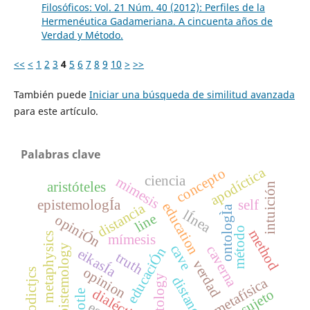
Filosóficos: Vol. 21 Núm. 40 (2012): Perfiles de la
Hermenéutica Gadameriana. A cincuenta años de
Verdad y Método.
<<
<
1
2
3
4
5
6
7
8
9
10
>
>>
También puede
Iniciar una búsqueda de similitud avanzada
para este artículo.
Palabras clave
apodíctica
concepto
ciencia
mimesis
aristóteles
intuición
epistemologÍa
self
education
distancia
ontologÌa
lÍnea
line
opiniÓn
método
method
metaphysics
mímesis
cave
epistemology
caverna
educaciÓn
eikasÍa
truth
verdad
opinion
apodictjcs
ontology
distance
metafísica
dialéctica
sujeto