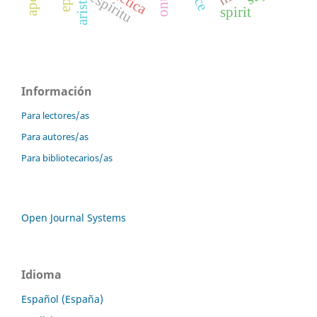
aristotle
espíritu
spirit
Información
Para lectores/as
Para autores/as
Para bibliotecarios/as
Open Journal Systems
Idioma
Español (España)