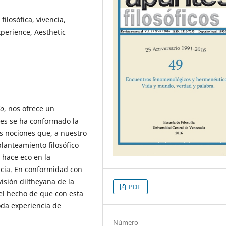
ilosófica, vivencia,
xperience, Aesthetic
do
, nos ofrece un
les se ha conformado la
s nociones que, a nuestro
lanteamiento filosófico
 hace eco en la
ncia. En conformidad con
sión diltheyana de la
PDF
 el hecho de que con esta
oda experiencia de
Número