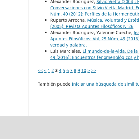
Alexander Rodríguez,
Silvio Vietta (2004
Conversaciones con Silvio Vietta Madrid. E
Núm. 40 (2012): Perfiles de la Hermenéut
Ruperto Arrocha,
Música, Voluntad y Estét
(2005): Revista Apuntes Filosóficos N°26
Alexander Rodríguez, Yalennie Cueche,
Je
Apuntes Filosóficos: Vol. 25 Núm. 49 (201
verdad y palabra.
Luis Marciales,
El mundo-de-la-vida. De l
49 (2016): Encuentros fenomenológicos y 
<<
<
1
2
3
4
5
6
7
8
9
10
>
>>
También puede
Iniciar una búsqueda de simili