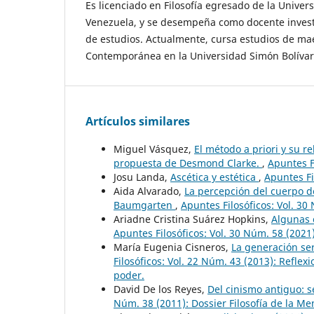
Es licenciado en Filosofía egresado de la Univer
Venezuela, y se desempeña como docente invest
de estudios. Actualmente, cursa estudios de maes
Contemporánea en la Universidad Simón Bolívar
Artículos similares
Miguel Vásquez,
El método a priori y su r
propuesta de Desmond Clarke.
,
Apuntes F
Josu Landa,
Ascética y estética
,
Apuntes Fi
Aida Alvarado,
La percepción del cuerpo de
Baumgarten
,
Apuntes Filosóficos: Vol. 30 
Ariadne Cristina Suárez Hopkins,
Algunas c
Apuntes Filosóficos: Vol. 30 Núm. 58 (2021):
María Eugenia Cisneros,
La generación ser
Filosóficos: Vol. 22 Núm. 43 (2013): Reflexio
poder.
David De los Reyes,
Del cinismo antiguo: 
Núm. 38 (2011): Dossier Filosofía de la Me