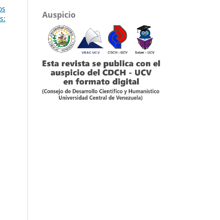
os
Auspicio
s: