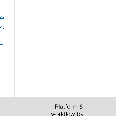
 26
to
,
m.