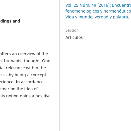
Vol. 25 Núm. 49 (2016): Encuentr
fenomenológicos y hermenéutico
Vida y mundo, verdad y palabra.
adings and
Sección
Artículos
offers an overview of the
 of humanist thought. One
ial relevance within the
s --by being a concept
perience. In accordance
er on the idea of ​​
his notion gains a positive