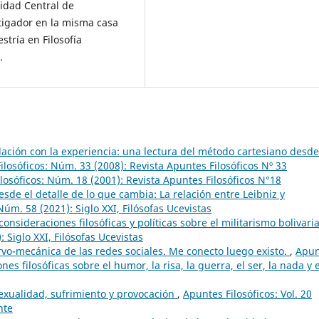
sidad Central de
igador en la misma casa
tría en Filosofía
.
elación con la experiencia: una lectura del método cartesiano desde
ilosóficos: Núm. 33 (2008): Revista Apuntes Filosóficos Nº 33
losóficos: Núm. 18 (2001): Revista Apuntes Filosóficos N°18
sde el detalle de lo que cambia: La relación entre Leibniz y
Núm. 58 (2021): Siglo XXI, Filósofas Ucevistas
onsideraciones filosóficas y políticas sobre el militarismo bolivar
 Siglo XXI, Filósofas Ucevistas
vo-mecánica de las redes sociales. Me conecto luego existo.
,
Apun
nes filosóficas sobre el humor, la risa, la guerra, el ser, la nada y e
sexualidad, sufrimiento y provocación
,
Apuntes Filosóficos: Vol. 20
nte