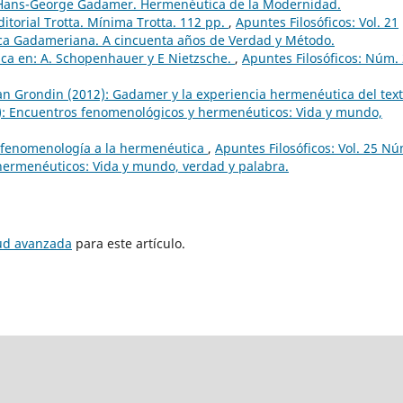
): Hans-George Gadamer. Hermenéutica de la Modernidad.
ditorial Trotta. Mínima Trotta. 112 pp.
,
Apuntes Filosóficos: Vol. 21
ica Gadameriana. A cincuenta años de Verdad y Método.
ica en: A. Schopenhauer y E Nietzsche.
,
Apuntes Filosóficos: Núm.
an Grondin (2012): Gadamer y la experiencia hermenéutica del tex
6): Encuentros fenomenológicos y hermenéuticos: Vida y mundo,
a fenomenología a la hermenéutica
,
Apuntes Filosóficos: Vol. 25 Nú
hermenéuticos: Vida y mundo, verdad y palabra.
tud avanzada
para este artículo.