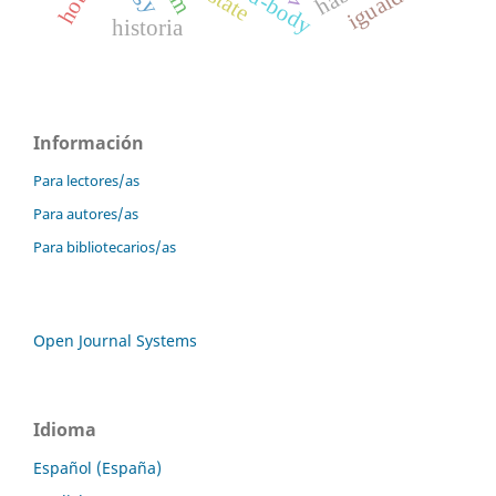
mind-body
igualdad
state
historia
Información
Para lectores/as
Para autores/as
Para bibliotecarios/as
Open Journal Systems
Idioma
Español (España)