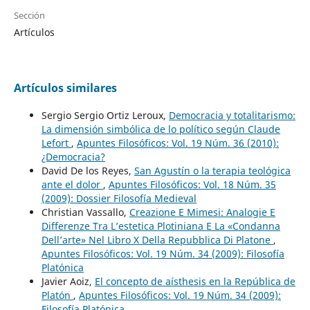
Sección
Artículos
Artículos similares
Sergio Sergio Ortiz Leroux,
Democracia y totalitarismo:
La dimensión simbólica de lo político según Claude
Lefort
,
Apuntes Filosóficos: Vol. 19 Núm. 36 (2010):
¿Democracia?
David De los Reyes,
San Agustín o la terapia teológica
ante el dolor
,
Apuntes Filosóficos: Vol. 18 Núm. 35
(2009): Dossier Filosofía Medieval
Christian Vassallo,
Creazione E Mimesi: Analogie E
Differenze Tra L’estetica Plotiniana E La «Condanna
Dell’arte» Nel Libro X Della Repubblica Di Platone
,
Apuntes Filosóficos: Vol. 19 Núm. 34 (2009): Filosofía
Platónica
Javier Aoiz,
El concepto de aísthesis en la República de
Platón
,
Apuntes Filosóficos: Vol. 19 Núm. 34 (2009):
Filosofía Platónica