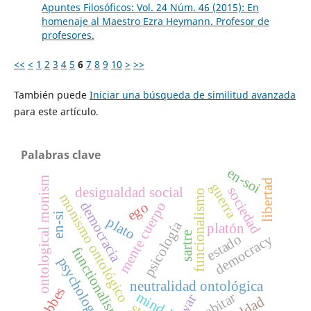
Apuntes Filosóficos: Vol. 24 Núm. 46 (2015): En
homenaje al Maestro Ezra Heymann. Profesor de
profesores.
<<
<
1
2
3
4
5
6
7
8
9
10
>
>>
También puede
Iniciar una búsqueda de similitud avanzada
para este artículo.
Palabras clave
en-soi
ontological monism
libertad
guerra
sociedad
desigualdad social
funcionalismo
monismo ontológico
mente cuerpo
democracia
ego
en-si
plato
psicología
platón
sartre
estado
democracy
functionalism
psychology
neutralidad ontológica
hobbes
habitar
war