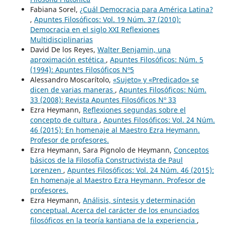
Fabiana Sorel,
¿Cuál Democracia para América Latina?
,
Apuntes Filosóficos: Vol. 19 Núm. 37 (2010):
Democracia en el siglo XXI Reflexiones
Multidisciplinarias
David De los Reyes,
Walter Benjamin, una
aproximación estética
,
Apuntes Filosóficos: Núm. 5
(1994): Apuntes Filosóficos Nº5
Alessandro Moscarítolo,
«Sujeto» y «Predicado» se
dicen de varias maneras
,
Apuntes Filosóficos: Núm.
33 (2008): Revista Apuntes Filosóficos Nº 33
Ezra Heymann,
Reflexiones segundas sobre el
concepto de cultura
,
Apuntes Filosóficos: Vol. 24 Núm.
46 (2015): En homenaje al Maestro Ezra Heymann.
Profesor de profesores.
Ezra Heymann, Sara Pignolo de Heymann,
Conceptos
básicos de la Filosofía Constructivista de Paul
Lorenzen
,
Apuntes Filosóficos: Vol. 24 Núm. 46 (2015):
En homenaje al Maestro Ezra Heymann. Profesor de
profesores.
Ezra Heymann,
Análisis, síntesis y determinación
conceptual. Acerca del carácter de los enunciados
filosóficos en la teoría kantiana de la experiencia
,