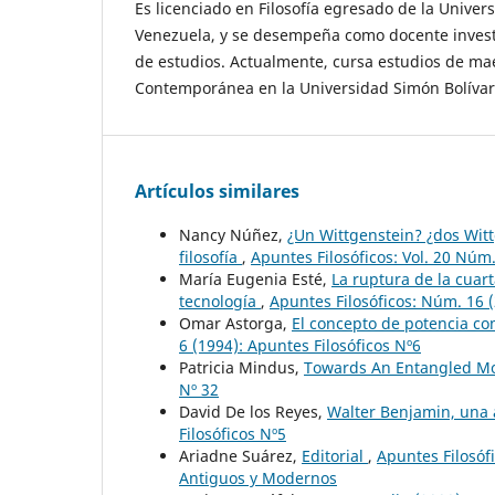
Es licenciado en Filosofía egresado de la Univer
Venezuela, y se desempeña como docente invest
de estudios. Actualmente, cursa estudios de maes
Contemporánea en la Universidad Simón Bolívar
Artículos similares
Nancy Núñez,
¿Un Wittgenstein? ¿dos Wit
filosofía
,
Apuntes Filosóficos: Vol. 20 Núm.
María Eugenia Esté,
La ruptura de la cuart
tecnología
,
Apuntes Filosóficos: Núm. 16 (
Omar Astorga,
El concepto de potencia co
6 (1994): Apuntes Filosóficos Nº6
Patricia Mindus,
Towards An Entangled M
Nº 32
David De los Reyes,
Walter Benjamin, una 
Filosóficos Nº5
Ariadne Suárez,
Editorial
,
Apuntes Filosófi
Antiguos y Modernos