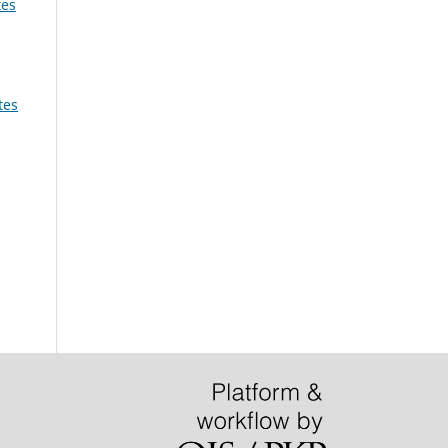
es
tes