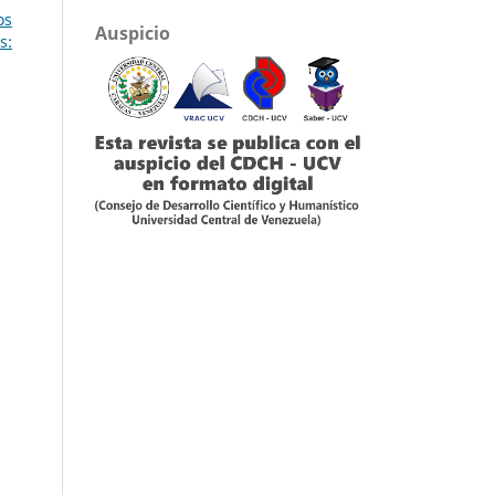
os
Auspicio
s: