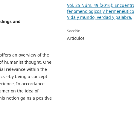
Vol. 25 Núm. 49 (2016): Encuentr
fenomenológicos y hermenéutico
Vida y mundo, verdad y palabra.
adings and
Sección
Artículos
offers an overview of the
 of humanist thought. One
ial relevance within the
s --by being a concept
perience. In accordance
er on the idea of ​​
his notion gains a positive