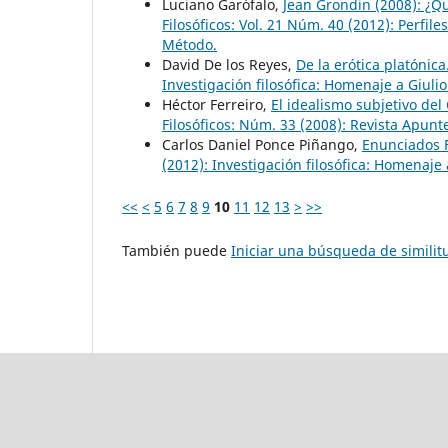
Luciano Garófalo,
Jean Grondin (2008): ¿Q
Filosóficos: Vol. 21 Núm. 40 (2012): Perf
Método.
David De los Reyes,
De la erótica platónic
Investigación filosófica: Homenaje a Giulio
Héctor Ferreiro,
El idealismo subjetivo del 
Filosóficos: Núm. 33 (2008): Revista Apunte
Carlos Daniel Ponce Piñango,
Enunciados F
(2012): Investigación filosófica: Homenaje a
<<
<
5
6
7
8
9
10
11
12
13
>
>>
También puede
Iniciar una búsqueda de simili