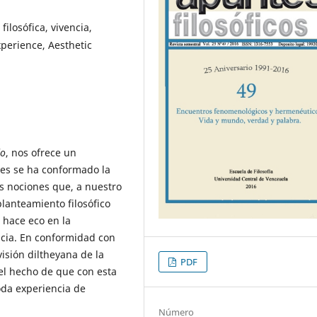
ilosófica, vivencia,
xperience, Aesthetic
do
, nos ofrece un
les se ha conformado la
s nociones que, a nuestro
lanteamiento filosófico
 hace eco en la
ncia. En conformidad con
sión diltheyana de la
PDF
 el hecho de que con esta
oda experiencia de
Número