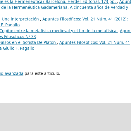
ué es la Hermenéutica? Barcelona. Herder Editorial. 173 pp.
,
Apunt
iles de la Hermenéutica Gadameriana. A cincuenta años de Verdad y
a. Una interpretación
,
Apuntes Filosóficos: Vol. 21 Núm. 41 (2012):
 F. Pagallo
Cogito: entre la metafísica medieval y el fin de la metafísica
,
Apun
s Filosóficos Nº 33
alsos en el Sofista De Platón
,
Apuntes Filosóficos: Vol. 21 Núm. 41
 Giulio F. Pagallo
tud avanzada
para este artículo.