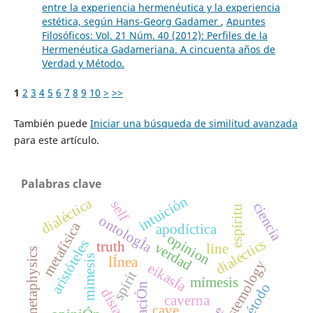
entre la experiencia hermenéutica y la experiencia
estética, según Hans-Georg Gadamer
,
Apuntes
Filosóficos: Vol. 21 Núm. 40 (2012): Perfiles de la
Hermenéutica Gadameriana. A cincuenta años de
Verdad y Método.
1
2
3
4
5
6
7
8
9
10
>
>>
También puede
Iniciar una búsqueda de similitud avanzada
para este artículo.
Palabras clave
intuición
dialéctica
self
ciencia
espíritu
ontologÌa
metafísica
apodíctica
opinion
dialectics
aristóteles
truth
verdad
line
metaphysics
mimesis
lÍnea
epistemology
eikasÍa
spirit
mímesis
método
educaciÓn
distancia
caverna
cave