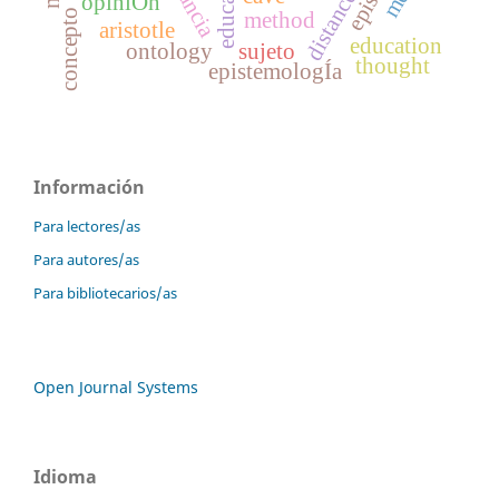
distance
opiniÓn
concepto
method
aristotle
education
ontology
sujeto
thought
epistemologÍa
Información
Para lectores/as
Para autores/as
Para bibliotecarios/as
Open Journal Systems
Idioma