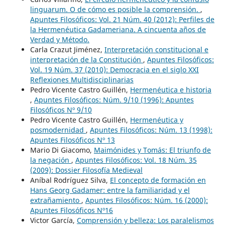
linguarum. O de cómo es posible la comprensión.
,
Apuntes Filosóficos: Vol. 21 Núm. 40 (2012): Perfiles de
la Hermenéutica Gadameriana. A cincuenta años de
Verdad y Método.
Carla Crazut Jiménez,
Interpretación constitucional e
interpretación de la Constitución
,
Apuntes Filosóficos:
Vol. 19 Núm. 37 (2010): Democracia en el siglo XXI
Reflexiones Multidisciplinarias
Pedro Vicente Castro Guillén,
Hermenéutica e historia
,
Apuntes Filosóficos: Núm. 9/10 (1996): Apuntes
Filosóficos Nº 9/10
Pedro Vicente Castro Guillén,
Hermenéutica y
posmodernidad
,
Apuntes Filosóficos: Núm. 13 (1998):
Apuntes Filosóficos Nº 13
Mario Di Giacomo,
Maimónides y Tomás: El triunfo de
la negación
,
Apuntes Filosóficos: Vol. 18 Núm. 35
(2009): Dossier Filosofía Medieval
Aníbal Rodríguez Silva,
El concepto de formación en
Hans Georg Gadamer: entre la familiaridad y el
extrañamiento
,
Apuntes Filosóficos: Núm. 16 (2000):
Apuntes Filosóficos Nº16
Victor García,
Comprensión y belleza: Los paralelismos