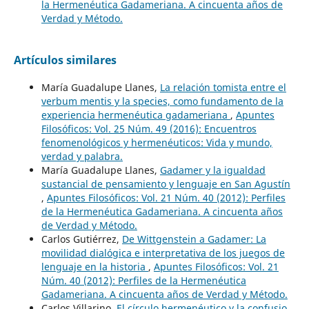
la Hermenéutica Gadameriana. A cincuenta años de
Verdad y Método.
Artículos similares
María Guadalupe Llanes,
La relación tomista entre el
verbum mentis y la species, como fundamento de la
experiencia hermenéutica gadameriana
,
Apuntes
Filosóficos: Vol. 25 Núm. 49 (2016): Encuentros
fenomenológicos y hermenéuticos: Vida y mundo,
verdad y palabra.
María Guadalupe Llanes,
Gadamer y la igualdad
sustancial de pensamiento y lenguaje en San Agustín
,
Apuntes Filosóficos: Vol. 21 Núm. 40 (2012): Perfiles
de la Hermenéutica Gadameriana. A cincuenta años
de Verdad y Método.
Carlos Gutiérrez,
De Wittgenstein a Gadamer: La
movilidad dialógica e interpretativa de los juegos de
lenguaje en la historia
,
Apuntes Filosóficos: Vol. 21
Núm. 40 (2012): Perfiles de la Hermenéutica
Gadameriana. A cincuenta años de Verdad y Método.
Carlos Villarino,
El círculo hermenéutico y la confusio