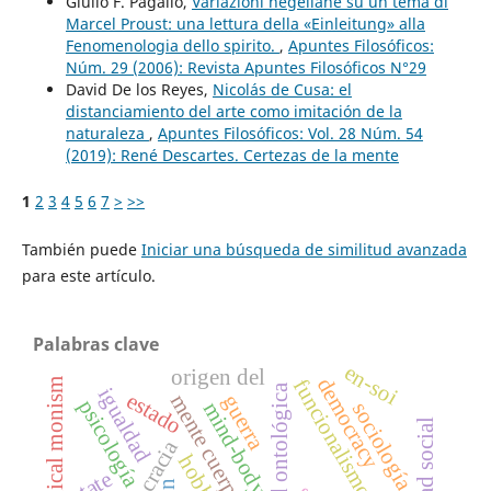
Giulio F. Pagallo,
Variazioni hegeliane su un tema di
Marcel Proust: una lettura della «Einleitung» alla
Fenomenologia dello spirito.
,
Apuntes Filosóficos:
Núm. 29 (2006): Revista Apuntes Filosóficos N°29
David De los Reyes,
Nicolás de Cusa: el
distanciamiento del arte como imitación de la
naturaleza
,
Apuntes Filosóficos: Vol. 28 Núm. 54
(2019): René Descartes. Certezas de la mente
1
2
3
4
5
6
7
>
>>
También puede
Iniciar una búsqueda de similitud avanzada
para este artículo.
Palabras clave
en-soi
origen del
democracy
funcionalismo
ontological monism
neutralidad ontológica
igualdad
estado
mente cuerpo
guerra
psicología
mind-body
sociología
democracia
hobbes
state