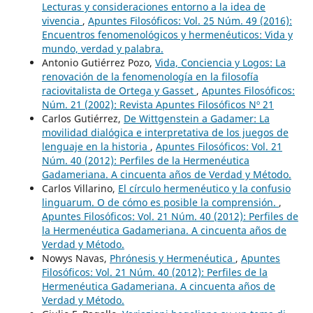
Lecturas y consideraciones entorno a la idea de
vivencia
,
Apuntes Filosóficos: Vol. 25 Núm. 49 (2016):
Encuentros fenomenológicos y hermenéuticos: Vida y
mundo, verdad y palabra.
Antonio Gutiérrez Pozo,
Vida, Conciencia y Logos: La
renovación de la fenomenología en la filosofía
raciovitalista de Ortega y Gasset
,
Apuntes Filosóficos:
Núm. 21 (2002): Revista Apuntes Filosóficos Nº 21
Carlos Gutiérrez,
De Wittgenstein a Gadamer: La
movilidad dialógica e interpretativa de los juegos de
lenguaje en la historia
,
Apuntes Filosóficos: Vol. 21
Núm. 40 (2012): Perfiles de la Hermenéutica
Gadameriana. A cincuenta años de Verdad y Método.
Carlos Villarino,
El círculo hermenéutico y la confusio
linguarum. O de cómo es posible la comprensión.
,
Apuntes Filosóficos: Vol. 21 Núm. 40 (2012): Perfiles de
la Hermenéutica Gadameriana. A cincuenta años de
Verdad y Método.
Nowys Navas,
Phrónesis y Hermenéutica
,
Apuntes
Filosóficos: Vol. 21 Núm. 40 (2012): Perfiles de la
Hermenéutica Gadameriana. A cincuenta años de
Verdad y Método.