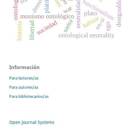
desigualdad social
platón
functionalism
war
plato
monismo ontológico
habitar
en-si
sartre
sociedad
libertad
historia
ego
ontological neutrality
Información
Para lectores/as
Para autores/as
Para bibliotecarios/as
Open Journal Systems