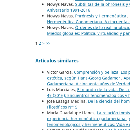
Nowys Navas,
Subtilitas de la phrónesis y
Aniversario 1991-2016
Nowys Navas,
Phrónesis y Hermenéutica
,
Hermenéutica Gadameriana. A cincuenta 
Nowys Navas,
Órdenes de lo real: anotaci
Miedos globales: Política, virtualidad y p
1
2
>
>>
Artículos similares
Victor García,
Comprensión y belleza: Los p
estética, según Hans-Georg Gadamer
,
Apu
Gadameriana. A cincuenta años de Verdad
Luis Marciales,
El mundo-de-la-vida. De l
49 (2016): Encuentros fenomenológicos y 
José Lasaga Medina,
De la ciencia del hom
Filosóficos Nº15
María Guadalupe Llanes,
La relación tomi
experiencia hermenéutica gadameriana
,
fenomenológicos y hermenéuticos: Vida y 