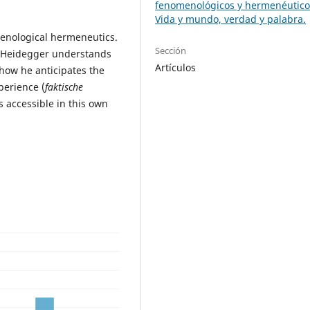
fenomenológicos y hermenéutico
Vida y mundo, verdad y palabra.
menological hermeneutics.
Sección
h Heidegger understands
Artículos
 how he anticipates the
xperience (
faktische
s accessible in this own