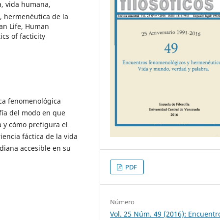
a, vida humana,
, hermenéutica de la
man Life, Human
s of facticity
ica fenomenológica
afía del modo en que
 y cómo prefigura el
iencia fáctica de la vida
idiana accesible en su
PDF
Número
Vol. 25 Núm. 49 (2016): Encuentr