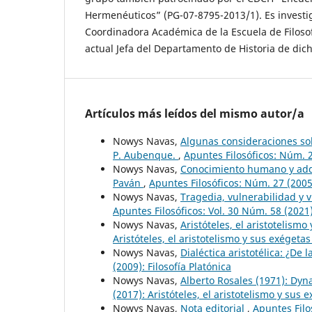
Hermenéuticos” (PG-07-8795-2013/1). Es investi
Coordinadora Académica de la Escuela de Filosof
actual Jefa del Departamento de Historia de dic
Artículos más leídos del mismo autor/a
Nowys Navas,
Algunas consideraciones sobr
P. Aubenque.
,
Apuntes Filosóficos: Núm. 2
Nowys Navas,
Conocimiento humano y adquis
Paván
,
Apuntes Filosóficos: Núm. 27 (2005
Nowys Navas,
Tragedia, vulnerabilidad y 
Apuntes Filosóficos: Vol. 30 Núm. 58 (2021):
Nowys Navas,
Aristóteles, el aristotelism
Aristóteles, el aristotelismo y sus exéget
Nowys Navas,
Dialéctica aristotélica: ¿De
(2009): Filosofía Platónica
Nowys Navas,
Alberto Rosales (1971): Dyn
(2017): Aristóteles, el aristotelismo y su
Nowys Navas,
Nota editorial
,
Apuntes Filo