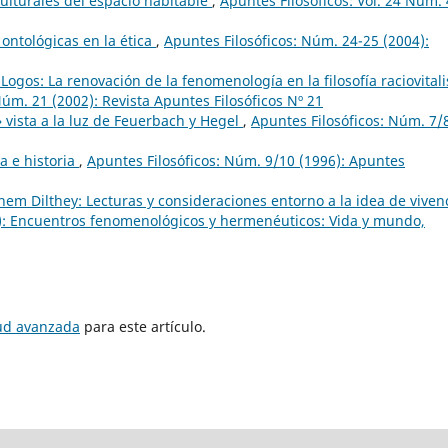
culturales del espacio habitable
,
Apuntes Filosóficos: Vol. 24 Núm.
 ontológicas en la ética
,
Apuntes Filosóficos: Núm. 24-25 (2004):
 Logos: La renovación de la fenomenología en la filosofía raciovitali
Núm. 21 (2002): Revista Apuntes Filosóficos Nº 21
» vista a la luz de Feuerbach y Hegel
,
Apuntes Filosóficos: Núm. 7/
 e historia
,
Apuntes Filosóficos: Núm. 9/10 (1996): Apuntes
m Dilthey: Lecturas y consideraciones entorno a la idea de viven
6): Encuentros fenomenológicos y hermenéuticos: Vida y mundo,
tud avanzada
para este artículo.