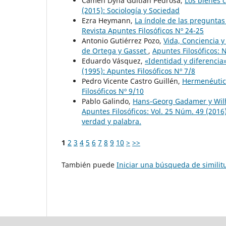
Camen Dyna Guitián Pedrosa,
Los bienes 
(2015): Sociología y Sociedad
Ezra Heymann,
La índole de las preguntas
Revista Apuntes Filosóficos Nº 24-25
Antonio Gutiérrez Pozo,
Vida, Conciencia y
de Ortega y Gasset
,
Apuntes Filosóficos: 
Eduardo Vásquez,
«Identidad y diferencia
(1995): Apuntes Filosóficos Nº 7/8
Pedro Vicente Castro Guillén,
Hermenéutica
Filosóficos Nº 9/10
Pablo Galindo,
Hans-Georg Gadamer y Wilhe
Apuntes Filosóficos: Vol. 25 Núm. 49 (201
verdad y palabra.
1
2
3
4
5
6
7
8
9
10
>
>>
También puede
Iniciar una búsqueda de simili