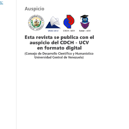
s:
Auspicio