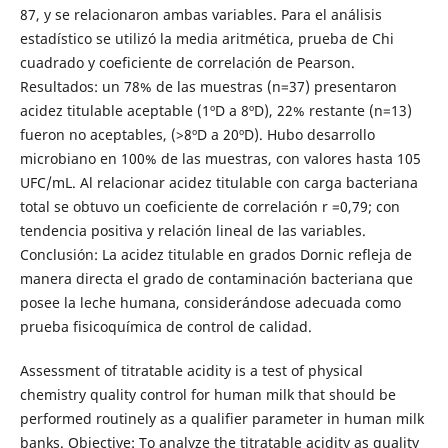
87, y se relacionaron ambas variables. Para el análisis
estadístico se utilizó la media aritmética, prueba de Chi
cuadrado y coeficiente de correlación de Pearson.
Resultados: un 78% de las muestras (n=37) presentaron
acidez titulable aceptable (1ºD a 8ºD), 22% restante (n=13)
fueron no aceptables, (>8ºD a 20ºD). Hubo desarrollo
microbiano en 100% de las muestras, con valores hasta 105
UFC/mL. Al relacionar acidez titulable con carga bacteriana
total se obtuvo un coeficiente de correlación r =0,79; con
tendencia positiva y relación lineal de las variables.
Conclusión: La acidez titulable en grados Dornic refleja de
manera directa el grado de contaminación bacteriana que
posee la leche humana, considerándose adecuada como
prueba fisicoquímica de control de calidad.
Assessment of titratable acidity is a test of physical
chemistry quality control for human milk that should be
performed routinely as a qualifier parameter in human milk
banks. Objective: To analyze the titratable acidity as quality