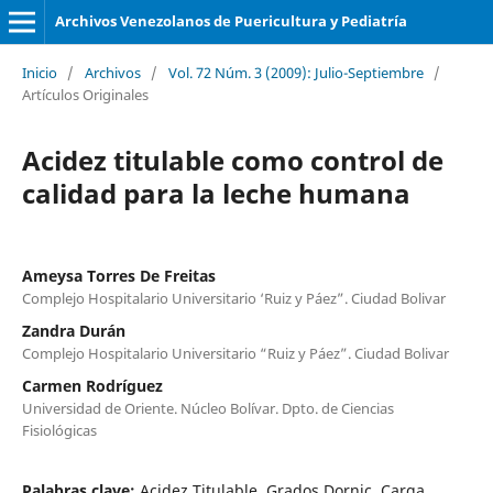
Archivos Venezolanos de Puericultura y Pediatría
Inicio
/
Archivos
/
Vol. 72 Núm. 3 (2009): Julio-Septiembre
/
Artículos Originales
Acidez titulable como control de
calidad para la leche humana
Ameysa Torres De Freitas
Complejo Hospitalario Universitario ‘Ruiz y Páez”. Ciudad Bolivar
Zandra Durán
Complejo Hospitalario Universitario “Ruiz y Páez”. Ciudad Bolivar
Carmen Rodríguez
Universidad de Oriente. Núcleo Bolívar. Dpto. de Ciencias
Fisiológicas
Palabras clave:
Acidez Titulable, Grados Dornic, Carga