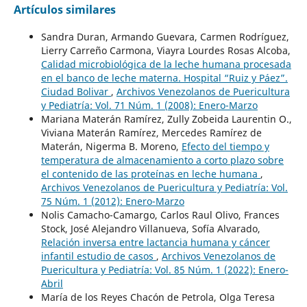
Artículos similares
Sandra Duran, Armando Guevara, Carmen Rodríguez,
Lierry Carreño Carmona, Viayra Lourdes Rosas Alcoba,
Calidad microbiológica de la leche humana procesada
en el banco de leche materna. Hospital “Ruiz y Páez”.
Ciudad Bolivar
,
Archivos Venezolanos de Puericultura
y Pediatría: Vol. 71 Núm. 1 (2008): Enero-Marzo
Mariana Materán Ramírez, Zully Zobeida Laurentin O.,
Viviana Materán Ramírez, Mercedes Ramírez de
Materán, Nigerma B. Moreno,
Efecto del tiempo y
temperatura de almacenamiento a corto plazo sobre
el contenido de las proteínas en leche humana
,
Archivos Venezolanos de Puericultura y Pediatría: Vol.
75 Núm. 1 (2012): Enero-Marzo
Nolis Camacho-Camargo, Carlos Raul Olivo, Frances
Stock, José Alejandro Villanueva, Sofía Alvarado,
Relación inversa entre lactancia humana y cáncer
infantil estudio de casos
,
Archivos Venezolanos de
Puericultura y Pediatría: Vol. 85 Núm. 1 (2022): Enero-
Abril
María de los Reyes Chacón de Petrola, Olga Teresa