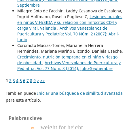
Septiembre
Milagro Soto de Facchin, Laddy Casanova de Escalona,
Ingrid Hoffmann, Rosella Pugliese C,
Lesiones bucales
en niños VIH/SIDA y su relación con linfocitos CD4 y
carga viral. Valencia
,
Archivos Venezolanos de
Puericultura y Pediatría: Vol. 70 Núm. 2 (2007): Abril-
Junio
Coromoto Macías-Tomei, Marianella Herrera
Hernández, Mariana Mariño Elizondo, Daniela Useche,
Crecimiento, nutrición temprana en el niño y riesgo
de obesidad
,
Archivos Venezolanos de Puericultura y
Pediatría: Vol. 77 Núm. 3 (2014): Julio-Septiembre
1
2
3
4
5
6
7
8
9
>
>>
También puede
Iniciar una búsqueda de similitud avanzada
para este artículo.
Palabras clave
weight for height