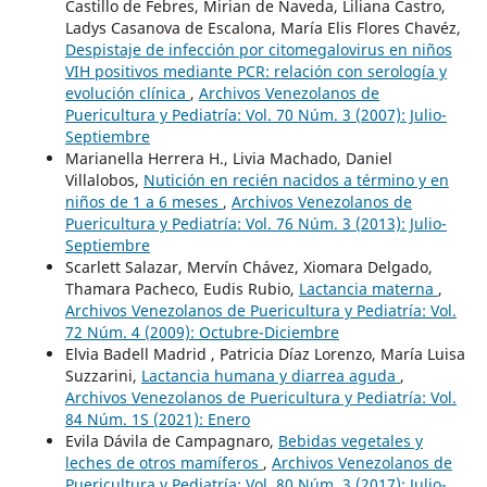
Castillo de Febres, Mirian de Naveda, Liliana Castro,
Ladys Casanova de Escalona, María Elis Flores Chavéz,
Despistaje de infección por citomegalovirus en niños
VIH positivos mediante PCR: relación con serología y
evolución clínica
,
Archivos Venezolanos de
Puericultura y Pediatría: Vol. 70 Núm. 3 (2007): Julio-
Septiembre
Marianella Herrera H., Livia Machado, Daniel
Villalobos,
Nutición en recién nacidos a término y en
niños de 1 a 6 meses
,
Archivos Venezolanos de
Puericultura y Pediatría: Vol. 76 Núm. 3 (2013): Julio-
Septiembre
Scarlett Salazar, Mervín Chávez, Xiomara Delgado,
Thamara Pacheco, Eudis Rubio,
Lactancia materna
,
Archivos Venezolanos de Puericultura y Pediatría: Vol.
72 Núm. 4 (2009): Octubre-Diciembre
Elvia Badell Madrid , Patricia Díaz Lorenzo, María Luisa
Suzzarini,
Lactancia humana y diarrea aguda
,
Archivos Venezolanos de Puericultura y Pediatría: Vol.
84 Núm. 1S (2021): Enero
Evila Dávila de Campagnaro,
Bebidas vegetales y
leches de otros mamíferos
,
Archivos Venezolanos de
Puericultura y Pediatría: Vol. 80 Núm. 3 (2017): Julio-