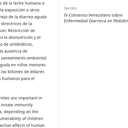
es de la leche humana a
Sección
la exposición a otros
IV Consenso Venezolano sobre
nejo de la diarrea aguda
Enfermedad Diarreica en Pediatr
directrices de la
on: Restricción de
 la desnutrición y el
o de antibióticos,
 la ausencia de
e saneamiento ambiental.
 aguda en niños menores
os billones de dólares
os humanos para el
ities are important in
l innate immunity
ta, depending on the
ulnerability of children
tective effects of human