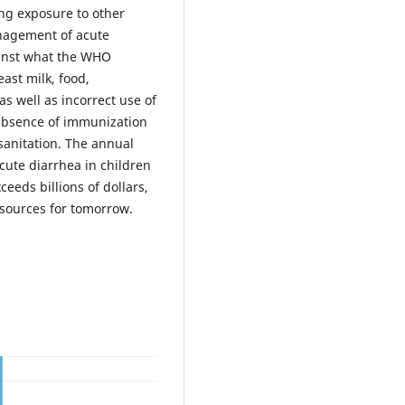
ng exposure to other
anagement of acute
ainst what the WHO
east milk, food,
s well as incorrect use of
 absence of immunization
sanitation. The annual
cute diarrhea in children
eeds billions of dollars,
esources for tomorrow.