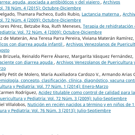
iarrea: aguda, asociada a antibióticos y del viajero
,
Archivos
Vol. 78 Núm. 4 (2015): Octubre-Diciembre
 Delgado, Thamara Pacheco, Eudis Rubio,
Lactancia materna
,
Archi
Vol. 72 Núm. 4 (2009): Octubre-Diciembre
lores Pérez, Betzabe Roa, Ruth Meneses,
Terapia de rehidratación 
ediatría: Vol. 72 Núm. 4 (2009): Octubre-Diciembre
 de Materán, Ana Teresa Parra Pereira, Viviana Materán Ramírez,
ficos con diarrea aguda infantil
,
Archivos Venezolanos de Puericul
gosto
 Brizuela, Reinaldo Pierre Álvarez, Margarita Vásquez Fernández,
paciente con diarrea aguda
,
Archivos Venezolanos de Puericultura 
rzo
Nelly Petit de Molero, María Auxiliadora Cardozo V., Armando Arias G
iología, concepto, clasificación, clínica, diagnóstico, vacuna cont
ltura y Pediatría: Vol. 77 Núm. 1 (2014): Enero-Marzo
 Carmen Rodríguez,
Acidez titulable como control de calidad para la
ericultura y Pediatría: Vol. 72 Núm. 3 (2009): Julio-Septiembre
el Villalobos,
Nutición en recién nacidos a término y en niños de 1
ra y Pediatría: Vol. 76 Núm. 3 (2013): Julio-Septiembre