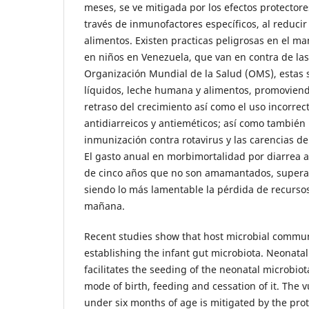
meses, se ve mitigada por los efectos protector
través de inmunofactores específicos, al reducir 
alimentos. Existen practicas peligrosas en el ma
en niños en Venezuela, que van en contra de las 
Organización Mundial de la Salud (OMS), estas s
líquidos, leche humana y alimentos, promoviendo
retraso del crecimiento así como el uso incorrect
antidiarreicos y antieméticos; así como también
inmunización contra rotavirus y las carencias d
El gasto anual en morbimortalidad por diarrea
de cinco años que no son amamantados, supera l
siendo lo más lamentable la pérdida de recurs
mañana.
Recent studies show that host microbial commun
establishing the infant gut microbiota. Neonata
facilitates the seeding of the neonatal microbio
mode of birth, feeding and cessation of it. The v
under six months of age is mitigated by the pro