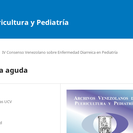
cultura y Pediatría
IV Consenso Venezolano sobre Enfermedad Diarreica en Pediatría
ea aguda
gas UCV
ad