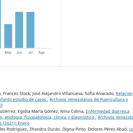
 Frances Stock, José Alejandro Villanueva, Sofía Alvarado,
Relación
nfantil estudio de casos
,
Archivos Venezolanos de Puericultura y
il
Gutiérrez, Egidia María Gómez, Nina Colina,
Enfermedad diarreica
n, etiología, fisiopatología, clínica y diagnóstico
,
Archivos Venezol
S (2021): Enero
ourdes Rodríguez, Zhandra Durán, Digna Pinto, Dolores Pérez Abad,
U