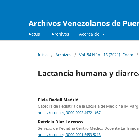
Archivos Venezolanos de Pueri
Actual
Archivos
Acerca de
Inicio
/
Archivos
/
Vol. 84 Núm. 1S (2021): Enero
/
Lactancia humana y diarr
Elvia Badell Madrid
Cátedra de Pediatría de la Escuela de Medicina JM Var
https://orcid.org/0000-0002-4672-1087
Patricia Díaz Lorenzo
Servicio de Pediatría Centro Médico Docente La Trinid
https://orcid.org/0000-0001-5653-5213