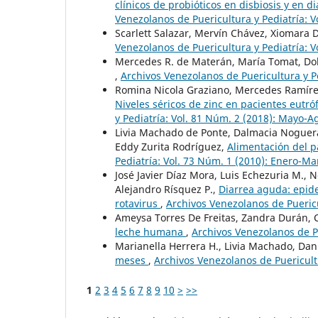
clínicos de probióticos en disbiosis y en d
Venezolanos de Puericultura y Pediatría: 
Scarlett Salazar, Mervín Chávez, Xiomara
Venezolanos de Puericultura y Pediatría: 
Mercedes R. de Materán, María Tomat, Do
,
Archivos Venezolanos de Puericultura y P
Romina Nicola Graziano, Mercedes Ramírez
Niveles séricos de zinc en pacientes eutró
y Pediatría: Vol. 81 Núm. 2 (2018): Mayo-A
Livia Machado de Ponte, Dalmacia Noguera
Eddy Zurita Rodríguez,
Alimentación del 
Pediatría: Vol. 73 Núm. 1 (2010): Enero-Ma
José Javier Díaz Mora, Luis Echezuria M., 
Alejandro Rísquez P.,
Diarrea aguda: epidem
rotavirus
,
Archivos Venezolanos de Puericu
Ameysa Torres De Freitas, Zandra Durán,
leche humana
,
Archivos Venezolanos de Pu
Marianella Herrera H., Livia Machado, Dani
meses
,
Archivos Venezolanos de Puericultu
1
2
3
4
5
6
7
8
9
10
>
>>