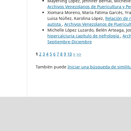
Mayerling López, Jennifer Bernal, Michell
Archivos Venezolanos de Puericultura y Ped
Xiomara Moreno, María Fátima Garcés, Yra
Luisa Núñez, Karolina López,
Relación de n
autista
,
Archivos Venezolanos de Puericultu
Michelle López Luzardo, Belén Arteaga, Jo
hipercalciuria capítulo de nefrología
,
Arch
Septiembre-Diciembre
1
2
3
4
5
6
7
8
9
10
>
>>
También puede
Iniciar una búsqueda de simili