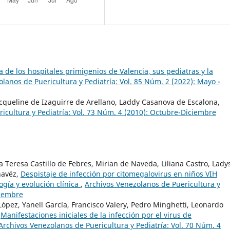
a de los hospitales primigenios de Valencia, sus pediatras y la
lanos de Puericultura y Pediatría: Vol. 85 Núm. 2 (2022): Mayo -
acqueline de Izaguirre de Arellano, Laddy Casanova de Escalona,
icultura y Pediatría: Vol. 73 Núm. 4 (2010): Octubre-Diciembre
 Teresa Castillo de Febres, Mirian de Naveda, Liliana Castro, Lady
havéz,
Despistaje de infección por citomegalovirus en niños VIH
ogía y evolución clínica
,
Archivos Venezolanos de Puericultura y
tiembre
 López, Yanell García, Francisco Valery, Pedro Minghetti, Leonardo
,
Manifestaciones iniciales de la infección por el virus de
Archivos Venezolanos de Puericultura y Pediatría: Vol. 70 Núm. 4