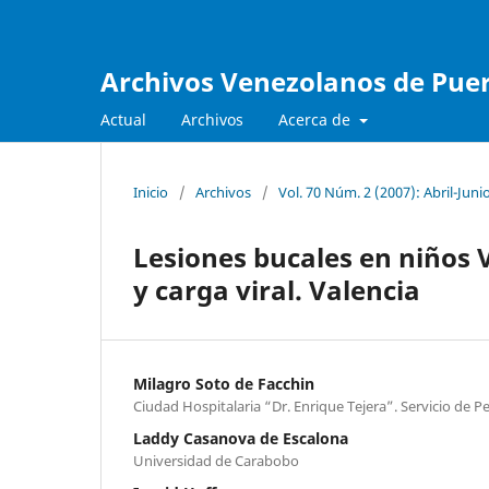
Archivos Venezolanos de Pueri
Actual
Archivos
Acerca de
Inicio
/
Archivos
/
Vol. 70 Núm. 2 (2007): Abril-Juni
Lesiones bucales en niños V
y carga viral. Valencia
Milagro Soto de Facchin
Ciudad Hospitalaria “Dr. Enrique Tejera”. Servicio de Pe
Laddy Casanova de Escalona
Universidad de Carabobo