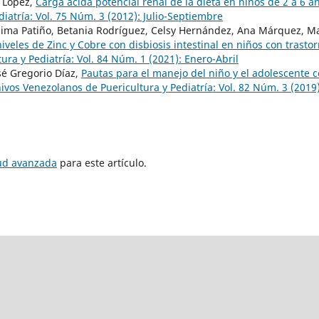
e López,
Carga ácida potencial renal de la dieta en niños de 2 a 6 
iatría: Vol. 75 Núm. 3 (2012): Julio-Septiembre
ima Patiño, Betania Rodríguez, Celsy Hernández, Ana Márquez, M
iveles de Zinc y Cobre con disbiosis intestinal en niños con trasto
ra y Pediatría: Vol. 84 Núm. 1 (2021): Enero-Abril
sé Gregorio Díaz,
Pautas para el manejo del niño y el adolescente 
ivos Venezolanos de Puericultura y Pediatría: Vol. 82 Núm. 3 (2019)
tud avanzada
para este artículo.