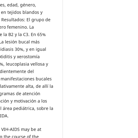
les, edad, género,
 en tejidos blandos y
. Resultados: El grupo de
nero femenino. La
 la B2 y la C3. En 65%
La lesión bucal más
diasis 30%, y en igual
tiditis y xerostomía
%, leucoplasia vellosa y
ndientemente del
n manifestaciones bucales
ativamente alta, de allí la
ogramas de atención
ación y motivación a los
 área pediátrica, sobre la
SIDA.
h VIH-AIDS may be at
g the course of the