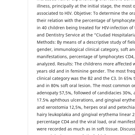
illness, principally at the initial stage, the most
associated to HIV. Objetive: To determine the or
their relation with the percentage of lymphocyte
in 40 children being treated for HIV-infection of 
and Dentistry Service at the “Ciudad Hospitalari
Methods: By means of a descriptive study of field
gender, immunological clinical category, soft an
manifestations, percentage of lymphocytes CD4,
analyzed. Results: The childrens more affected w
years old and in feminine gender. The most fr
clinical category was the B2 and the C3. In 65% 
and in 80% soft oral lesion. The most common o
adenopaty 57,5%, followed of candidacies 30%, 
17.5% aphthous ulcerations, and gingival eryth
and xerostomia 12,5%, herpes oral and petechiae
hairy leukoplakia and gingival erythema linear 
percentage CD4 and the viral load, oral manifes
were recorded as much as in soft tissue. Discus