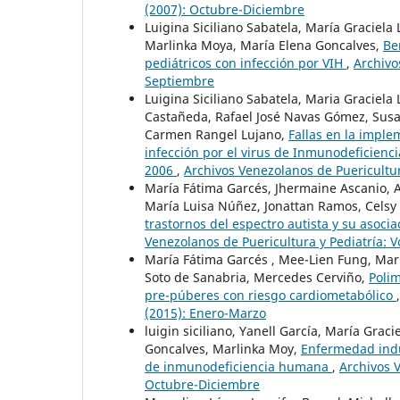
(2007): Octubre-Diciembre
Luigina Siciliano Sabatela, María Graciela 
Marlinka Moya, María Elena Goncalves,
Be
pediátricos con infección por VIH
,
Archivo
Septiembre
Luigina Siciliano Sabatela, Maria Graciela
Castañeda, Rafael José Navas Gómez, Susan
Carmen Rangel Lujano,
Fallas en la imple
infección por el virus de Inmunodeficienc
2006
,
Archivos Venezolanos de Puericultur
María Fátima Garcés, Jhermaine Ascanio, A
María Luisa Núñez, Jonattan Ramos, Celsy
trastornos del espectro autista y su asoci
Venezolanos de Puericultura y Pediatría: 
María Fátima Garcés , Mee-Lien Fung, Mar
Soto de Sanabria, Mercedes Cerviño,
Polim
pre-púberes con riesgo cardiometabólico
(2015): Enero-Marzo
luigin siciliano, Yanell García, María Gra
Goncalves, Marlinka Moy,
Enfermedad induc
de inmunodeficiencia humana
,
Archivos V
Octubre-Diciembre