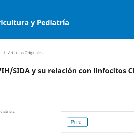
cultura y Pediatría
o
/
Artículos Originales
IH/SIDA y su relación con linfocitos 
diatría 2
PDF