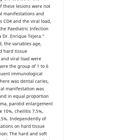
 of these lesions were not
al manifestations and
s CD4 and the viral load,
the Paediatric Infection
a Dr. Enrique Tejera.”
, the variables age,
d hard tissue
 and viral load were
ere the group of 1 to 6
equent immunological
there was dental caries,
ral manifestation was
and in equal proportion
ema, parotid enlargement
 10%, cheilitis 7,5%,
2.5%. Independently of
tations on hard tissue
sion: The hard and soft