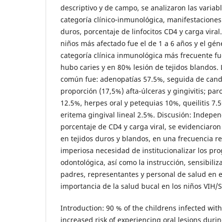
descriptivo y de campo, se analizaron las variab
categoría clínico-inmunológica, manifestaciones
duros, porcentaje de linfocitos CD4 y carga viral
niños más afectado fue el de 1 a 6 años y el gé
categoría clínica inmunológica más frecuente fue
hubo caries y en 80% lesión de tejidos blandos. 
común fue: adenopatías 57.5%, seguida de candi
proporción (17,5%) afta-úlceras y gingivitis; paro
12.5%, herpes oral y petequias 10%, queilitis 7.5
eritema gingival lineal 2.5%. Discusión: Indepe
porcentaje de CD4 y carga viral, se evidenciaro
en tejidos duros y blandos, en una frecuencia rel
imperiosa necesidad de institucionalizar los pr
odontológica, así como la instrucción, sensibiliz
padres, representantes y personal de salud en el
importancia de la salud bucal en los niños VIH/
Introduction: 90 % of the childrens infected wit
increased risk of experiencing oral lesions durin