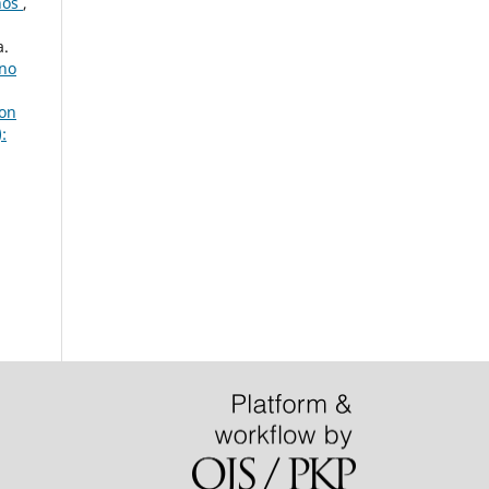
años
,
a.
rno
con
: