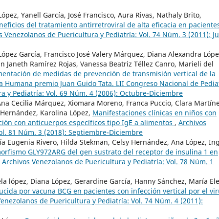
López, Yanell García, José Francisco, Aura Rivas, Nathaly Brito,
neficios del tratamiento antirretroviral de alta eficacia en paciente
s Venezolanos de Puericultura y Pediatría: Vol. 74 Núm. 3 (2011): Ju
 López García, Francisco José Valery Márquez, Diana Alexandra Lóp
 Janeth Ramírez Rojas, Vanessa Beatriz Téllez Canro, Marieli del
mentación de medidas de prevención de transmisión vertical de la
ia Humana premio Juan Guido Tata. LII Congreso Nacional de Pedia
a y Pediatría: Vol. 69 Núm. 4 (2006): Octubre-Diciembre
na Cecilia Márquez, Xiomara Moreno, Franca Puccio, Clara Martíne
 Hernández, Karolina López,
Manifestaciones clínicas en niños con
ación con anticuerpos específicos tipo IgE a alimentos
,
Archivos
Vol. 81 Núm. 3 (2018): Septiembre-Diciembre
ía Eugenia Rivero, Hilda Stekman, Celsy Hernández, Ana López, In
orfismo GLY972ARG del gen sustrato del receptor de insulina 1 en
,
Archivos Venezolanos de Puericultura y Pediatría: Vol. 78 Núm. 1
ciela lópez, Diana López, Gerardine García, Hanny Sánchez, María El
ida por vacuna BCG en pacientes con infección vertical por el vi
enezolanos de Puericultura y Pediatría: Vol. 74 Núm. 4 (2011):