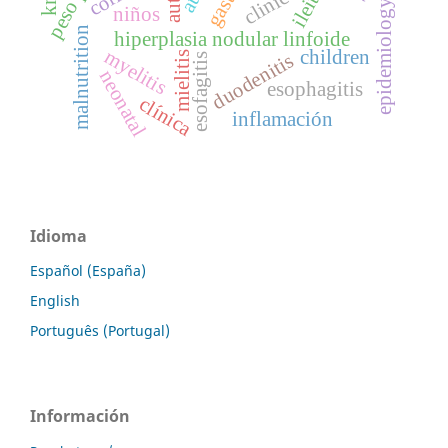
clinical
ileitis
epidemiology
niños
malnutrition
hiperplasia nodular linfoide
myelitis
children
duodenitis
mielitis
esofagitis
neonatal
esophagitis
clínica
inflamación
Idioma
Español (España)
English
Português (Portugal)
Información