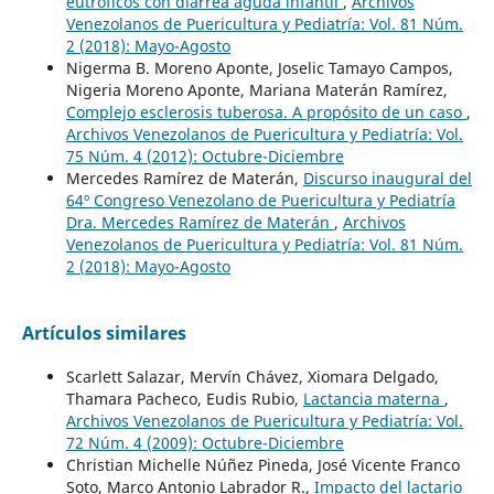
eutróficos con diarrea aguda infantil
,
Archivos
Venezolanos de Puericultura y Pediatría: Vol. 81 Núm.
2 (2018): Mayo-Agosto
Nigerma B. Moreno Aponte, Joselic Tamayo Campos,
Nigeria Moreno Aponte, Mariana Materán Ramírez,
Complejo esclerosis tuberosa. A propósito de un caso
,
Archivos Venezolanos de Puericultura y Pediatría: Vol.
75 Núm. 4 (2012): Octubre-Diciembre
Mercedes Ramírez de Materán,
Discurso inaugural del
64º Congreso Venezolano de Puericultura y Pediatría
Dra. Mercedes Ramírez de Materán
,
Archivos
Venezolanos de Puericultura y Pediatría: Vol. 81 Núm.
2 (2018): Mayo-Agosto
Artículos similares
Scarlett Salazar, Mervín Chávez, Xiomara Delgado,
Thamara Pacheco, Eudis Rubio,
Lactancia materna
,
Archivos Venezolanos de Puericultura y Pediatría: Vol.
72 Núm. 4 (2009): Octubre-Diciembre
Christian Michelle Núñez Pineda, José Vicente Franco
Soto, Marco Antonio Labrador R.,
Impacto del lactario