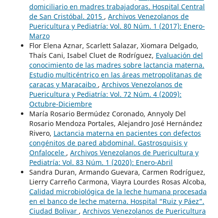
domiciliario en madres trabajadoras. Hospital Central
de San Cristóbal. 2015
,
Archivos Venezolanos de
Puericultura y Pediatría: Vol. 80 Núm. 1 (2017): Enero-
Marzo
Flor Elena Aznar, Scarlett Salazar, Xiomara Delgado,
Thaís Cani, Isabel Cluet de Rodríguez,
Evaluación del
conocimiento de las madres sobre lactancia materna.
Estudio multicéntrico en las áreas metropolitanas de
caracas y Maracaibo
,
Archivos Venezolanos de
Puericultura y Pediatría: Vol. 72 Núm. 4 (2009):
Octubre-Diciembre
María Rosario Bermúdez Coronado, Annyoly Del
Rosario Mendoza Portales, Alejandro José Hernández
Rivero,
Lactancia materna en pacientes con defectos
congénitos de pared abdominal. Gastrosquisis y
Onfalocele
,
Archivos Venezolanos de Puericultura y
Pediatría: Vol. 83 Núm. 1 (2020): Enero-Abril
Sandra Duran, Armando Guevara, Carmen Rodríguez,
Lierry Carreño Carmona, Viayra Lourdes Rosas Alcoba,
Calidad microbiológica de la leche humana procesada
en el banco de leche materna. Hospital “Ruiz y Páez”.
Ciudad Bolivar
,
Archivos Venezolanos de Puericultura