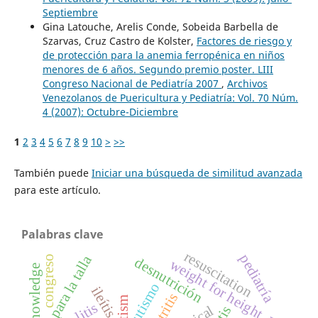
Septiembre
Gina Latouche, Arelis Conde, Sobeida Barbella de
Szarvas, Cruz Castro de Kolster,
Factores de riesgo y
de protección para la anemia ferropénica en niños
menores de 6 años. Segundo premio poster. LIII
Congreso Nacional de Pediatría 2007
,
Archivos
Venezolanos de Puericultura y Pediatría: Vol. 70 Núm.
4 (2007): Octubre-Diciembre
1
2
3
4
5
6
7
8
9
10
>
>>
También puede
Iniciar una búsqueda de similitud avanzada
para este artículo.
Palabras clave
resuscitation
pediatría
peso para la talla
congreso
desnutrición
weight for height
knowledge
autismo
ileítis
gastritis
autism
colitis