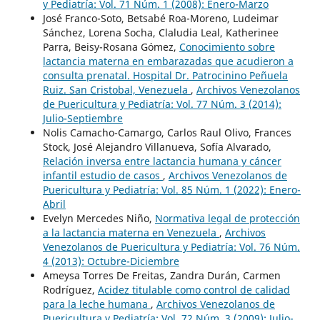
y Pediatría: Vol. 71 Núm. 1 (2008): Enero-Marzo
José Franco-Soto, Betsabé Roa-Moreno, Ludeimar
Sánchez, Lorena Socha, Claludia Leal, Katherinee
Parra, Beisy-Rosana Gómez,
Conocimiento sobre
lactancia materna en embarazadas que acudieron a
consulta prenatal. Hospital Dr. Patrocinino Peñuela
Ruiz. San Cristobal, Venezuela
,
Archivos Venezolanos
de Puericultura y Pediatría: Vol. 77 Núm. 3 (2014):
Julio-Septiembre
Nolis Camacho-Camargo, Carlos Raul Olivo, Frances
Stock, José Alejandro Villanueva, Sofía Alvarado,
Relación inversa entre lactancia humana y cáncer
infantil estudio de casos
,
Archivos Venezolanos de
Puericultura y Pediatría: Vol. 85 Núm. 1 (2022): Enero-
Abril
Evelyn Mercedes Niño,
Normativa legal de protección
a la lactancia materna en Venezuela
,
Archivos
Venezolanos de Puericultura y Pediatría: Vol. 76 Núm.
4 (2013): Octubre-Diciembre
Ameysa Torres De Freitas, Zandra Durán, Carmen
Rodríguez,
Acidez titulable como control de calidad
para la leche humana
,
Archivos Venezolanos de
Puericultura y Pediatría: Vol. 72 Núm. 3 (2009): Julio-