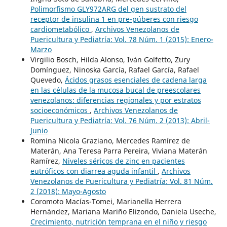
Polimorfismo GLY972ARG del gen sustrato del
receptor de insulina 1 en pre-púberes con riesgo
cardiometabólico
,
Archivos Venezolanos de
Puericultura y Pediatría: Vol. 78 Núm. 1 (2015): Enero-
Marzo
Virgilio Bosch, Hilda Alonso, Iván Golfetto, Zury
Domínguez, Ninoska García, Rafael García, Rafael
Quevedo,
Ácidos grasos esenciales de cadena larga
en las células de la mucosa bucal de preescolares
venezolanos: diferencias regionales y por estratos
socioeconómicos
,
Archivos Venezolanos de
Puericultura y Pediatría: Vol. 76 Núm. 2 (2013): Abril-
Junio
Romina Nicola Graziano, Mercedes Ramírez de
Materán, Ana Teresa Parra Pereira, Viviana Materán
Ramírez,
Niveles séricos de zinc en pacientes
eutróficos con diarrea aguda infantil
,
Archivos
Venezolanos de Puericultura y Pediatría: Vol. 81 Núm.
2 (2018): Mayo-Agosto
Coromoto Macías-Tomei, Marianella Herrera
Hernández, Mariana Mariño Elizondo, Daniela Useche,
Crecimiento, nutrición temprana en el niño y riesgo