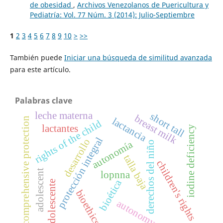
de obesidad
,
Archivos Venezolanos de Puericultura y
Pediatría: Vol. 77 Núm. 3 (2014): Julio-Septiembre
1
2
3
4
5
6
7
8
9
10
>
>>
También puede
Iniciar una búsqueda de similitud avanzada
para este artículo.
Palabras clave
leche materna
short tall
b
r
e
a
s
t
i
l
lactancia
comprehensive protection
rights of the child
lactantes
iodine deficiency
m
k
protección integral
desarrollo
autonomía
derechos del niño
talla baja
children's rights
adolescent
lopnna
bioética
adolescente
bioethics
autonomy