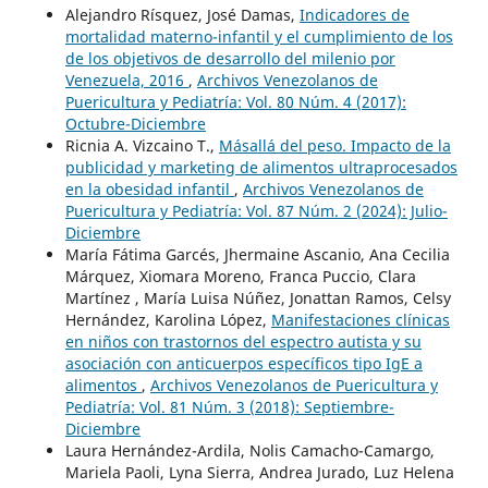
Alejandro Rísquez, José Damas,
Indicadores de
mortalidad materno-infantil y el cumplimiento de los
de los objetivos de desarrollo del milenio por
Venezuela, 2016
,
Archivos Venezolanos de
Puericultura y Pediatría: Vol. 80 Núm. 4 (2017):
Octubre-Diciembre
Ricnia A. Vizcaino T.,
Másallá del peso. Impacto de la
publicidad y marketing de alimentos ultraprocesados
en la obesidad infantil
,
Archivos Venezolanos de
Puericultura y Pediatría: Vol. 87 Núm. 2 (2024): Julio-
Diciembre
María Fátima Garcés, Jhermaine Ascanio, Ana Cecilia
Márquez, Xiomara Moreno, Franca Puccio, Clara
Martínez , María Luisa Núñez, Jonattan Ramos, Celsy
Hernández, Karolina López,
Manifestaciones clínicas
en niños con trastornos del espectro autista y su
asociación con anticuerpos específicos tipo IgE a
alimentos
,
Archivos Venezolanos de Puericultura y
Pediatría: Vol. 81 Núm. 3 (2018): Septiembre-
Diciembre
Laura Hernández-Ardila, Nolis Camacho-Camargo,
Mariela Paoli, Lyna Sierra, Andrea Jurado, Luz Helena