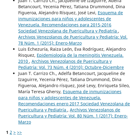
Juan T. Carrizo Ch., Jacqueline de Izaguirre, Adelfa
Betancourt, Yecenia Pérez, Tatiana Drummond, Dina
Figueroa, Alejandro Rísquez, José Levi,
Esquema de
inmunizaciones para niños y adolescentes de
Venezuela. Recomendaciones para 2015-2016
Sociedad Venezolana de Puericultura y Pediatría
,
Archivos Venezolanos de Puericultura y Pediatría: Vol.
78 Núm. 1 (2015): Enero-Marzo
Luis Echezuría, Raiza León, Eva Rodríguez, Alejandro
Risquez,
Epidemiología de la meningitis Venezuela.
2010
,
Archivos Venezolanos de Puericultura y
Pediatría: Vol. 73 Núm. 4 (2010): Octubre-Diciembre
Juan T. Carrizo Ch., Adelfa Betancourt, Jacqueline de
Izaguirre, Yecenia Pérez, Tatiana Drummond, Dina
Figueroa, Alejandro rísquez, José Levy, Enriqueta Sileo,
María Teresa Ghersy,
Esquema de inmunizaciones
para niños y adolescentes de Venezuela.
Recomendaciones enero 2017 Sociedad Venezolana de
Puericultura y Pediatría
,
Archivos Venezolanos de
Puericultura y Pediatría: Vol. 80 Núm. 1 (2017): Enero-
Marzo
1
2
>
>>