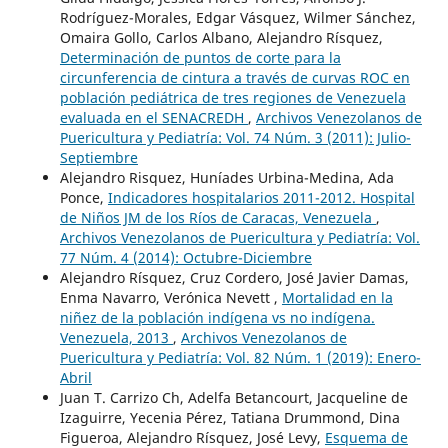
Rodríguez-Morales, Edgar Vásquez, Wilmer Sánchez,
Omaira Gollo, Carlos Albano, Alejandro Rísquez,
Determinación de puntos de corte para la
circunferencia de cintura a través de curvas ROC en
población pediátrica de tres regiones de Venezuela
evaluada en el SENACREDH
,
Archivos Venezolanos de
Puericultura y Pediatría: Vol. 74 Núm. 3 (2011): Julio-
Septiembre
Alejandro Risquez, Huníades Urbina-Medina, Ada
Ponce,
Indicadores hospitalarios 2011-2012. Hospital
de Niños JM de los Ríos de Caracas, Venezuela
,
Archivos Venezolanos de Puericultura y Pediatría: Vol.
77 Núm. 4 (2014): Octubre-Diciembre
Alejandro Rísquez, Cruz Cordero, José Javier Damas,
Enma Navarro, Verónica Nevett ,
Mortalidad en la
niñez de la población indígena vs no indígena.
Venezuela, 2013
,
Archivos Venezolanos de
Puericultura y Pediatría: Vol. 82 Núm. 1 (2019): Enero-
Abril
Juan T. Carrizo Ch, Adelfa Betancourt, Jacqueline de
Izaguirre, Yecenia Pérez, Tatiana Drummond, Dina
Figueroa, Alejandro Rísquez, José Levy,
Esquema de