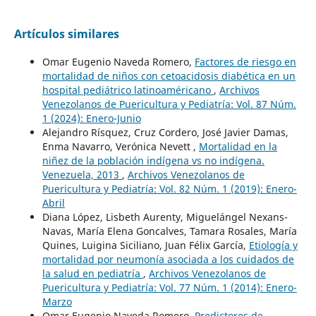
Artículos similares
Omar Eugenio Naveda Romero,
Factores de riesgo en
mortalidad de niños con cetoacidosis diabética en un
hospital pediátrico latinoaméricano
,
Archivos
Venezolanos de Puericultura y Pediatría: Vol. 87 Núm.
1 (2024): Enero-Junio
Alejandro Rísquez, Cruz Cordero, José Javier Damas,
Enma Navarro, Verónica Nevett ,
Mortalidad en la
niñez de la población indígena vs no indígena.
Venezuela, 2013
,
Archivos Venezolanos de
Puericultura y Pediatría: Vol. 82 Núm. 1 (2019): Enero-
Abril
Diana López, Lisbeth Aurenty, Miguelángel Nexans-
Navas, María Elena Goncalves, Tamara Rosales, María
Quines, Luigina Siciliano, Juan Félix García,
Etiología y
mortalidad por neumonía asociada a los cuidados de
la salud en pediatría
,
Archivos Venezolanos de
Puericultura y Pediatría: Vol. 77 Núm. 1 (2014): Enero-
Marzo
Omar Eugenio Naveda Romero,
Predictores de