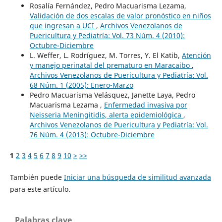
Rosalía Fernández, Pedro Macuarisma Lezama,
Validación de dos escalas de valor pronóstico en niños
que ingresan a UCI
,
Archivos Venezolanos de
Puericultura y Pediatría: Vol. 73 Núm. 4 (2010):
Octubre-Diciembre
L. Weffer, L. Rodríguez, M. Torres, Y. El Katib,
Atención
y manejo perinatal del prematuro en Maracaibo
,
Archivos Venezolanos de Puericultura y Pediatría: Vol.
68 Núm. 1 (2005): Enero-Marzo
Pedro Macuarisma Velásquez, Janette Laya, Pedro
Macuarisma Lezama ,
Enfermedad invasiva por
Neisseria Meningitidis, alerta epidemiológica
,
Archivos Venezolanos de Puericultura y Pediatría: Vol.
76 Núm. 4 (2013): Octubre-Diciembre
1
2
3
4
5
6
7
8
9
10
>
>>
También puede
Iniciar una búsqueda de similitud avanzada
para este artículo.
Palabras clave