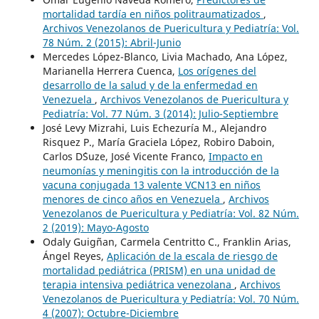
mortalidad tardía en niños politraumatizados
,
Archivos Venezolanos de Puericultura y Pediatría: Vol.
78 Núm. 2 (2015): Abril-Junio
Mercedes López-Blanco, Livia Machado, Ana López,
Marianella Herrera Cuenca,
Los orígenes del
desarrollo de la salud y de la enfermedad en
Venezuela
,
Archivos Venezolanos de Puericultura y
Pediatría: Vol. 77 Núm. 3 (2014): Julio-Septiembre
José Levy Mizrahi, Luis Echezuría M., Alejandro
Risquez P., María Graciela López, Robiro Daboin,
Carlos D´Suze, José Vicente Franco,
Impacto en
neumonías y meningitis con la introducción de la
vacuna conjugada 13 valente VCN13 en niños
menores de cinco años en Venezuela
,
Archivos
Venezolanos de Puericultura y Pediatría: Vol. 82 Núm.
2 (2019): Mayo-Agosto
Odaly Guigñan, Carmela Centritto C., Franklin Arias,
Ángel Reyes,
Aplicación de la escala de riesgo de
mortalidad pediátrica (PRISM) en una unidad de
terapia intensiva pediátrica venezolana
,
Archivos
Venezolanos de Puericultura y Pediatría: Vol. 70 Núm.
4 (2007): Octubre-Diciembre