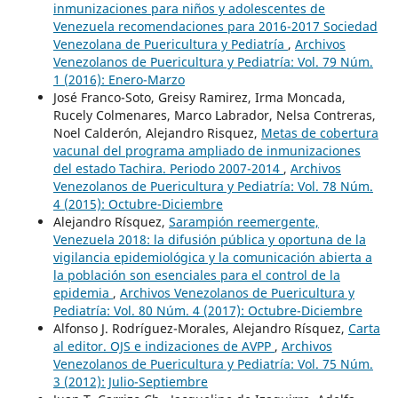
inmunizaciones para niños y adolescentes de
Venezuela recomendaciones para 2016-2017 Sociedad
Venezolana de Puericultura y Pediatría
,
Archivos
Venezolanos de Puericultura y Pediatría: Vol. 79 Núm.
1 (2016): Enero-Marzo
José Franco-Soto, Greisy Ramirez, Irma Moncada,
Rucely Colmenares, Marco Labrador, Nelsa Contreras,
Noel Calderón, Alejandro Risquez,
Metas de cobertura
vacunal del programa ampliado de inmunizaciones
del estado Tachira. Periodo 2007-2014
,
Archivos
Venezolanos de Puericultura y Pediatría: Vol. 78 Núm.
4 (2015): Octubre-Diciembre
Alejandro Rísquez,
Sarampión reemergente,
Venezuela 2018: la difusión pública y oportuna de la
vigilancia epidemiológica y la comunicación abierta a
la población son esenciales para el control de la
epidemia
,
Archivos Venezolanos de Puericultura y
Pediatría: Vol. 80 Núm. 4 (2017): Octubre-Diciembre
Alfonso J. Rodríguez-Morales, Alejandro Rísquez,
Carta
al editor. OJS e indizaciones de AVPP
,
Archivos
Venezolanos de Puericultura y Pediatría: Vol. 75 Núm.
3 (2012): Julio-Septiembre