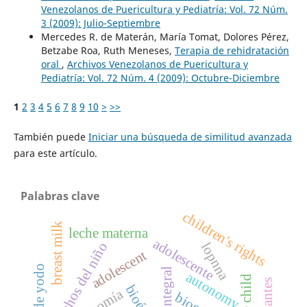
Venezolanos de Puericultura y Pediatría: Vol. 72 Núm.
3 (2009): Julio-Septiembre
Mercedes R. de Materán, María Tomat, Dolores Pérez,
Betzabe Roa, Ruth Meneses,
Terapia de rehidratación
oral
,
Archivos Venezolanos de Puericultura y
Pediatría: Vol. 72 Núm. 4 (2009): Octubre-Diciembre
1
2
3
4
5
6
7
8
9
10
>
>>
También puede
Iniciar una búsqueda de similitud avanzada
para este artículo.
Palabras clave
children's rights
k
leche materna
adolescente
derechos del niño
lopnna
adolescent
b
r
e
a
s
t
m
i
l
autonomy
bioética