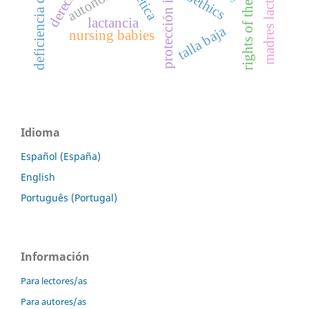
deficiencia de yodo
protección integral
rights of the child
madres lactantes
autonomía
bioethics
lactancia
talla baja
nursing babies
Idioma
Español (España)
English
Português (Portugal)
Información
Para lectores/as
Para autores/as