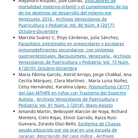
Alejandro Rísquez, José Damas,
Indicadores de
mortalidad materno-infantil y el cumplimiento de los
de los objetivos de desarrollo del milenio por
Venezuela, 2016
,
Archivos Venezolanos de
Puericultura y Pediatría: Vol. 80 Núm. 4 (2017):
Octubre-Diciembre
Marcela Suárez C, Elsys Cárdenas, Julia Sánchez,
Parasitosis intestinales en preescolares y escolares
inmunodeficientes secundarios, con síntomas
gastrointestinales. Barquisimeto, Venezuela
,
Archivos
Venezolanos de Puericultura y Pediatría: Vol. 73 Núm.
4 (2010): Octubre-Diciembre
María Fátima Garcés, Astrid Arroyo, Jorge Chakkal, Ana
Cecilia Márquez, Clara Martínez , María Luisa Núñez,
Celsy Hernández, Karolina López,
Polimorfismo C677T
del Gen MTHFR en niños con Trastorno del Espectro
Autista
,
Archivos Venezolanos de Puericultura y
Pediatría: Vol. 81 Núm. 2 (2018): Mayo-Agosto
Amando Martín, Belkisyolé Alarcón de Noya, Richard
Montero, Cielo Rojas, Elinor Garrido, Raiza Ruiz-
Guevara, Zoraida Díaz-Bello,
Epidemia de Chagas
agudo adquirido por vía oral en una escuela de
caracas: descripción del caso índice
,
Archivos