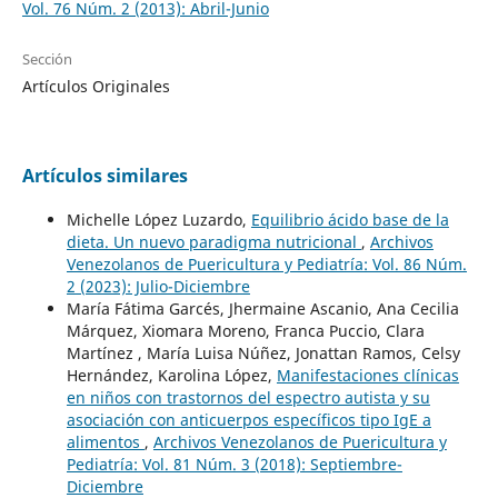
Vol. 76 Núm. 2 (2013): Abril-Junio
Sección
Artículos Originales
Artículos similares
Michelle López Luzardo,
Equilibrio ácido base de la
dieta. Un nuevo paradigma nutricional
,
Archivos
Venezolanos de Puericultura y Pediatría: Vol. 86 Núm.
2 (2023): Julio-Diciembre
María Fátima Garcés, Jhermaine Ascanio, Ana Cecilia
Márquez, Xiomara Moreno, Franca Puccio, Clara
Martínez , María Luisa Núñez, Jonattan Ramos, Celsy
Hernández, Karolina López,
Manifestaciones clínicas
en niños con trastornos del espectro autista y su
asociación con anticuerpos específicos tipo IgE a
alimentos
,
Archivos Venezolanos de Puericultura y
Pediatría: Vol. 81 Núm. 3 (2018): Septiembre-
Diciembre