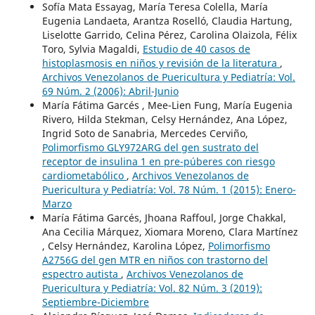
Sofía Mata Essayag, María Teresa Colella, María
Eugenia Landaeta, Arantza Roselló, Claudia Hartung,
Liselotte Garrido, Celina Pérez, Carolina Olaizola, Félix
Toro, Sylvia Magaldi,
Estudio de 40 casos de
histoplasmosis en niños y revisión de la literatura
,
Archivos Venezolanos de Puericultura y Pediatría: Vol.
69 Núm. 2 (2006): Abril-Junio
María Fátima Garcés , Mee-Lien Fung, María Eugenia
Rivero, Hilda Stekman, Celsy Hernández, Ana López,
Ingrid Soto de Sanabria, Mercedes Cerviño,
Polimorfismo GLY972ARG del gen sustrato del
receptor de insulina 1 en pre-púberes con riesgo
cardiometabólico
,
Archivos Venezolanos de
Puericultura y Pediatría: Vol. 78 Núm. 1 (2015): Enero-
Marzo
María Fátima Garcés, Jhoana Raffoul, Jorge Chakkal,
Ana Cecilia Márquez, Xiomara Moreno, Clara Martínez
, Celsy Hernández, Karolina López,
Polimorfismo
A2756G del gen MTR en niños con trastorno del
espectro autista
,
Archivos Venezolanos de
Puericultura y Pediatría: Vol. 82 Núm. 3 (2019):
Septiembre-Diciembre