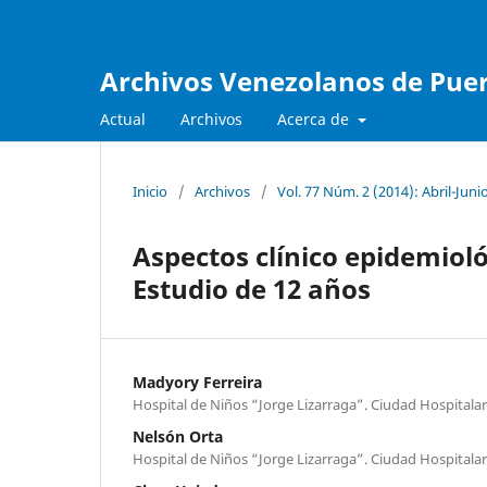
Archivos Venezolanos de Pueri
Actual
Archivos
Acerca de
Inicio
/
Archivos
/
Vol. 77 Núm. 2 (2014): Abril-Juni
Aspectos clínico epidemiológ
Estudio de 12 años
Madyory Ferreira
Hospital de Niños “Jorge Lizarraga”. Ciudad Hospitalar
Nelsón Orta
Hospital de Niños “Jorge Lizarraga”. Ciudad Hospitalar