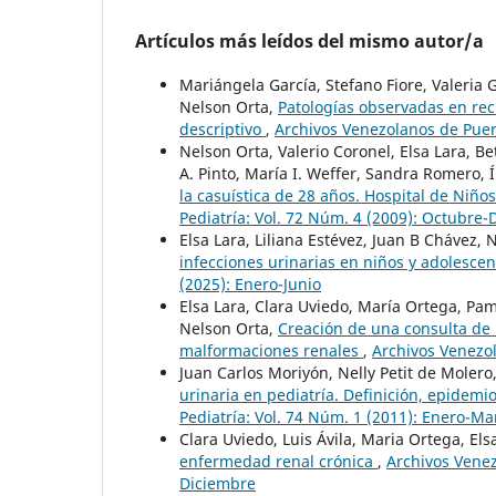
Artículos más leídos del mismo autor/a
Mariángela García, Stefano Fiore, Valeria
Nelson Orta,
Patologías observadas en rec
descriptivo
,
Archivos Venezolanos de Pueri
Nelson Orta, Valerio Coronel, Elsa Lara, Be
A. Pinto, María I. Weffer, Sandra Romero, 
la casuística de 28 años. Hospital de Niño
Pediatría: Vol. 72 Núm. 4 (2009): Octubre
Elsa Lara, Liliana Estévez, Juan B Chávez,
infecciones urinarias en niños y adolesce
(2025): Enero-Junio
Elsa Lara, Clara Uviedo, María Ortega, Pam
Nelson Orta,
Creación de una consulta de 
malformaciones renales
,
Archivos Venezol
Juan Carlos Moriyón, Nelly Petit de Molero
urinaria en pediatría. Definición, epidemi
Pediatría: Vol. 74 Núm. 1 (2011): Enero-Ma
Clara Uviedo, Luis Ávila, Maria Ortega, E
enfermedad renal crónica
,
Archivos Venez
Diciembre