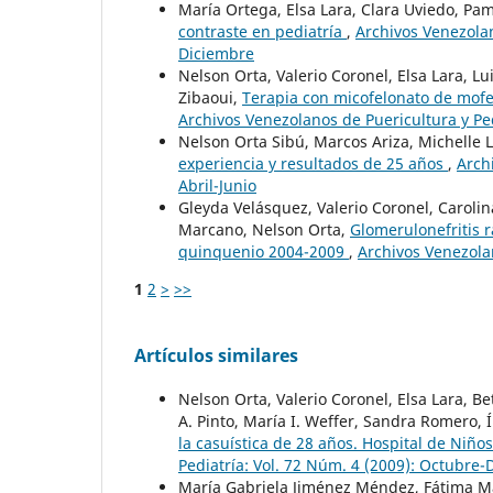
María Ortega, Elsa Lara, Clara Uviedo, P
contraste en pediatría
,
Archivos Venezolan
Diciembre
Nelson Orta, Valerio Coronel, Elsa Lara, L
Zibaoui,
Terapia con micofelonato de mofet
Archivos Venezolanos de Puericultura y Ped
Nelson Orta Sibú, Marcos Ariza, Michelle 
experiencia y resultados de 25 años
,
Arch
Abril-Junio
Gleyda Velásquez, Valerio Coronel, Carolin
Marcano, Nelson Orta,
Glomerulonefritis r
quinquenio 2004-2009
,
Archivos Venezolan
1
2
>
>>
Artículos similares
Nelson Orta, Valerio Coronel, Elsa Lara, Be
A. Pinto, María I. Weffer, Sandra Romero, 
la casuística de 28 años. Hospital de Niño
Pediatría: Vol. 72 Núm. 4 (2009): Octubre
María Gabriela Jiménez Méndez, Fátima Mar