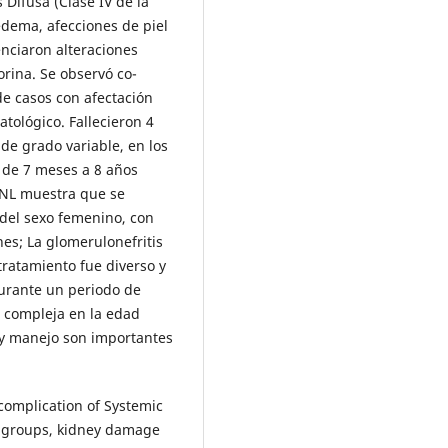
 Difusa (Clase IV de la
edema, afecciones de piel
denciaron alteraciones
rina. Se observó co-
e casos con afectación
tológico. Fallecieron 4
de grado variable, en los
 de 7 meses a 8 años
e NL muestra que se
del sexo femenino, con
es; La glomerulonefritis
tratamiento fue diverso y
durante un periodo de
a compleja en la edad
n y manejo son importantes
complication of Systemic
e groups, kidney damage