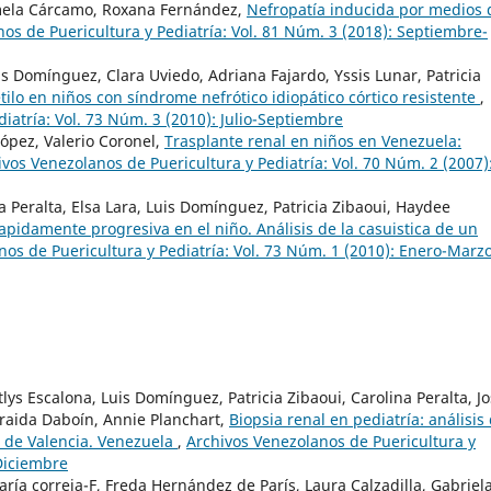
amela Cárcamo, Roxana Fernández,
Nefropatía inducida por medios 
os de Puericultura y Pediatría: Vol. 81 Núm. 3 (2018): Septiembre-
uis Domínguez, Clara Uviedo, Adriana Fajardo, Yssis Lunar, Patricia
ilo en niños con síndrome nefrótico idiopático córtico resistente
,
iatría: Vol. 73 Núm. 3 (2010): Julio-Septiembre
López, Valerio Coronel,
Trasplante renal en niños en Venezuela:
ivos Venezolanos de Puericultura y Pediatría: Vol. 70 Núm. 2 (2007)
a Peralta, Elsa Lara, Luis Domínguez, Patricia Zibaoui, Haydee
apidamente progresiva en el niño. Análisis de la casuistica de un
os de Puericultura y Pediatría: Vol. 73 Núm. 1 (2010): Enero-Marz
tlys Escalona, Luis Domínguez, Patricia Zibaoui, Carolina Peralta, J
Íraida Daboín, Annie Planchart,
Biopsia renal en pediatría: análisis
s de Valencia. Venezuela
,
Archivos Venezolanos de Puericultura y
-Diciembre
ía correia-F, Freda Hernández de París, Laura Calzadilla, Gabriel