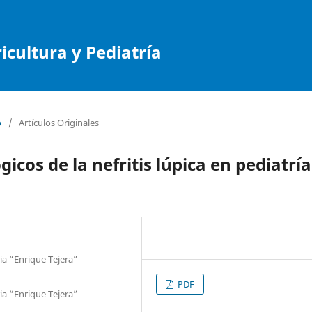
cultura y Pediatría
o
/
Artículos Originales
icos de la nefritis lúpica en pediatría
ia “Enrique Tejera”
PDF
ia “Enrique Tejera”