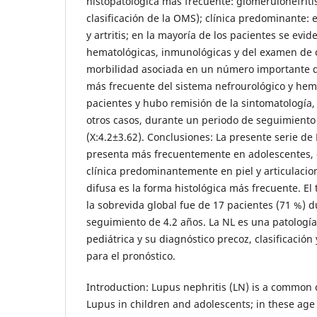
histopatológica más frecuente: glomerulonefritis
clasificación de la OMS); clínica predominante: 
y artritis; en la mayoría de los pacientes se evi
hematológicas, inmunológicas y del examen de o
morbilidad asociada en un número importante d
más frecuente del sistema nefrourológico y hema
pacientes y hubo remisión de la sintomatología, 
otros casos, durante un periodo de seguimiento
(X:4.2±3.62). Conclusiones: La presente serie d
presenta más frecuentemente en adolescentes, 
clínica predominantemente en piel y articulacion
difusa es la forma histológica más frecuente. El 
la sobrevida global fue de 17 pacientes (71 %) 
seguimiento de 4.2 años. La NL es una patologí
pediátrica y su diagnóstico precoz, clasificació
para el pronóstico.
Introduction: Lupus nephritis (LN) is a common 
Lupus in children and adolescents; in these ag