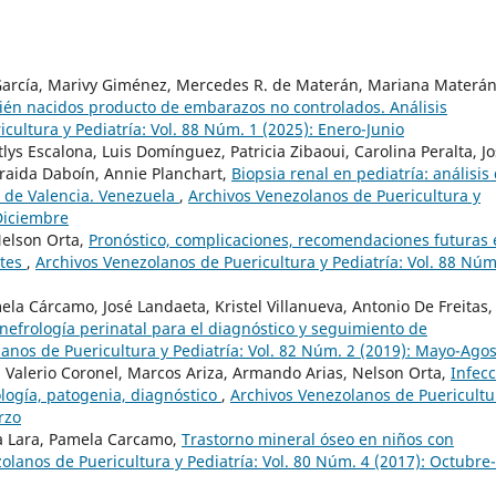
 García, Marivy Giménez, Mercedes R. de Materán, Mariana Materán
ién nacidos producto de embarazos no controlados. Análisis
cultura y Pediatría: Vol. 88 Núm. 1 (2025): Enero-Junio
tlys Escalona, Luis Domínguez, Patricia Zibaoui, Carolina Peralta, J
Íraida Daboín, Annie Planchart,
Biopsia renal en pediatría: análisis
s de Valencia. Venezuela
,
Archivos Venezolanos de Puericultura y
-Diciembre
 Nelson Orta,
Pronóstico, complicaciones, recomendaciones futuras 
ntes
,
Archivos Venezolanos de Puericultura y Pediatría: Vol. 88 Núm
ela Cárcamo, José Landaeta, Kristel Villanueva, Antonio De Freitas,
nefrología perinatal para el diagnóstico y seguimiento de
anos de Puericultura y Pediatría: Vol. 82 Núm. 2 (2019): Mayo-Ago
, Valerio Coronel, Marcos Ariza, Armando Arias, Nelson Orta,
Infec
ología, patogenia, diagnóstico
,
Archivos Venezolanos de Puericultu
rzo
lsa Lara, Pamela Carcamo,
Trastorno mineral óseo en niños con
olanos de Puericultura y Pediatría: Vol. 80 Núm. 4 (2017): Octubre-