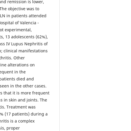
nd remission is lower,
The objective was to
 LN in patients attended
ospital of Valencia -
not experimental,
ts, 13 adolescents (62%),
ss IV Lupus Nephritis of
; clinical manifestations
hritis. Other
ine alterations on
equent in the
patients died and
seen in the other cases.
s that it is more frequent
s in skin and joints. The
tis. Treatment was
1% (17 patients) during a
ritis is a complex
sis, proper