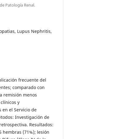
de Patología Renal.
opatias, Lupus Nephritis,
plicación frecuente del
centes; comparado con
 la remisión menos
clínicos y
 en el Servicio de
étodos: Investigación de
 retrospectiva. Resultados:
5 hembras (71%); lesión