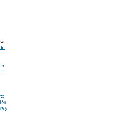
,
osé
 de
en
. 1
sto
ción
ra y