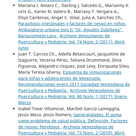
Mariana I. Amaro C., Darling J. Salcedo G., Marianny K.
Uris G., Karen N. Valero B., Mariany T. Vergara A.,
Elsys Cárdenas, Angel C. Vidal, Julia A. Sánchez Ch.,
Parasitosis intestinales y factores de riesgo en niños.
Ambulatorio urbano tipo II “Dr. Agustín Zubillaga”.
Barquisimeto-Lara
,
Archivos Venezolanos de
Puericultura y Pediatría: Vol. 74 Núm. 2 (2011): Abril-
Junio
Juan T. Carrizo Ch., Adelfa Betancourt, Jacqueline de
Izaguirre, Yecenia Pérez, Tatiana Drummond, Dina
Figueroa, Alejandro rísquez, José Levy, Enriqueta Sileo,
María Teresa Ghersy,
Esquema de inmunizaciones
para niños y adolescentes de Venezuela.
Recomendaciones enero 2017 Sociedad Venezolana de
Puericultura y Pediatría
,
Archivos Venezolanos de
Puericultura y Pediatría: Vol. 80 Núm. 1 (2017): Enero-
Marzo
Isabel Tovar Villamizar, Maribel García Lamogglia,
Jesús Meza, Jesús Romero,
Generalidades. El asma
como problema de salud pública. Definición. Factores
de riesgo. Fenotipos
,
Archivos Venezolanos de
Puericultura y Pediatría: Vol. 73 Núm. 2 (2010): Abril-