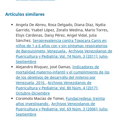
Artículos similares
Angela De Abreu, Rosa Delgado, Diana Díaz, Nydia
Garrido, Ysabel López, Zoralis Medina, Mario Torres,
Elsys Cárdenas, Daisy Pérez, Angel Vidal, Julia
Sánchez,
Seroprevalencia contra Toxocara Canis en
niños de 1 a 6 años con y sin síntomas respiratorios
de Barquisimeto, Venezuela
,
Archivos Venezolanos de
Puericultura y Pediatría: Vol. 74 Núm. 3 (2011): Julio-
Septiembre
Alejandro Rísquez, José Damas,
Indicadores de
mortalidad materno-infantil y el cumplimiento de los
de los objetivos de desarrollo del milenio por
Venezuela, 2016
,
Archivos Venezolanos de
Puericultura y Pediatría: Vol. 80 Núm. 4 (2017):
Octubre-Diciembre
Coromoto Macías de Tomei,
Fundacredesa: treinta
años investigando
,
Archivos Venezolanos de
Puericultura y Pediatría: Vol. 69 Núm. 3 (2006): Julio-
Septiembre