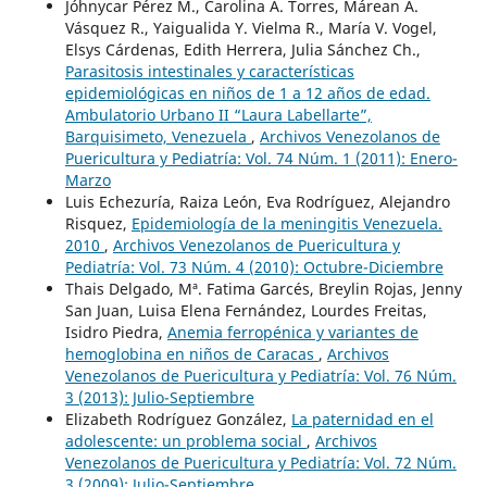
Jóhnycar Pérez M., Carolina A. Torres, Márean A.
Vásquez R., Yaigualida Y. Vielma R., María V. Vogel,
Elsys Cárdenas, Edith Herrera, Julia Sánchez Ch.,
Parasitosis intestinales y características
epidemiológicas en niños de 1 a 12 años de edad.
Ambulatorio Urbano II “Laura Labellarte”,
Barquisimeto, Venezuela
,
Archivos Venezolanos de
Puericultura y Pediatría: Vol. 74 Núm. 1 (2011): Enero-
Marzo
Luis Echezuría, Raiza León, Eva Rodríguez, Alejandro
Risquez,
Epidemiología de la meningitis Venezuela.
2010
,
Archivos Venezolanos de Puericultura y
Pediatría: Vol. 73 Núm. 4 (2010): Octubre-Diciembre
Thais Delgado, Mª. Fatima Garcés, Breylin Rojas, Jenny
San Juan, Luisa Elena Fernández, Lourdes Freitas,
Isidro Piedra,
Anemia ferropénica y variantes de
hemoglobina en niños de Caracas
,
Archivos
Venezolanos de Puericultura y Pediatría: Vol. 76 Núm.
3 (2013): Julio-Septiembre
Elizabeth Rodríguez González,
La paternidad en el
adolescente: un problema social
,
Archivos
Venezolanos de Puericultura y Pediatría: Vol. 72 Núm.
3 (2009): Julio-Septiembre