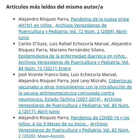
Artículos más leídos del mismo autor/a
Alejandro Rísquez Parra,
Pandemia de la nueva gripe
AH1N1 en niños
,
Archivos Venezolanos de
Puericultura y Pediatría: Vol. 72 Núm. 2 (2009): Abril-
Junio
Carlos D’Suze, Luis Rafael Echezuría Marval, Alejandro
Rísquez Parra, Mariano Fernández Silano,
Epidemiologia de la enfermedad diarreica en niños
,
Archivos Venezolanos de Puericultura y Pediatría: Vol.
84 Núm. 1S (2021): Enero
José Vicente Franco Soto, Luis Echezuría Marval,
Alejandro Rísquez Parra, José Levy Mizrahi,
Coberturas
vacunales a otros inmunógenos con la introducción de
la vacuna antineumococcica conjugada contra
neumococo. Estado Táchira (2007-2014)
,
Archivos
Venezolanos de Puericultura y Pediatría: Vol. 80 Núm.
2 (2017): Abril-Junio
Alejandro Rísquez Parra,
Pandemia de COVID-19 y los
niños: A los 9 Meses de su inicio.
,
Archivos
Venezolanos de Puericultura y Pediatría: Vol. 83 Núm.
2 (2020): Mayo-Agosto