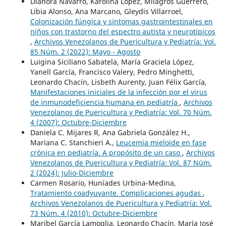
Dianora Navarro, Karolina López, Milagros Guerrero,
Libia Alonso, Ana Marcano, Gleydis Villarroel,
Colonización fúngica y síntomas gastrointestinales en
niños con trastorno del espectro autista y neurotípicos
,
Archivos Venezolanos de Puericultura y Pediatría: Vol.
85 Núm. 2 (2022): Mayo - Agosto
Luigina Siciliano Sabatela, María Graciela López,
Yanell García, Francisco Valery, Pedro Minghetti,
Leonardo Chacín, Lisbeth Aurenty, Juan Félix García,
Manifestaciones iniciales de la infección por el virus
de inmunodeficiencia humana en pediatría
,
Archivos
Venezolanos de Puericultura y Pediatría: Vol. 70 Núm.
4 (2007): Octubre-Diciembre
Daniela C. Mijares R, Ana Gabriela González H.,
Mariana C. Stanchieri A.,
Leucemia mieloide en fase
crónica en pediatría. A propósito de un caso
,
Archivos
Venezolanos de Puericultura y Pediatría: Vol. 87 Núm.
2 (2024): Julio-Diciembre
Carmen Rosario, Huníades Urbina-Medina,
Tratamiento coadyuvante. Complicaciones agudas
,
Archivos Venezolanos de Puericultura y Pediatría: Vol.
73 Núm. 4 (2010): Octubre-Diciembre
Maribel García Lamoglia, Leonardo Chacín, María José