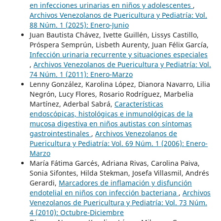
en infecciones urinarias en niños y adolescentes
,
Archivos Venezolanos de Puericultura y Pediatría: Vol.
88 Núm. 1 (2025): Enero-Junio
Juan Bautista Chávez, Ivette Guillén, Lissys Castillo,
Próspera Semprún, Lisbeth Aurenty, Juan Félix García,
Infección urinaria recurrente y situaciones especiales
,
Archivos Venezolanos de Puericultura y Pediatría: Vol.
74 Núm. 1 (2011): Enero-Marzo
Lenny González, Karolina López, Dianora Navarro, Lilia
Negrón, Lucy Flores, Rosario Rodríguez, Marbelia
Martínez, Aderbal Sabrá,
Características
endoscópicas, histológicas e inmunológicas de la
mucosa digestiva en niños autistas con síntomas
gastrointestinales
,
Archivos Venezolanos de
Puericultura y Pediatría: Vol. 69 Núm. 1 (2006): Enero-
Marzo
María Fátima Garcés, Adriana Rivas, Carolina Paiva,
Sonia Sifontes, Hilda Stekman, Josefa Villasmil, Andrés
Gerardi,
Marcadores de inflamación y disfunción
endotelial en niños con infección bacteriana
,
Archivos
Venezolanos de Puericultura y Pediatría: Vol. 73 Núm.
4 (2010): Octubre-Diciembre