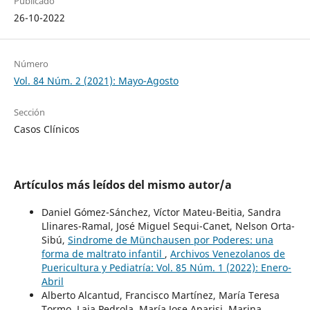
Publicado
26-10-2022
Número
Vol. 84 Núm. 2 (2021): Mayo-Agosto
Sección
Casos Clínicos
Artículos más leídos del mismo autor/a
Daniel Gómez-Sánchez, Víctor Mateu-Beitia, Sandra
Llinares-Ramal, José Miguel Sequi-Canet, Nelson Orta-
Sibú,
Sindrome de Münchausen por Poderes: una
forma de maltrato infantil
,
Archivos Venezolanos de
Puericultura y Pediatría: Vol. 85 Núm. 1 (2022): Enero-
Abril
Alberto Alcantud, Francisco Martínez, María Teresa
Tormo, Laia Pedrola, María Jose Aparisi, Marina