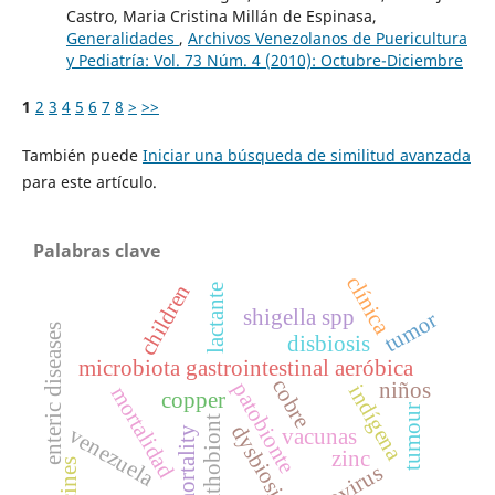
Castro, Maria Cristina Millán de Espinasa,
Generalidades
,
Archivos Venezolanos de Puericultura
y Pediatría: Vol. 73 Núm. 4 (2010): Octubre-Diciembre
1
2
3
4
5
6
7
8
>
>>
También puede
Iniciar una búsqueda de similitud avanzada
para este artículo.
Palabras clave
clínica
children
lactante
shigella spp
tumor
enteric diseases
disbiosis
microbiota gastrointestinal aeróbica
cobre
niños
patobionte
indígena
mortalidad
copper
tumour
pathobiont
dysbiosis
venezuela
mortality
vacunas
zinc
norovirus