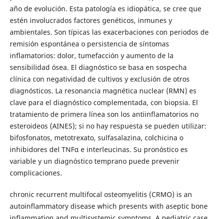
año de evolución. Esta patología es idiopática, se cree que
estén involucrados factores genéticos, inmunes y
ambientales. Son típicas las exacerbaciones con periodos de
remisión espontánea o persistencia de síntomas
inflamatorios: dolor, tumefacción y aumento de la
sensibilidad ósea. El diagnóstico se basa en sospecha
clínica con negatividad de cultivos y exclusión de otros
diagnósticos. La resonancia magnética nuclear (RMN) es
clave para el diagnóstico complementada, con biopsia. El
tratamiento de primera línea son los antiinflamatorios no
esteroideos (AINES); si no hay respuesta se pueden utilizar:
bifosfonatos, metotrexato, sulfasalazina, colchicina o
inhibidores del TNFα e interleucinas. Su pronóstico es
variable y un diagnóstico temprano puede prevenir
complicaciones.
chronic recurrent multifocal osteomyelitis (CRMO) is an
autoinflammatory disease which presents with aseptic bone
inflammation and multisystemic symptoms. A pediatric case